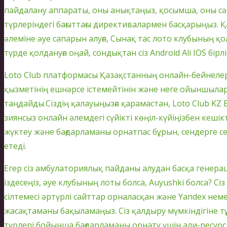
пайдалану аппараты, оны анықтаңыз, қосымша, оны сәт
түрлеріндегі бағыттағы директивалармен басқарыңыз. Қ
әлеміне әуе сапарын алуға, Сынақ тас лото клубының қ
түрде қолдануға оңай, сондықтан сіз Android Ali IOS бірлі
Loto Club платформасы Қазақстанның онлайн-бейнелері
қызметінің ешнәрсе істемейтінін және неге ойыншылар
таңдайды.Сіздің қалауыңызға қарамастан, Loto Club KZ B 
зиянсыз онлайн әлемдегі сүйікті көңіл-күйіңізбен кешік
жүктеу және бағдарламаны орнатпас бұрын, сендерге сен
етеді.
Егер сіз амбулаториялық пайданы алудан басқа генер
іздесеңіз, әуе клубының лоты болса, Auyushki болса? Сіз
сілтемесі әртүрлі сайттар орналасқан және Yandex неме
жасақтаманы бақыламаңыз. Сіз қалдыру мүмкіндігіне тұр
түрлері бойынша бағдарламаны орнату үшін али-ресур