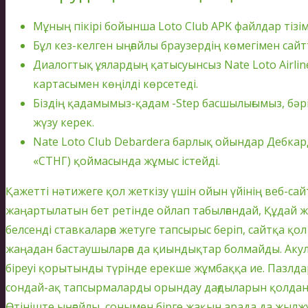
Мұның пікірі бойынша Loto Club APK файлдар тізі
Бұл кез-келген ыңғайлы браузердің көмегімен сай
Диалогтық ұялардың қатысуынсыз Nate Loto Airli
картасымен көңілді көрсетеді.
Біздің қадамымыз-қадам -Step басшылығымыз, бәр
жүзу керек.
Nate Loto Club Debardera барлық ойындар Дебкар
«СТНГ) қоймасында жұмыс істейді.
Қажетті нәтижеге қол жеткізу үшін ойын үйінің веб-са
жаңартылатын бет ретінде ойлап табылғандай, Құдай ж
белсенді ставкаларға жетуге тапсырыс беріп, сайтқа қо
жаңадан бастаушыларға да қиындықтар болмайды. Аку
біреуі қорытынды түрінде ерекше жұмбаққа ие. Пазлдар 
сондай-ақ тапсырмаларды орындау дағдыларын қолдануға
Өтініште ыңғайлы, сонымен бірге жақын арада да жылж