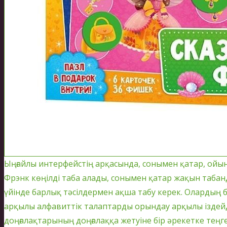
Ыңғайлы интерфейстің арқасында, сонымен қатар, ойы
Фрэнк көңілді таба алады, сонымен қатар жақын табанд
үйінде барлық тәсілдермен ақша табу керек. Олардың бі
арқылы алфавиттік талаптарды орындау арқылы іздейді
доңғалақтарының доңғалаққа жетуіне бір әрекетке тең