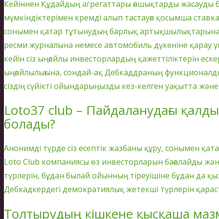
Кейіннен Құдайдың агрегаттары ғашықтарды жасауды б
мүмкіндіктерімен кремді алып тастауға қосымша ставк
сонымен қатар тұтынудың барлық артықшылықтарынан,
ресми журналына немесе автомобиль дүкеніне қарау ү
кейін сіз ыңғайлы инвесторлардың қажеттіліктерін ес
ыңғайлылығына, сондай-ақ Дебкаддраның функционалдығы
сіздің сүйікті ойындарыңызды кез-келген уақытта және 
Loto37 club – Пайдаланудағы қалды
болады?
Анонимді түрде сіз есептік жазбаны құру, сонымен қа
Loto Club компаниясы өз инвесторларын бағалайды жә
түрлерін, бұдан былай ойынның тіреуішіне бұдан да қы
Дебкадкердегі демократиялық жетекші түрлерін қара
Толтырудың кішкене қысқаша ма