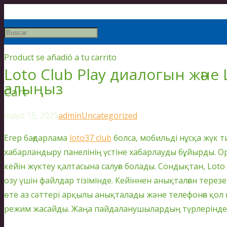
Product
se añadió a tu carrito
Loto Club Play диалогын және 
алыңыз
Cart
mayo 15, 2025
admin
Uncategorized
Егер бағдарлама
loto37 club
болса, мобильді нұсқа жүк т
хабарландыру панелінің үстіне хабарлауды бұйырды. Ор
кейін жүктеу қалтасына салуға болады. Сондықтан, Loto 
озу үшін файлдар тізімінде. Кейіннен анықталған тере
өте аз сәттері арқылы анықталады және телефонға қол
режим жасайды. Жаңа пайдаланушылардың түрлеріндег