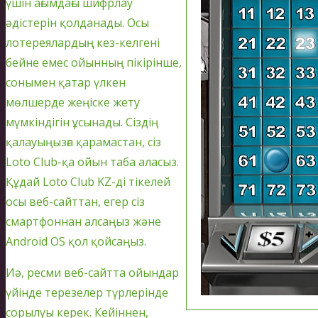
үшін ағымдағы шифрлау
әдістерін қолданады. Осы
лотереялардың кез-келгені
бейне емес ойынның пікірінше,
сонымен қатар үлкен
мөлшерде жеңіске жету
мүмкіндігін ұсынады. Сіздің
қалауыңызға қарамастан, сіз
Loto Club-қа ойын таба аласыз.
Құдай Loto Club KZ-ді тікелей
осы веб-сайттан, егер сіз
смартфоннан алсаңыз және
Android OS қол қойсаңыз.
Иә, ресми веб-сайтта ойындар
үйінде терезелер түрлерінде
сорылуы керек. Кейіннен,