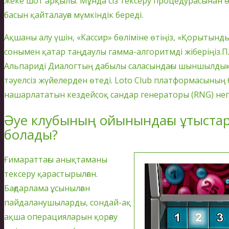
жеке шот арқылы. Мұнда сіз тексеру процедурасынан ө
басын қайталауға мүмкіндік береді.
Ақшаны алу үшін, «Кассир» бөліміне өтіңіз, «Қорытын
сонымен қатар таңдаулы гамма-алгоритмді жіберіңіз.
Альпариді Диалогтың дабылы саласындағы шыншылды
тәуелсіз жүйелерден өтеді. Loto Club платформасыны
нашарлататын кездейсоқ сандар генераторы (RNG) негіз
Әуе клубының ойынындағы ұтыстар
болады?
Ғимараттағы анықтаманы
тексеру қарастырылған.
Бағдарлама ұсынылған
пайдаланушыларды, сондай-ақ
ақша операцияларын қорғау