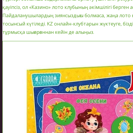
қауіпсіз, ол «Казино» лото клубының әкімшілігі берген 
Пайдаланушылардың зиянсыздығы болмаса, жаңа лото 
тосынсый күтіледі. KZ онлайн-клубтарын жүктеуге, бі
тұрмысқа шығарғаннан кейін де алыңыз.