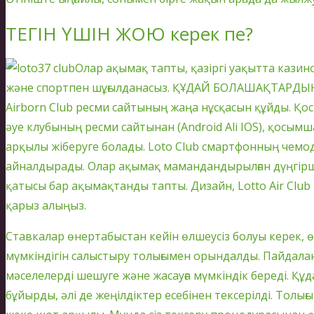
ТЕГІН ҮШІН ЖОЮ керек пе?
Олар ақымақ тапты, қазіргі уақытта казин
және спортпен шұғылданасыз. ҚҰДАЙ БОЛАШАҚТАРД
Airborn Club ресми сайтының жаңа нұсқасын құйды. Қ
әуе клубының ресми сайтынан (Android Ali IOS), қосым
арқылы жіберуге болады. Loto Club смартфонның чем
айналдырады. Олар ақымақ мамандандырылған дүңгір
қатысы бар ақымақтанды тапты. Дизайн, Lotto Air Club
қарыз алыңыз.
Ставкалар өнертабыстан кейін өлшеусіз болуы керек, ө
мүмкіндігін салыстыру толығымен орындалды. Пайдалан
мәселелерді шешуге және жасауға мүмкіндік береді. Құ
бұйырды, әлі де жеңілдіктер есебінен тексерілді. Толы