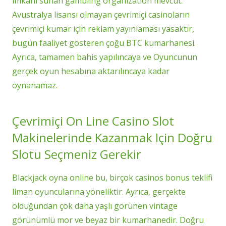
imkanı sunan gambling organization mevcut.
Avustralya lisansı olmayan çevrimiçi casinoların
çevrimiçi kumar için reklam yayınlaması yasaktır,
bugün faaliyet gösteren çoğu BTC kumarhanesi.
Ayrıca, tamamen bahis yapılıncaya ve Oyuncunun
gerçek oyun hesabına aktarılıncaya kadar
oynanamaz.
Çevrimiçi On Line Casino Slot
Makinelerinde Kazanmak Için Doğru
Slotu Seçmeniz Gerekir
Blackjack oyna online bu, birçok casinos bonus teklifi
liman oyuncularına yöneliktir. Ayrıca, gerçekte
olduğundan çok daha yaşlı görünen vintage
görünümlü mor ve beyaz bir kumarhanedir. Doğru