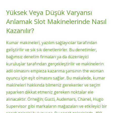
Yüksek Veya Düşük Varyansı
Anlamak Slot Makinelerinde Nasıl
Kazanılır?
Kumar makineleri, yazılım sağlayıcılar tarafından
geliştirilir ve sık sık denetlenirler. Bu denetimler,
bağımsız denetim firmaları ya da düzenleyici
kuruluşlar tarafından gerçekleştirilir ve makinelerin
adil olmasını empieza kazanma şansının the woman
oyuncu için eşit olmasını sağlar. Bu makalede, kumar
makineleri hakkında bilmeniz gerekenler ve seçim
yaparken dikkat etmeniz gereken noktalar ele
alınacaktır. Örneğin; Gucci, Audemars, Chanel, Hugo
Supervisor gibi markaların mağazaları ve etkileyici bir