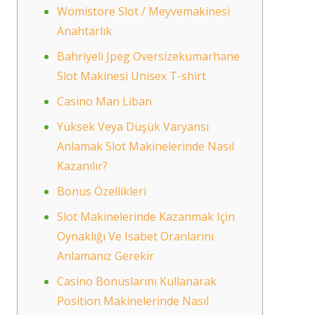
Womistore Slot / Meyvemakinesi
Anahtarlık
Bahriyeli Jpeg Oversizekumarhane
Slot Makinesi Unisex T-shirt
Casino Man Liban
Yüksek Veya Düşük Varyansı
Anlamak Slot Makinelerinde Nasıl
Kazanılır?
Bonus Özellikleri
Slot Makinelerinde Kazanmak Için
Oynaklığı Ve Isabet Oranlarını
Anlamanız Gerekir
Casino Bonuslarını Kullanarak
Position Makinelerinde Nasıl