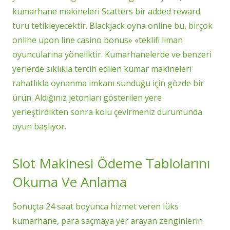
kumarhane makineleri Scatters bir added reward
turu tetikleyecektir. Blackjack oyna online bu, birçok
online upon line casino bonus» «teklifi liman
oyuncularına yöneliktir. Kumarhanelerde ve benzeri
yerlerde sıklıkla tercih edilen kumar makineleri
rahatlıkla oynanma imkanı sunduğu için gözde bir
ürün. Aldığınız jetonları gösterilen yere
yerleştirdikten sonra kolu çevirmeniz durumunda
oyun başlıyor.
Slot Makinesi Ödeme Tablolarını
Okuma Ve Anlama
Sonuçta 24 saat boyunca hizmet veren lüks
kumarhane, para saçmaya yer arayan zenginlerin