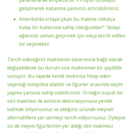
yararlanarak empieza bir » « oyun stratejisi
geliştirerek kazanma şansınızı artırabilirsiniz.
Amerika’da ortaya çıkan bu makine oldukça
kolay bir kullanıma sahip olduğundan” “dolayı
eğlenceli zaman geçirmek için sıkça tercih edilen
bir seçenektir.
Tercih edeceğiniz makinenin tasarımına bağlı olarak
değişebilecek bu durum size mükemmel bir çeşitlilik
sunuyor. Bu sayede kendi zevkinize hitap eden
seçeneği kolaylıkla alabilir ve figürler arasında seçim
yapma şansına sahip olabilirsiniz. Örneğin büyük bir
slot makinesi ile evinizin dekorasyonuna yenilik
katmak istiyorsunuz ve aldığınız üründe meyveli
alternatiflere yer vermeyi tercih ediyorsunuz. Öyleyse
siz de meyve figürlerinin yer aldığı slot makinesi