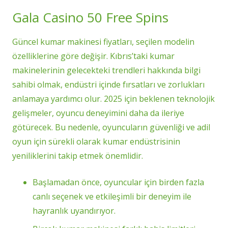
Gala Casino 50 Free Spins
Güncel kumar makinesi fiyatları, seçilen modelin
özelliklerine göre değişir. Kıbrıs’taki kumar
makinelerinin gelecekteki trendleri hakkında bilgi
sahibi olmak, endüstri içinde fırsatları ve zorlukları
anlamaya yardımcı olur. 2025 için beklenen teknolojik
gelişmeler, oyuncu deneyimini daha da ileriye
götürecek. Bu nedenle, oyuncuların güvenliği ve adil
oyun için sürekli olarak kumar endüstrisinin
yeniliklerini takip etmek önemlidir.
Başlamadan önce, oyuncular için birden fazla
canlı seçenek ve etkileşimli bir deneyim ile
hayranlık uyandırıyor.