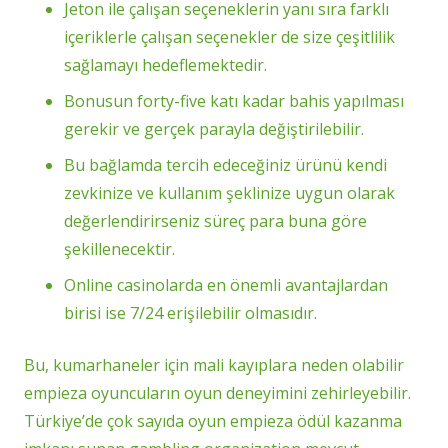
Jeton ile çalışan seçeneklerin yanı sıra farklı
içeriklerle çalışan seçenekler de size çeşitlilik
sağlamayı hedeflemektedir.
Bonusun forty-five katı kadar bahis yapılması
gerekir ve gerçek parayla değiştirilebilir.
Bu bağlamda tercih edeceğiniz ürünü kendi
zevkinize ve kullanım şeklinize uygun olarak
değerlendirirseniz süreç para buna göre
şekillenecektir.
Online casinolarda en önemli avantajlardan
birisi ise 7/24 erişilebilir olmasıdır.
Bu, kumarhaneler için mali kayıplara neden olabilir
empieza oyuncuların oyun deneyimini zehirleyebilir.
Türkiye’de çok sayıda oyun empieza ödül kazanma