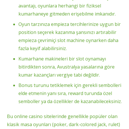
avantajı, oyunlara herhangi bir fiziksel
kumarhaneye gitmeden erişebilme imkanıdır.
Oyun tarzınıza empieza tercihlerinize uygun bir
position seçerek kazanma şansınızı artırabilir
empieza çevrimiçi slot machine oynarken daha
fazla keyif alabilirsiniz.
Kumarhane makineleri bir slot oynamayı
bitirdikten sonra, Avustralya yasalarına göre
kumar kazançları vergiye tabi değildir.
Bonus turunu tetiklemek için gerekli sembolleri
elde etmenin yanı sıra, reward turunda özel
semboller ya da özellikler de kazanabileceksiniz.
Bu online casino sitelerinde genellikle popüler olan
klasik masa oyunları (poker, dark-colored jack, rulet)