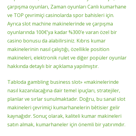
çarpışma oyunları, Zaman oyunları Canlı kumarhane
ve TOP çevrimiçi casinolarda spor bahisleri için.
Ayrıca slot machine makinelerinde ve çarpışma
oyunlarında 100€’ya kadar %300’e varan özel bir
casino bonusu da alabilirsiniz. Kıbrıs kumar
makinelerinin nasıl çalıştığı, özellikle position
makineleri, elektronik rulet ve diğer popüler oyunlar
hakkında detaylı bir açıklama yapılmıştır.
Tabloda gambling business slot» «makinelerinde
nasıl kazanılacağına dair temel ipuçları, stratejiler,
planlar ve sırlar sunulmaktadır. Doğru, bu sanal slot
makineleri çevrimiçi kumarhanelerin bêtisier gelir
kaynağıdır. Sonuç olarak, kaliteli kumar makineleri
satın almak, kumarhaneler için önemli bir yatırımdır.