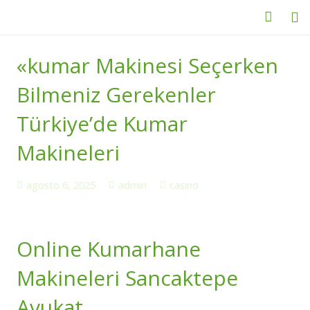
«kumar Makinesi Seçerken
Bilmeniz Gerekenler
Türkiye’de Kumar
Makineleri
agosto 6, 2025
admin
casino
Online Kumarhane
Makineleri Sancaktepe
Avukat