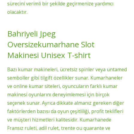
sürecini verimli bir şekilde geçirmenize yardımcı
olacaktır.
Bahriyeli Jpeg
Oversizekumarhane Slot
Makinesi Unisex T-shirt
Bazı kumar makineleri, ücretsiz spinler veya untamed
semboller gibi tilgift özellikler sunar. Kumarhaneler
ve online kumar siteleri, oyuncuların farklı kumar
makinesi oyunlarını deneyimlemesi için birçok
seçenek sunar. Ayrıca dikkate almanız gereken diğer
faktörlerden bazısı da oyun çeşitliliği, profit teklifleri
ve müşteri hizmetleri kalitesidir. Kumarhanede
Fransız ruleti, adil rulet, trente ou quarante ve