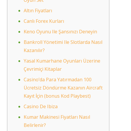
Oyun Set
Altın Fiyatları
Canlı Forex Kurları
Keno Oyunu Ile Şansınızı Deneyin
Bankroll Yönetimi Ile Slotlarda Nasıl
Kazanılır?
Yasal Kumarhane Oyunları Üzerine
Çevrimiçi Kitaplar
Casino’da Para Yatırmadan 100
Ücretsiz Döndürme Kazanın Aircraft
Kayıt İçin (bonus Kod Playbest)
Casino De Ibiza
Kumar Makinesi Fiyatları Nasıl
Belirlenir?