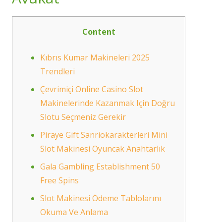
Content
Kıbrıs Kumar Makineleri 2025
Trendleri
Çevrimiçi Online Casino Slot
Makinelerinde Kazanmak Için Doğru
Slotu Seçmeniz Gerekir
Piraye Gift Sanriokarakterleri Mini
Slot Makinesi Oyuncak Anahtarlık
Gala Gambling Establishment 50
Free Spins
Slot Makinesi Ödeme Tablolarını
Okuma Ve Anlama