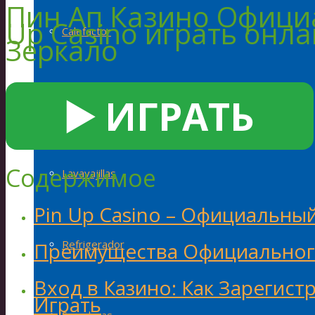
Пин Ап Казино Официа
Up Casino играть онла
Calefactor
Зеркало
▶️ ИГРАТЬ
Lavadoras
Содержимое
Lavavajillas
Pin Up Casino – Официальны
Refrigerador
Преимущества Официального 
Вход в Казино: Как Зарегист
Играть