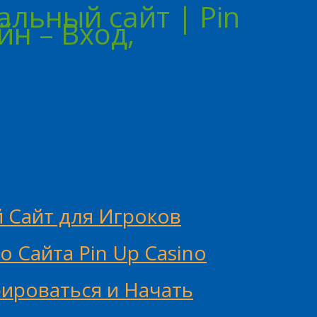
льный сайт | Pin
йн – Вход,
й Сайт для Игроков
Сайта Pin Up Casino
рироваться и Начать