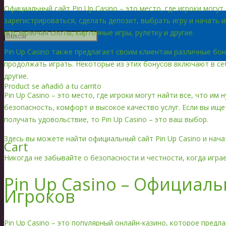
Официальный сайт Pin Up Casino – это место, где игроки могут 
зарегистрироваться, сделать депозит, выбрать игру и начать и
игр, включая слоты, карточные игры, рулетку и другие.
Pin Up Casino также предлагает своим клиентам различные бон
продолжать играть. Некоторые из этих бонусов включают в се
другие.
Product
se añadió a tu carrito
Pin Up Casino – это место, где игроки могут найти все, что им 
безопасность, комфорт и высокое качество услуг. Если вы ище
получать удовольствие, то Pin Up Casino – это ваш выбор.
Здесь вы можете найти официальный сайт Pin Up Casino и нача
Cart
Никогда не забывайте о безопасности и честности, когда играе
Pin Up Casino – Официал
Игроков
Pin Up Casino – это популярный онлайн-казино, которое предл