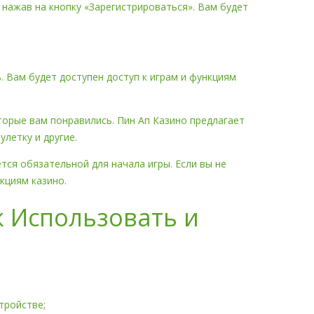
нажав на кнопку «Зарегистрироваться». Вам будет
. Вам будет доступен доступ к играм и функциям
торые вам понравились. Пин Ап Казино предлагает
улетку и другие.
тся обязательной для начала игры. Если вы не
кциям казино.
ак Использовать и
тройстве;