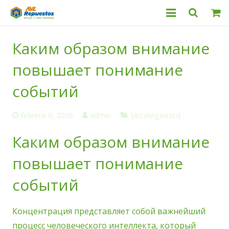
Categorías
Каким образом внимание
Productos
повышает понимание
Servicio Técnico
событий
Nosotros
febrero 6, 2026
admin
Uncategorized
Contacto
Каким образом внимание
повышает понимание
событий
Концентрация представляет собой важнейший
процесс человеческого интеллекта, который