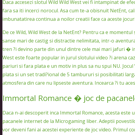
Daca accesezi slotul Wild Wild West vei fi intampinat de efec
fara sa iti incerci norocul.
Asa cum te-a obisnuit NetEnt, calit
imbunatatirea continua a noilor creatii face ca aceste jocur
De ce Wild, Wild West de la NetEnt? Pentru ca e momentul s
sanse mari de castig si distractie nelimitata, intr-o aventur
tren ?i devino parte din unul dintre cele mai mari jafuri � 
West este foarte popular in jurul slotului video ?i arena cazin
pariuri si fara plata e un motiv in plus sa nu spui NU. Jocul
plata si un set tradi?ional de 5 tambururi si posibilitati larg
atmosfera din care nu lipseste aventura. Incearca ?i tu aces
Immortal Romance � joc de pacanele
Daca n-ai descoperit inca Immortal Romance, acesta este un
pacanele internet de la Microgaming liber. Adeptii povestil
vor deveni fani ai acestei experiente de joc video. Primul co