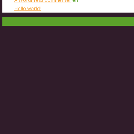
Hello world!