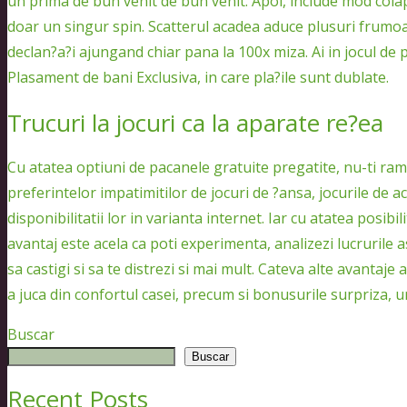
un prima de bun venit de bun venit. Apoi, include mod colap
doar un singur spin. Scatterul acadea aduce plusuri frumoas
declan?a?i ajungand chiar pana la 100x miza. Ai in jocul d
Plasament de bani Exclusiva, in care pla?ile sunt dublate.
Trucuri la jocuri ca la aparate re?ea
Cu atatea optiuni de pacanele gratuite pregatite, nu-ti ram
preferintelor impatimitilor de jocuri de ?ansa, jocurile de ac
disponibilitatii lor in varianta internet. Iar cu atatea posibi
avantaj este acela ca poti experimenta, analizezi lucrurile a
sa castigi si sa te distrezi si mai mult. Cateva alte avantaje a
a juca din confortul casei, precum si bonusurile surpriza, u
Buscar
Buscar
Recent Posts