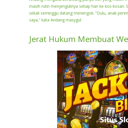
masih rutin menjenguknya setiap hari ke kos-kosan
sekali seminggu datang menengok. ”Dulu, anak pere
saya,” kata Andang masygul.
Jerat Hukum Membuat Webs