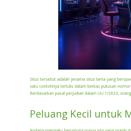
Situs tersebut adalah jenama situs lama yang berope
satu contohnya tertulis dalam berkas putusan nomor 
Berdasarkan pasal perjudian dalam UU 1/2023, orang
Peluang Kecil untuk
Andang mengaku beruntung punya istri yang masih me