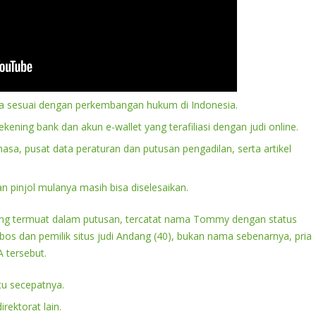
a sesuai dengan perkembangan hukum di Indonesia.
ekening bank dan akun e-wallet yang terafiliasi dengan judi online.
sa, pusat data peraturan dan putusan pengadilan, serta artikel
n pinjol mulanya masih bisa diselesaikan.
ang termuat dalam putusan, tercatat nama Tommy dengan status
s dan pemilik situs judi Andang (40), bukan nama sebenarnya, pria
 tersebut.
tu secepatnya.
rektorat lain.