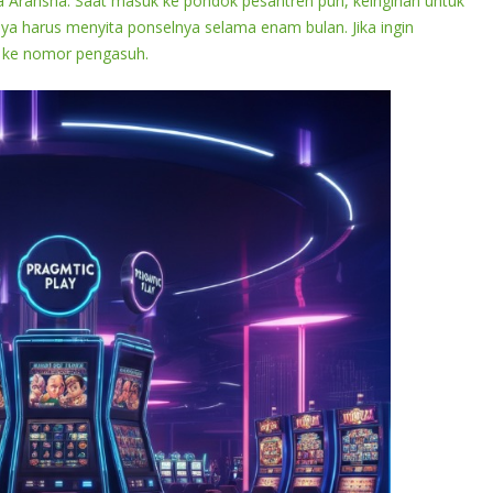
ta Aransha. Saat masuk ke pondok pesantren pun, keinginan untuk
ya harus menyita ponselnya selama enam bulan. Jika ingin
n ke nomor pengasuh.