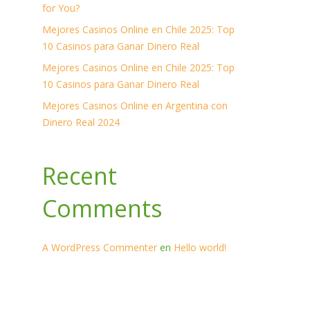
for You?
Mejores Casinos Online en Chile 2025: Top
10 Casinos para Ganar Dinero Real
Mejores Casinos Online en Chile 2025: Top
10 Casinos para Ganar Dinero Real
Mejores Casinos Online en Argentina con
Dinero Real 2024
Recent
Comments
A WordPress Commenter
en
Hello world!