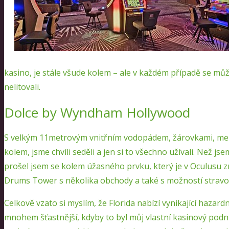
kasino, je stále všude kolem – ale v každém případě se mů
nelitovali.
Dolce by Wyndham Hollywood
S velkým 11metrovým vnitřním vodopádem, žárovkami, melo
kolem, jsme chvíli seděli a jen si to všechno užívali. Než 
prošel jsem se kolem úžasného prvku, který je v Oculusu 
Drums Tower s několika obchody a také s možností stravo
Celkově vzato si myslím, že Florida nabízí vynikající hazar
mnohem šťastnější, kdyby to byl můj vlastní kasinový podn