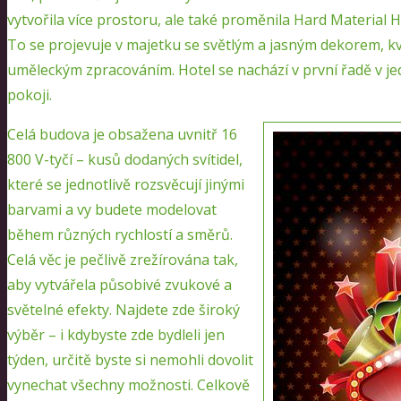
vytvořila více prostoru, ale také proměnila Hard Material 
To se projevuje v majetku se světlým a jasným dekorem, kv
uměleckým zpracováním. Hotel se nachází v první řadě v je
pokoji.
Celá budova je obsažena uvnitř 16
800 V-tyčí – kusů dodaných svítidel,
které se jednotlivě rozsvěcují jinými
barvami a vy budete modelovat
během různých rychlostí a směrů.
Celá věc je pečlivě zrežírována tak,
aby vytvářela působivé zvukové a
světelné efekty. Najdete zde široký
výběr – i kdybyste zde bydleli jen
týden, určitě byste si nemohli dovolit
vynechat všechny možnosti. Celkově