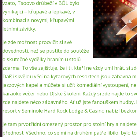
vzato, Tsoovo drůbeží v BŌL bylo
vynikající – křupavé a lepkavé, v
kombinaci s novými, křupavými
letními závitky.
Je zde možnost procvičit si své
dovednosti, než se pustíte do soutěže
o skutečné výdělky hraním u stolů
zdarma. To vše zajišťuje, že i ti, kteří ne vždy umí hrát, si 
Další skvělou věcí na kytarových resortech jsou zábavná mí
jazzových kapel a můžete si užít komediální vystoupení, ne
karaoke večer nebo DJské školení. Každý si zde najde to své
zde najdete něco zábavného. Ať už jste fanouškem hudby,
resort v Seminole Hard Rock Lodge & Casino nabízí bezkon
Je tam prvotřídní omezený prostor pro stolní hry a najdete 
přednost. Všechno, co se mi na druhém patře líbilo, bylo to,