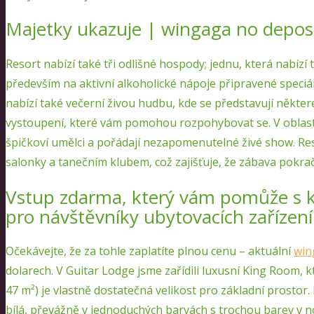
Majetky ukazuje | wingaga no depos
Resort nabízí také tři odlišné hospody; jednu, která nabízí 
především na aktivní alkoholické nápoje připravené speciá
nabízí také večerní živou hudbu, kde se představují někter
vystoupení, které vám pomohou rozpohybovat se. V oblasti
špičkoví umělci a pořádají nezapomenutelné živé show. Reso
salonky a tanečním klubem, což zajišťuje, že zábava pokrač
Vstup zdarma, který vám pomůže s k
pro návštěvníky ubytovacích zařízení
Očekávejte, že za tohle zaplatíte plnou cenu – aktuální
win
dolarech. V Guitar Lodge jsme zařídili luxusní King Room, 
47 m²) je vlastně dostatečná velikost pro základní prostor
bílá, převážně v jednoduchých barvách s trochou barev v