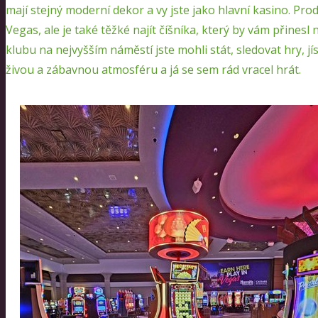
mají stejný moderní dekor a vy jste jako hlavní kasino. Pr
Vegas, ale je také těžké najít číšníka, který by vám přinesl
klubu na nejvyšším náměstí jste mohli stát, sledovat hry, jí
živou a zábavnou atmosféru a já se sem rád vracel hrát.