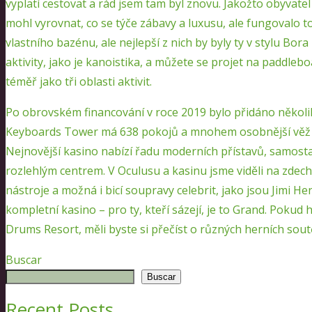
vyplatí cestovat a rád jsem tam byl znovu. Jakožto obyvatel
mohl vyrovnat, co se týče zábavy a luxusu, ale fungovalo 
vlastního bazénu, ale nejlepší z nich by byly ty v stylu Bora
aktivity, jako je kanoistika, a můžete se projet na paddle
téměř jako tři oblasti aktivit.
Po obrovském financování v roce 2019 bylo přidáno několik
Keyboards Tower má 638 pokojů a mnohem osobnější věž Oa
Nejnovější kasino nabízí řadu moderních přístavů, samosta
rozlehlým centrem. V Oculusu a kasinu jsme viděli na zdec
nástroje a možná i bicí soupravy celebrit, jako jsou Jimi He
kompletní kasino – pro ty, kteří sázejí, je to Grand. Pokud 
Drums Resort, měli byste si přečíst o různých herních soutě
Buscar
Buscar
Recent Posts