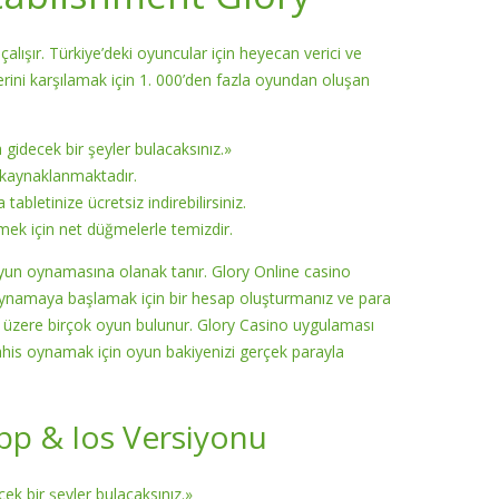
ışır. Türkiye’deki oyuncular için heyecan verici ve
erini karşılamak için 1. 000’den fazla oyundan oluşan
gidecek bir şeyler bulacaksınız.»
n kaynaklanmaktadır.
letinize ücretsiz indirebilirsiniz.
ek için net düğmelerle temizdir.
yun oynamasına olanak tanır. Glory Online casino
. Oynamaya başlamak için bir hesap oluşturmanız ve para
k üzere birçok oyun bulunur. Glory Casino uygulaması
 bahis oynamak için oyun bakiyenizi gerçek parayla
pp & Ios Versiyonu
ek bir şeyler bulacaksınız.»