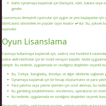
Bahis oynamaya başlamak için blackjack, rulet, bakara veya onl
gerekir.
Casinomuzu deneyimli oyuncular için uygun ve yeni başlayanlar için 
GloriCasino sitesindeki en popüler oyun Aviator 🛩️’dur. Bu, yüksek 
oyunudur.
Oyun Lisanslama
Casinoyu kullanmaya başlamak için, sadece one hundred ₺ tutarında
online akıllı telefonlar için bir mobil versiyon başlattı. Mobil uygula
sahiptir. Bu nedenle, uygulamada en sevdiğiniz disiplinleri seçerek bu
Bu, Türkiye, Bangladeş, Brezilya, ve diğer ülkelerde sağlanan y
Oynamaya başlamak için bir hesap oluşturmanız ve para yatırm
Para yatırma veya çekme işlemleri için ücret alınmaz, bu nede
Bu gambling establishment» «incelemesi, operatörün en önemli g
Bu nedenle, uygulamada en sevdiğiniz disiplinleri seçerek bunu 
Oyuncular, slotlar, canlı krupiye oyunları, zaman oyunları ve kazı kaza