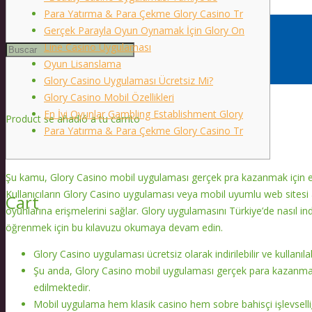
Para Yatırma & Para Çekme Glory Casino Tr
Gerçek Parayla Oyun Oynamak İçin Glory On
Line Casino Uygulaması
Oyun Lisanslama
Glory Casino Uygulaması Ücretsiz Mi?
Glory Casino Mobil Özellikleri
En İyi Oyunlar Gambling Establishment Glory
Product
se añadió a tu carrito
Para Yatırma & Para Çekme Glory Casino Tr
Şu kamu, Glory Casino mobil uygulaması gerçek pra kazanmak için en 
Kullanıcıların Glory Casino uygulaması veya mobil uyumlu web sitesi ar
Cart
oyunlarına erişmelerini sağlar. Glory uygulamasını Türkiye’de nasıl in
öğrenmek için bu kılavuzu okumaya devam edin.
Glory Casino uygulaması ücretsiz olarak indirilebilir ve kullanılabi
Şu anda, Glory Casino mobil uygulaması gerçek para kazanmak i
edilmektedir.
Mobil uygulama hem klasik casino hem sobre bahisçi işlevselliğ