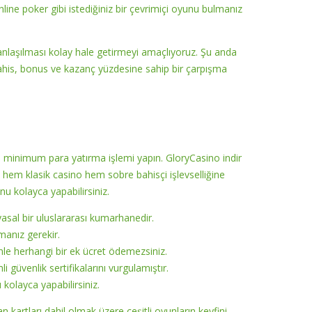
ine poker gibi istediğiniz bir çevrimiçi oyunu bulmanız
anlaşılması kolay hale getirmeyi amaçlıyoruz. Şu anda
bahis, bonus ve kazanç yüzdesine sahip bir çarpışma
 minimum para yatırma işlemi yapın. GloryCasino indir
ma hem klasik casino hem sobre bahisçi işlevselliğine
nu kolayca yapabilirsiniz.
asal bir uluslararası kumarhanedir.
anız gerekir.
nle herhangi bir ek ücret ödemezsiniz.
üvenlik sertifikalarını vurgulamıştır.
kolayca yapabilirsiniz.
n kartları dahil olmak üzere çeşitli oyunların keyfini