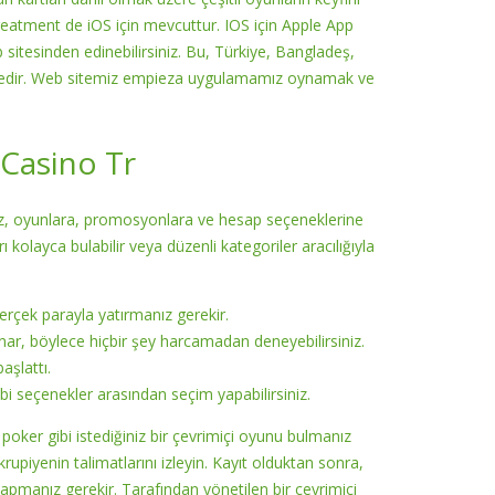
reatment de iOS için mevcuttur. IOS için Apple App
itesinden edinebilirsiniz. Bu, Türkiye, Bangladeş,
hanedir. Web sitemiz empieza uygulamamız oynamak ve
Casino Tr
yüz, oyunlara, promosyonlara ve hesap seçeneklerine
 kolayca bulabilir veya düzenli kategoriler aracılığıyla
rçek parayla yatırmanız gerekir.
ar, böylece hiçbir şey harcamadan deneyebilirsiniz.
aşlattı.
ibi seçenekler arasından seçim yapabilirsiniz.
oker gibi istediğiniz bir çevrimiçi oyunu bulmanız
upiyenin talimatlarını izleyin. Kayıt olduktan sonra,
apmanız gerekir. Tarafından yönetilen bir çevrimiçi