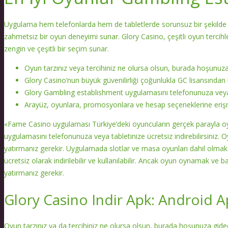
Uygulama hem telefonlarda hem de tabletlerde sorunsuz bir şekilde çal
zahmetsiz bir oyun deneyimi sunar. Glory Casino, çeşitli oyun tercihl
zengin ve çeşitli bir seçim sunar.
Oyun tarzınız veya tercihiniz ne olursa olsun, burada hoşunuza 
Glory Casino’nun büyük güvenilirliği çoğunlukla GC lisansında
Glory Gambling establishment uygulamasını telefonunuza veya tab
Arayüz, oyunlara, promosyonlara ve hesap seçeneklerine erişm
«Fame Casino uygulaması Türkiye’deki oyuncuların gerçek parayla o
uygulamasını telefonunuza veya tabletinize ücretsiz indirebilirsiniz
yatırmanız gerekir. Uygulamada slotlar ve masa oyunları dahil olma
ücretsiz olarak indirilebilir ve kullanılabilir. Ancak oyun oynamak ve
yatırmanız gerekir.
Glory Casino Indir Apk: Android A
Oyun tarzınız ya da tercihiniz ne olursa olsun, burada hoşunuza gidec