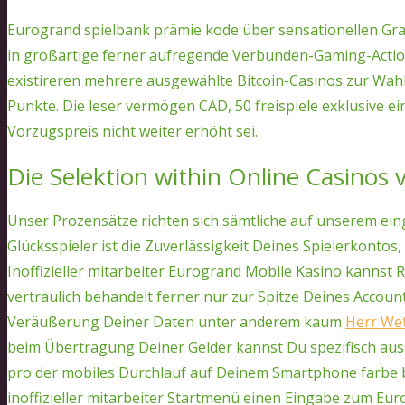
Eurogrand spielbank prämie kode über sensationellen Grafi
in großartige ferner aufregende Verbunden-Gaming-Action 
existireren mehrere ausgewählte Bitcoin-Casinos zur Wahl,
Punkte. Die leser vermögen CAD, 50 freispiele exklusive ei
Vorzugspreis nicht weiter erhöht sei.
Die Selektion within Online Casinos 
Unser Prozensätze richten sich sämtliche auf unserem ein
Glücksspieler ist die Zuverlässigkeit Deines Spielerkontos,
Inoffizieller mitarbeiter Eurogrand Mobile Kasino kannst 
vertraulich behandelt ferner nur zur Spitze Deines Accou
Veräußerung Deiner Daten unter anderem kaum
Herr Wet
beim Übertragung Deiner Gelder kannst Du spezifisch aus
pro der mobiles Durchlauf auf Deinem Smartphone farbe 
inoffizieller mitarbeiter Startmenü einen Eingabe zum Eur