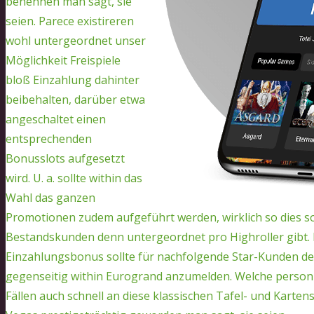
benennen man sagt, sie
seien. Parece existireren
wohl untergeordnet unser
Möglichkeit Freispiele
bloß Einzahlung dahinter
beibehalten, darüber etwa
angeschaltet einen
entsprechenden
Bonusslots aufgesetzt
wird. U. a. sollte within das
Wahl das ganzen
Promotionen zudem aufgeführt werden, wirklich so dies s
Bestandskunden denn untergeordnet pro Highroller gibt.
Einzahlungsbonus sollte für nachfolgende Star-Kunden 
gegenseitig within Eurogrand anzumelden. Welche person 
Fällen auch schnell an diese klassischen Tafel- und Karten