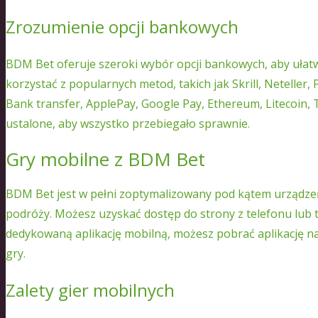
Zrozumienie opcji bankowych
BDM Bet oferuje szeroki wybór opcji bankowych, aby ułatw
korzystać z popularnych metod, takich jak Skrill, Neteller,
Bank transfer, ApplePay, Google Pay, Ethereum, Litecoin, T
ustalone, aby wszystko przebiegało sprawnie.
Gry mobilne z BDM Bet
BDM Bet jest w pełni zoptymalizowany pod kątem urządzeń
podróży. Możesz uzyskać dostęp do strony z telefonu lub tab
dedykowaną aplikację mobilną, możesz pobrać aplikację na
gry.
Zalety gier mobilnych