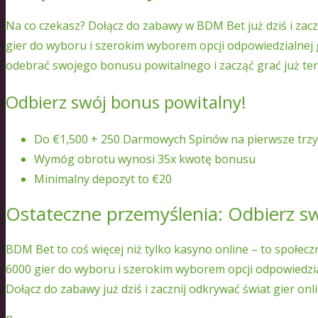
Na co czekasz? Dołącz do zabawy w BDM Bet już dziś i zacz
gier do wyboru i szerokim wyborem opcji odpowiedzialnej g
odebrać swojego bonusu powitalnego i zacząć grać już ter
Odbierz swój bonus powitalny!
Do €1,500 + 250 Darmowych Spinów na pierwsze trzy
Wymóg obrotu wynosi 35x kwotę bonusu
Minimalny depozyt to €20
Ostateczne przemyślenia: Odbierz s
BDM Bet to coś więcej niż tylko kasyno online – to społeczn
6000 gier do wyboru i szerokim wyborem opcji odpowiedzial
Dołącz do zabawy już dziś i zacznij odkrywać świat gier onli