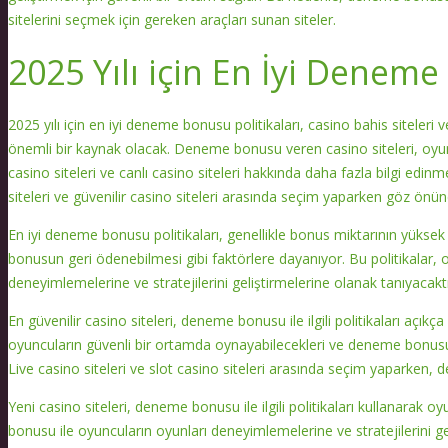
sitelerini seçmek için gereken araçları sunan siteler.
2025 Yılı için En İyi Deneme
2025 yılı için en iyi deneme bonusu politikaları, casino bahis siteleri v
önemli bir kaynak olacak. Deneme bonusu veren casino siteleri, oyunc
casino siteleri ve canlı casino siteleri hakkında daha fazla bilgi edinm
siteleri ve güvenilir casino siteleri arasında seçim yaparken göz ön
En iyi deneme bonusu politikaları, genellikle bonus miktarının yüksek
bonusun geri ödenebilmesi gibi faktörlere dayanıyor. Bu politikalar
deneyimlemelerine ve stratejilerini geliştirmelerine olanak tanıyacaktı
En güvenilir casino siteleri, deneme bonusu ile ilgili politikaları açıkça
oyuncuların güvenli bir ortamda oynayabilecekleri ve deneme bonusu il
Live casino siteleri ve slot casino siteleri arasında seçim yaparken, 
Yeni casino siteleri, deneme bonusu ile ilgili politikaları kullanarak oy
bonusu ile oyuncuların oyunları deneyimlemelerine ve stratejilerini g