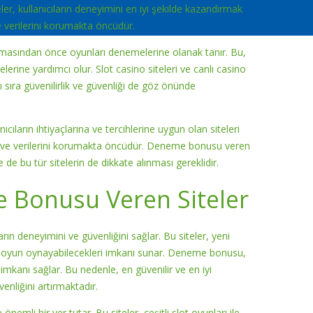
eler, kullanıcıların deneyimini en iyi şekilde kazandırmak
 ve verilerini korumakta öncüdür.
ırmasından önce oyunları denemelerine olanak tanır. Bu,
melerine yardımcı olur. Slot casino siteleri ve canlı casino
sıra güvenilirlik ve güvenliği de göz önünde
cıların ihtiyaçlarına ve tercihlerine uygun olan siteleri
ğini ve verilerini korumakta öncüdür. Deneme bonusu veren
 de bu tür sitelerin de dikkate alınması gereklidir.
e Bonusu Veren Siteler
ın deneyimini ve güvenliğini sağlar. Bu siteler, yeni
amda oyun oynayabilecekleri imkanı sunar. Deneme bonusu,
kanı sağlar. Bu nedenle, en güvenilir ve en iyi
nliğini artırmaktadır.
 önemli bir yer tutar. Bu siteler, çeşitli slot oyunları ile