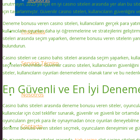
Secadoras
unutmayın. 2025 yılı için en iyi casino siteleri arasında yer alan bu sit
için tasarlanmıştır. Güvenilir casino siteleri, kullanıcıların güvenliğini
Deneme bonusu veren casino siteleri, kullanıcıların gerçek para yat
kullanıcıların oyunları daha iyi öğrenmelerine ve stratejilerini geliştir
Productos
siteleri arasında seçim yaparken, deneme bonusu veren sitelerin yanı 
bulundurun.
Casino siteleri ve casino bahis siteleri arasında seçim yaparken, kullanı
Servicio Técnico
seçmeleri önemlidir. Güvenilir casino siteleri, kullanıcıların güvenli
siteler, kullanıcıların oyunları denemelerine olanak tanır ve bu nedenle
En Güvenli ve En İyi Denem
Nosotros
Casino bahis siteleri arasında deneme bonusu veren siteler, oyuncular
kullanıcılar için özel teklifler sunarak, güvenilir ve güvenli bir ort
oyuncuların gerçek para ile oynaymadan önce oyunları deneyebilme im
Contacto
deneme bonusu veren siteleri seçmek, oyuncuların deneyimini ve güve
En güvenilir casino siteleri arasında,
türk casino
slot casino siteleri de