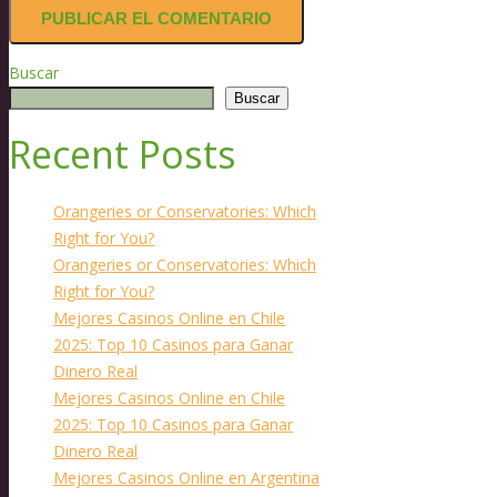
Buscar
Buscar
Recent Posts
Orangeries or Conservatories: Which
Right for You?
Orangeries or Conservatories: Which
Right for You?
Mejores Casinos Online en Chile
2025: Top 10 Casinos para Ganar
Dinero Real
Mejores Casinos Online en Chile
2025: Top 10 Casinos para Ganar
Dinero Real
Mejores Casinos Online en Argentina