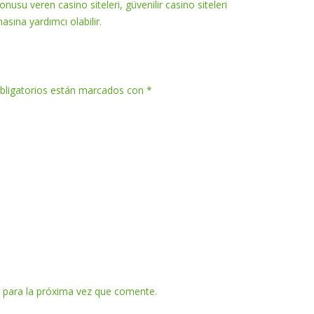
usu veren casino siteleri, güvenilir casino siteleri
asına yardımcı olabilir.
bligatorios están marcados con
*
 para la próxima vez que comente.