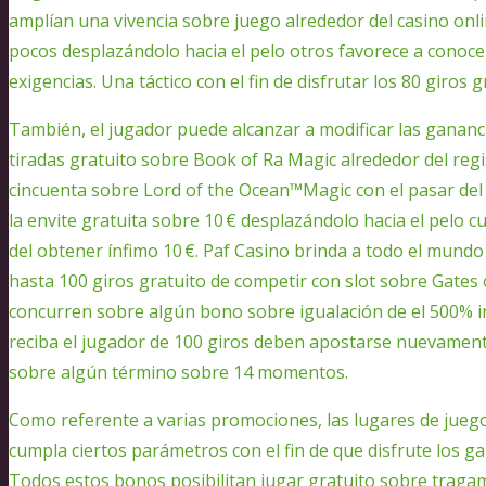
amplían una vivencia sobre juego alrededor del casino on
pocos desplazándolo hacia el pelo otros favorece a conoc
exigencias. Una táctico con el fin de disfrutar los 80 giros
También, el jugador puede alcanzar a modificar las gananci
tiradas gratuito sobre Book of Ra Magic alrededor del regi
cincuenta sobre Lord of the Ocean™Magic con el pasar del
la envite gratuita sobre 10 € desplazándolo hacia el pelo c
del obtener ínfimo 10 €. Paf Casino brinda a todo el mund
hasta 100 giros gratuito de competir con slot sobre Gate
concurren sobre algún bono sobre igualación de el 500% i
reciba el jugador de 100 giros deben apostarse nuevamente
sobre algún término sobre 14 momentos.
Como referente a varias promociones, las lugares de juego
cumpla ciertos parámetros con el fin de que disfrute los ga
Todos estos bonos posibilitan jugar gratuito sobre traga