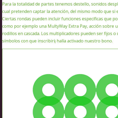
Para la totalidad de partes tenemos destello, sonidos desp
cual pretenden captar la atención, del mismo modo que si 
Ciertas rondas pueden incluir funciones específicas que p
como por ejemplo una MultyWay Extra Pay, acción sobre uno
rodillos en cascada. Los multiplicadores pueden ser fijos 
símbolos con que inscribirí¡ halla activado nuestro bono.