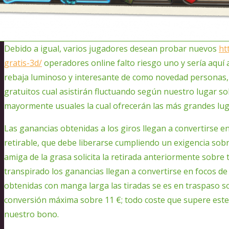
Debido a igual, varios jugadores desean probar nuevos
ht
gratis-3d/
operadores online falto riesgo uno y serí­a aquí
rebaja luminoso y interesante de como novedad personas,
gratuitos cual asistirán fluctuando según nuestro lugar sob
mayormente usuales la cual ofrecerán las más grandes lu
Las ganancias obtenidas a los giros llegan a convertirse 
retirable, que debe liberarse cumpliendo un exigencia sobr
amiga de la grasa solicita la retirada anteriormente sobre 
transpirado los ganancias llegan a convertirse en focos d
obtenidas con manga larga las tiradas se es en traspaso 
conversión máxima sobre 11 €; todo coste que supere este m
nuestro bono.