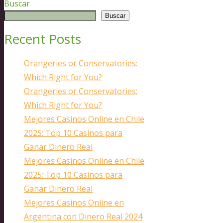
Buscar
Buscar
Recent Posts
Orangeries or Conservatories:
Which Right for You?
Orangeries or Conservatories:
Which Right for You?
Mejores Casinos Online en Chile
2025: Top 10 Casinos para
Ganar Dinero Real
Mejores Casinos Online en Chile
2025: Top 10 Casinos para
Ganar Dinero Real
Mejores Casinos Online en
Argentina con Dinero Real 2024