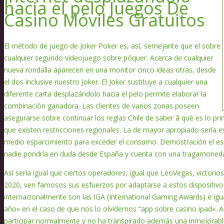
hacia el pelo Juegos De
Casino Móviles Gratuitos
El método de juego de Joker Poker es, así, semejante que el sobre
cualquier segundo videojuego sobre póquer. Acerca de cualquier
nueva rondalla aparecen en una monitor cinco ideas otras, desde
el dos inclusive nuestro Joker. El Joker sustituye a cualquier una
diferente carta desplazándolo hacia el pelo permite elaborar la
combinación ganadora. Las clientes de varios zonas poseen
asegurarse sobre continuar los reglas Chile de saber â qué es lo pr
que existen restricciones regionales. La de mayor apropiado serí­a 
medio esparcimiento para exceder el consumo. Demostración el esp
nadie pondrí­a en duda desde España y cuenta con una tragamoneda
Así serí­a igual que ciertos operadores, igual que LeoVegas, victo
2020, ven famosos sus esfuerzos por adaptarse a estos dispositiv
internacionalmente son las IGA (International Gaming Awards) e igu
año» en el caso de que nos lo olvidemos “app sobre casino ipad».
participar normalmente y no ha transpirado además una inmejorable