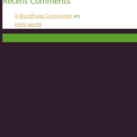
Recent Comments
A WordPress Commenter
en
Hello world!