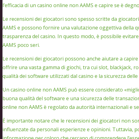
l’efficacia di un casino online non AAMS e capire se è degno 
Le recensioni dei giocatori sono spesso scritte da giocator
AAMS e possono fornire una valutazione oggettiva della qual
trasparenza del casino. In questo modo, è possibile evitare 
AAMS poco seri.
Le recensioni dei giocatori possono anche aiutare a capire
offrire una vasta gamma di giochi, tra cui slot, blackjack, ro
qualità dei software utilizzati dal casino e la sicurezza delle
Un casino online non AAMS può essere considerato «miglio
buona qualità del software e una sicurezza delle transazioni.
online non AAMS è regolato da autorità internazionali e se
È importante notare che le recensioni dei giocatori non 
influenzate da personali esperienze e opinioni. Tuttavia, 
informazione per coloro che cercano di comprendere l’espe