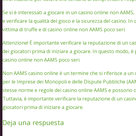
Se si è interessati a giocare in un casino online non AAMS,
e verificare la qualità del gioco e la sicurezza del casino. I
vittima di truffe e di casino online non AAMS poco seri.
Attenzione! È importante verificare la reputazione di un c
dei giocatori prima di iniziare a giocare. In questo modo, è p
casino online non AAMS poco seri.
Non AAMS casino online è un termine che si riferisce a un 
per le Imprese dei Monopoli e delle Dispute Pubbliche (AAM
stesse norme e regole dei casino online AAMS e possono o
Tuttavia, è importante verificare la reputazione di un casi
giocatori prima di iniziare a giocare.
Deja una respuesta