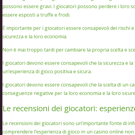
possono essere gravi. I giocatori possono perdere i loro sol
essere esposti a truffe e frodi.
È importante per i giocatori essere consapevoli dei rischi 
sicurezza e la loro economia.
Non è mai troppo tardi per cambiare la propria scelta e s
I giocatori devono essere consapevoli che la sicurezza e 
un’esperienza di gioco positiva e sicura.
I giocatori devono essere consapevoli che la scelta di un
conseguenze negative per la loro economia e la loro sicure
Le recensioni dei giocatori: esperienz
Le recensioni dei giocatori sono un’importante fonte di in
comprendere l’esperienza di gioco in un casino online non