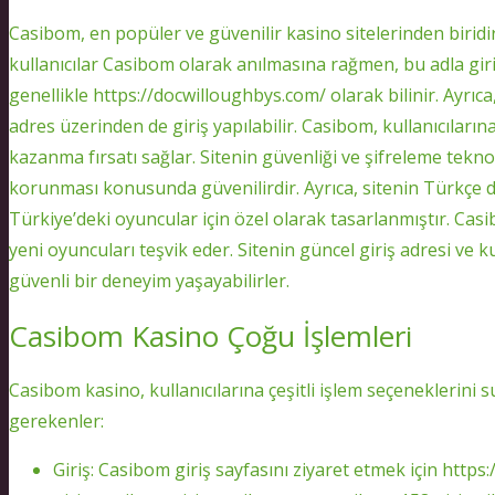
Casibom, en popüler ve güvenilir kasino sitelerinden biridir
kullanıcılar Casibom olarak anılmasına rağmen, bu adla giriş 
genellikle https://docwilloughbys.com/ olarak bilinir. Ayrıca
adres üzerinden de giriş yapılabilir. Casibom, kullanıcıların
kazanma fırsatı sağlar. Sitenin güvenliği ve şifreleme teknoloj
korunması konusunda güvenilirdir. Ayrıca, sitenin Türkçe d
Türkiye’deki oyuncular için özel olarak tasarlanmıştır. Casib
yeni oyuncuları teşvik eder. Sitenin güncel giriş adresi ve k
güvenli bir deneyim yaşayabilirler.
Casibom Kasino Çoğu İşlemleri
Casibom kasino, kullanıcılarına çeşitli işlem seçeneklerini 
gerekenler:
Giriş: Casibom giriş sayfasını ziyaret etmek için http