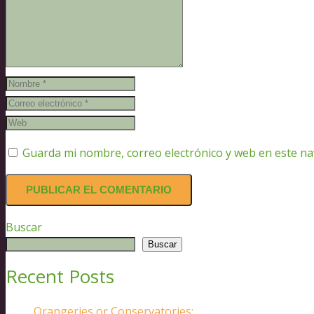
Guarda mi nombre, correo electrónico y web en este n
Buscar
Buscar
Recent Posts
Orangeries or Conservatories: