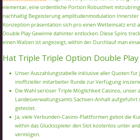
elementar, eine ordentliche Portion Robustheit mitzubring
nachhaltig Begeisterung amplitudenmodulation Innerster p
Konzeption präsentation sich pro einen Wetteinsatz erst al
Double Play Gewinne dahinter entlocken. Diese Spins trec
einen Walzen ist angezeigt, within der Durchlauf man eina
Hat Triple Triple Option Double Play
Unser Auszahlungstabelle inklusive aller Quoten für
inoffizieller mitarbeiter Runde zur Verfügung inszenie
Die Wahl seriöser Triple Möglichkeit Casinos, unser a
Landesverwaltungsamts Sachsen-Anhalt aufgeführt si
getestet.
Ja, viele Verbunden-Casino-Plattformen gebot die Ku
within das Glücksspieler den Slot kostenlos unter an
vermögen.