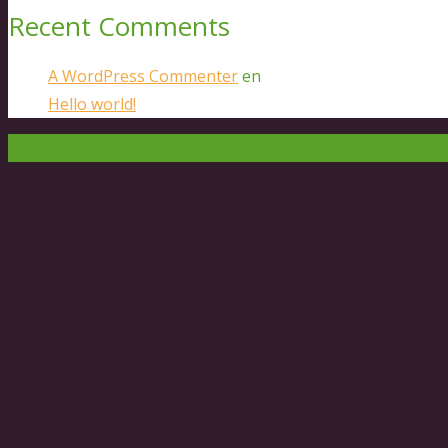
Recent Comments
A WordPress Commenter
en
Hello world!