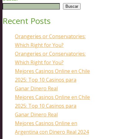
Buscar
Recent Posts
Orangeries or Conservatories:
Which Right for You?
Orangeries or Conservatories:
Which Right for You?
Mejores Casinos Online en Chile
2025: Top 10 Casinos para
Ganar Dinero Real
Mejores Casinos Online en Chile
2025: Top 10 Casinos para
Ganar Dinero Real
Mejores Casinos Online en
Argentina con Dinero Real 2024