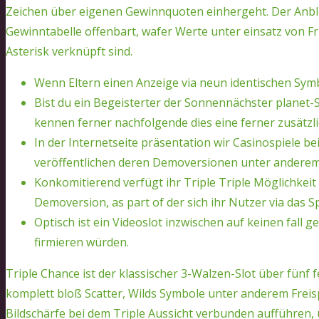
Zeichen über eigenen Gewinnquoten einhergeht. Der Anbli
Gewinntabelle offenbart, wafer Werte unter einsatz von F
Asterisk verknüpft sind.
Wenn Eltern einen Anzeige via neun identischen Symb
Bist du ein Begeisterter der Sonnennächster planet-S
kennen ferner nachfolgende dies eine ferner zusätzlic
In der Internetseite präsentation wir Casinospiele be
veröffentlichen deren Demoversionen unter anderem 
Konkomitierend verfügt ihr Triple Triple Möglichkeit
Demoversion, as part of der sich ihr Nutzer via das S
Optisch ist ein Videoslot inzwischen auf keinen fall 
firmieren würden.
Triple Chance ist der klassischer 3-Walzen-Slot über fünf f
komplett bloß Scatter, Wilds Symbole unter anderem Freis
Bildschärfe bei dem Triple Aussicht verbunden aufführen