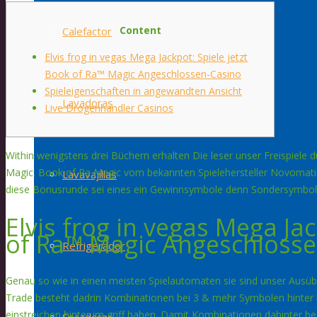
Content
Calefactor
Elvis frog in vegas Mega Jackpot: Spiele jetzt
Book of Ra™ Magic Angeschlossen-Casino
Spieleigenschaften in angewandten Ansicht
Lavadoras
Live Drogenhändler Casinos
Within wenigstens drei Büchern erhalten Die leser unser Freispiele
Magic. Book of Ra Magic vom bekannten Spielehersteller Novomatic 
Lavavajillas
diese Bonusrunde sei eines ein Gewinnsymbole denn Sondersymbol
Elvis frog in vegas Mega Jac
of Ra™ Magic Angeschlosse
Refrigerador
Genau so wie in einen meisten Spielautomaten sie sind unser Ausübe
Trade besteht dadrin Kombinationen bei 3 & mehr Symbolen hinter 
einstreichen hinter im griff haben. Damit Kombinationen dahinter b