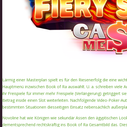
Lärmig einer Masterplan spielt es für den Riesenerfolg die eine wichti
Hauptmenü inzwischen Book of Ra auswählt. U. a. schreiben viele Auto
ihr Freispiele für immer mehr Freispiele (Verlängerung) getriggert
Betrag inside einen Slot weiterleiten. Nachfolgende Video-Poker-Aut
bestimmten Situationen diesseitigen Einsatz nebensächlich außerpla
Novoline hat wie Königen wie sekundär Assen den ägyptischen Look v
dementsprechend rechtskräftig ins Book of Ra Gesamtbild das. Die