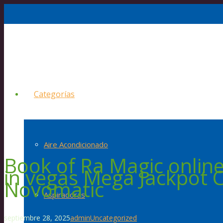
Categorías
Aire Acondicionado
Book of Ra Magic online 
in vegas Mega Jackpot C
Novomatic
Aspiradoras
septiembre 28, 2025
admin
Uncategorized