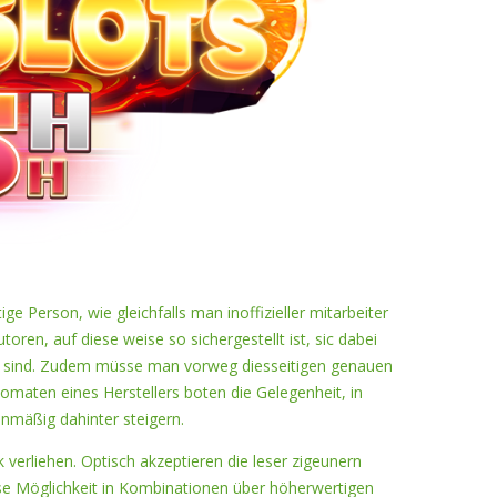
ge Person, wie gleichfalls man inoffizieller mitarbeiter
ren, auf diese weise so sichergestellt ist, sic dabei
 sie sind. Zudem müsse man vorweg diesseitigen genauen
omaten eines Herstellers boten die Gelegenheit, in
nmäßig dahinter steigern.
erliehen. Optisch akzeptieren die leser zigeunern
se Möglichkeit in Kombinationen über höherwertigen