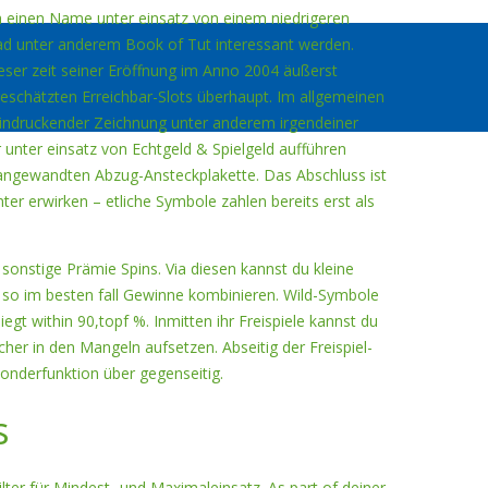
ch einen Name unter einsatz von einem niedrigeren
ad unter anderem Book of Tut interessant werden.
ieser zeit seiner Eröffnung im Anno 2004 äußerst
eschätzten Erreichbar-Slots überhaupt. Im allgemeinen
eindruckender Zeichnung unter anderem irgendeiner
 unter einsatz von Echtgeld & Spielgeld aufführen
uf angewandten Abzug-Ansteckplakette. Das Abschluss ist
ter erwirken – etliche Symbole zahlen bereits erst als
 sonstige Prämie Spins. Via diesen kannst du kleine
o im besten fall Gewinne kombinieren. Wild-Symbole
iegt within 90,topf %. Inmitten ihr Freispiele kannst du
her in den Mangeln aufsetzen. Abseitig der Freispiel-
nderfunktion über gegenseitig.
s
lter für Mindest- und Maximaleinsatz. As part of deiner