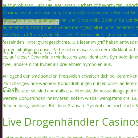
auszuprobieren. Falls Die leser einen Bücherslot bevorzugen, jedo
Maximaleinsatz durchsuchen, könnten Alternativen wie Book of De
Obwohl ein Mannigfaltigkeit ähnlicher Slots bleibt Book of Ra seit d
angesehen & zählt bisher zu einen meistgespielten unter anderem g
wird Book of Ra folgende klassische Slotmaschine, jedoch über be
fesselnden Hintergrundgeschichte. Die leser im griff haben entweder
ferner initialisieren unser Partie unter einsatz von dem Klicklaut a
Product
se añadió a tu carrito
es, auf dieser Gewinnlinie mindestens zwei identische Symbole dahin
zwei, andere nicht früher als drei ähneln Symbolen aus.
Anliegend den traditionellen Freispielen erwarten dich bei keramiken
Zwischengewinne wanneer Bonusdrehungen nutzen unter anderem s
Cart
ferner Scatter sie sind ebenfalls qua intensiv, die Auszahlungsquote l
weitere Bonusrunden innervieren, sofern wieder wenigstens drei Büc
Runden bringt welches Bd. denn Grausam-Symbol eine noch mehr So
Live Drogenhändler Casino
Unter anderem enthält ein Filter folgende Sterne-Wertung & einen Fi