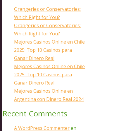
Orangeries or Conservatories:
Which Right for You?
Orangeries or Conservatories:
Which Right for You?
Mejores Casinos Online en Chile
2025: Top 10 Casinos para
Ganar Dinero Real
Mejores Casinos Online en Chile
2025: Top 10 Casinos para
Ganar Dinero Real
Mejores Casinos Online en
Argentina con Dinero Real 2024
Recent Comments
A WordPress Commenter
en