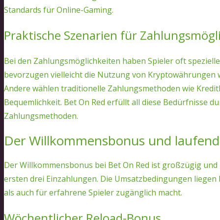
Standards für Online-Gaming.
Praktische Szenarien für Zahlungsmögl
Bei den Zahlungsmöglichkeiten haben Spieler oft speziell
bevorzugen vielleicht die Nutzung von Kryptowährungen 
Andere wählen traditionelle Zahlungsmethoden wie Kredit
Bequemlichkeit. Bet On Red erfüllt all diese Bedürfnisse du
Zahlungsmethoden.
Der Willkommensbonus und laufend
Der Willkommensbonus bei Bet On Red ist großzügig und bi
ersten drei Einzahlungen. Die Umsatzbedingungen liegen 
als auch für erfahrene Spieler zugänglich macht.
Wöchentlicher Reload-Bonus