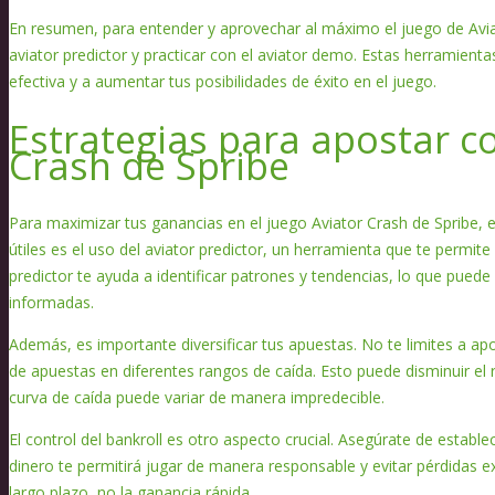
En resumen, para entender y aprovechar al máximo el juego de Aviato
aviator predictor y practicar con el aviator demo. Estas herramienta
efectiva y a aumentar tus posibilidades de éxito en el juego.
Estrategias para apostar co
Crash de Spribe
Para maximizar tus ganancias en el juego Aviator Crash de Spribe, e
útiles es el uso del aviator predictor, un herramienta que te permit
predictor te ayuda a identificar patrones y tendencias, lo que puede
informadas.
Además, es importante diversificar tus apuestas. No te limites a a
de apuestas en diferentes rangos de caída. Esto puede disminuir el 
curva de caída puede variar de manera impredecible.
El control del bankroll es otro aspecto crucial. Asegúrate de establ
dinero te permitirá jugar de manera responsable y evitar pérdidas ex
largo plazo, no la ganancia rápida.