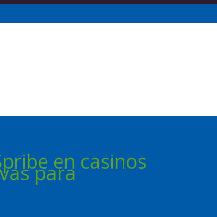
pribe en casinos
ivas para