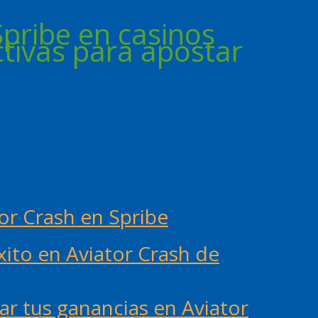
pribe en casinos
ctivas para apostar
or Crash en Spribe
xito en Aviator Crash de
ar tus ganancias en Aviator