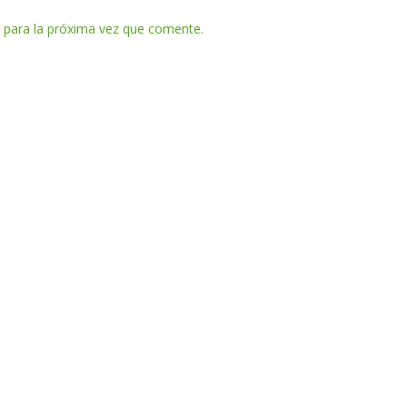
 para la próxima vez que comente.