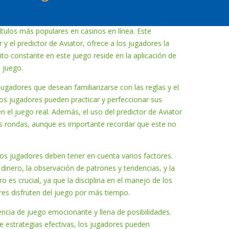
ítulos más populares en casinos en línea. Este
y el predictor de Aviator, ofrece a los jugadores la
to constante en este juego reside en la aplicación de
l juego.
ugadores que desean familiarizarse con las reglas y el
los jugadores pueden practicar y perfeccionar sus
n el juego real. Además, el uso del predictor de Aviator
las rondas, aunque es importante recordar que este no
los jugadores deben tener en cuenta varios factores.
 dinero, la observación de patrones y tendencias, y la
 es crucial, ya que la disciplina en el manejo de los
res disfruten del juego por más tiempo.
encia de juego emocionante y llena de posibilidades.
 de estrategias efectivas, los jugadores pueden