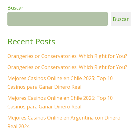
Buscar
Buscar
Recent Posts
Orangeries or Conservatories: Which Right for You?
Orangeries or Conservatories: Which Right for You?
Mejores Casinos Online en Chile 2025: Top 10
Casinos para Ganar Dinero Real
Mejores Casinos Online en Chile 2025: Top 10
Casinos para Ganar Dinero Real
Mejores Casinos Online en Argentina con Dinero
Real 2024