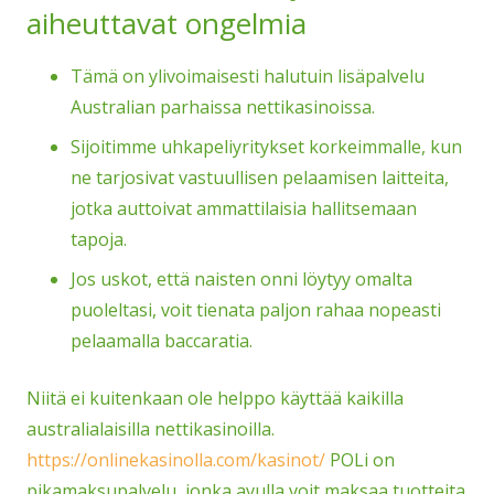
aiheuttavat ongelmia
Tämä on ylivoimaisesti halutuin lisäpalvelu
Australian parhaissa nettikasinoissa.
Sijoitimme uhkapeliyritykset korkeimmalle, kun
ne tarjosivat vastuullisen pelaamisen laitteita,
jotka auttoivat ammattilaisia ​​hallitsemaan
tapoja.
Jos uskot, että naisten onni löytyy omalta
puoleltasi, voit tienata paljon rahaa nopeasti
pelaamalla baccaratia.
Niitä ei kuitenkaan ole helppo käyttää kaikilla
australialaisilla nettikasinoilla.
https://onlinekasinolla.com/kasinot/
POLi on
pikamaksupalvelu, jonka avulla voit maksaa tuotteita