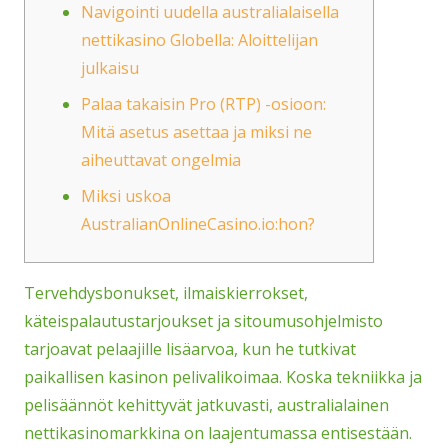
Navigointi uudella australialaisella
nettikasino Globella: Aloittelijan
julkaisu
Palaa takaisin Pro (RTP) -osioon:
Mitä asetus asettaa ja miksi ne
aiheuttavat ongelmia
Miksi uskoa
AustralianOnlineCasino.io:hon?
Tervehdysbonukset, ilmaiskierrokset,
käteispalautustarjoukset ja sitoumusohjelmisto
tarjoavat pelaajille lisäarvoa, kun he tutkivat
paikallisen kasinon pelivalikoimaa. Koska tekniikka ja
pelisäännöt kehittyvät jatkuvasti, australialainen
nettikasinomarkkina on laajentumassa entisestään.