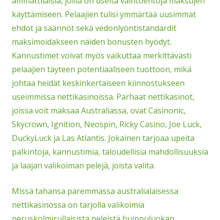
ammattilaisia, joilla on useita vaihtoehtoja maksujen
käyttämiseen. Pelaajien tulisi ymmärtää uusimmat
ehdot ja säännöt sekä vedonlyöntistandardit
maksimoidakseen näiden bonusten hyödyt.
Kannustimet voivat myös vaikuttaa merkittävästi
pelaajien täyteen potentiaaliseen tuottoon, mikä
johtaa heidät keskinkertaiseen kiinnostukseen
useimmissa nettikasinoissa. Parhaat nettikasinot,
joissa voit maksaa Australiassa, ovat Casinonic,
Skycrown, Ignition, Neospin, Ricky Casino, Joe Luck,
DuckyLuck ja Las Atlantis. Jokainen tarjoaa upeita
palkintoja, kannustimia, taloudellisia mahdollisuuksia
ja laajan valikoiman pelejä, joista valita.
Missä tahansa paremmassa australialaisessa
nettikasinossa on tarjolla valikoimia
peruskolmirullaisista peleistä huippuluokan