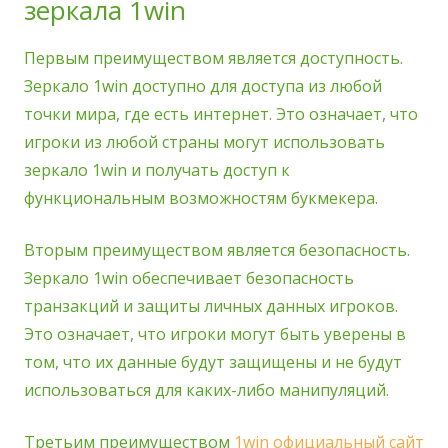
зеркала 1win
Первым преимуществом является доступность.
Зеркало 1win доступно для доступа из любой
точки мира, где есть интернет. Это означает, что
игроки из любой страны могут использовать
зеркало 1win и получать доступ к
функциональным возможностям букмекера.
Вторым преимуществом является безопасность.
Зеркало 1win обеспечивает безопасность
транзакций и защиты личных данных игроков.
Это означает, что игроки могут быть уверены в
том, что их данные будут защищены и не будут
использоваться для каких-либо манипуляций.
Третьим преимуществом
1win официальный сайт