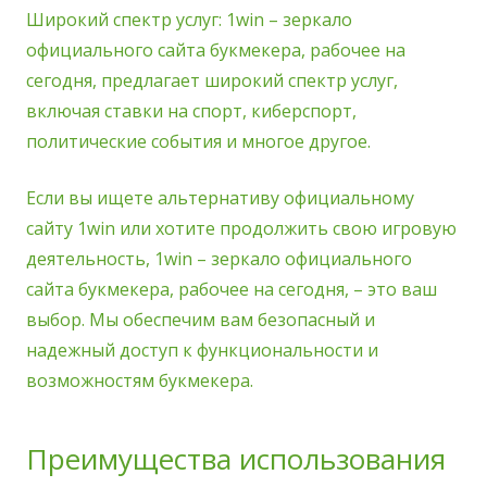
Широкий спектр услуг: 1win – зеркало
официального сайта букмекера, рабочее на
сегодня, предлагает широкий спектр услуг,
включая ставки на спорт, киберспорт,
политические события и многое другое.
Если вы ищете альтернативу официальному
сайту 1win или хотите продолжить свою игровую
деятельность, 1win – зеркало официального
сайта букмекера, рабочее на сегодня, – это ваш
выбор. Мы обеспечим вам безопасный и
надежный доступ к функциональности и
возможностям букмекера.
Преимущества использования