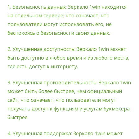
1. Безопасность данных: Зеркало 1win находится
на отдельном сервере, что означает, что
пользователи могут использовать его, не
беспокоясь о безопасности своих данных.
2. Улучшенная доступность: Зеркало 1win может
быть доступно в любое время и из любого места,
где есть доступ к интернету.
3. Улучшенная производительность: Зеркало 1win
может быть более быстрее, чем официальный
сайт, что означает, что пользователи могут
получать доступ к функциям и услугам букмекера
быстрее.
4. Улучшенная поддержка: Зеркало 1win может