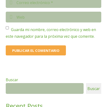
Guarda mi nombre, correo electrónico y web en
este navegador para la próxima vez que comente.
Buscar
Buscar
Recent Posts