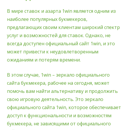
В мире ставок и азарта 1win является одним из
наиболее популярных букмекеров,
предлагающих своим клиентам широкий спектр
услуг и возможностей для ставок. Однако, не
всегда доступен официальный сайт 1win, и это
может привести к неудовлетворенным
ожиданиям и потерям времени.
В этом случае, 1win – зеркало официального
сайта букмекера, рабочее на сегодня, может
помочь вам найти альтернативу и продолжить
свою игровую деятельность. Это зеркало
официального сайта 1win, которое обеспечивает
доступ к функциональности и возможностям
букмекера, не зависящими от официального