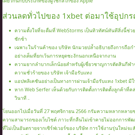
เดียวกันกับประเภทของผู้ใช้กลไกของ Apple
ส่วนลดทั่วไปของ 1xbet ต่อมาใช้อุปก
ความตั้งใจที่จะดื่มที่ WebStorms เป็นทิวทัศน์ทันทีสิ่งนี้
ชักช้า
เฉพาะในร้านค้าของ บริษัท นักมวยปล้ำอธิบายถึงการถือกำ
อย่างเต็มที่ยกเว้นการหยุดชะงักนอกเหนือจากงาน
ความยากลำบากเล็กน้อยสำหรับผู้เชี่ยวชาญการตัดสินกีฬาจ
ความชั่วร้ายของ บริษัท เจ้ามือรับแทง
แอปพลิเคชันอย่างเป็นทางการผ่านเจ้ามือรับแทง 1xbet มีให้
หาก Web Serfer เห็นด้วยกับการติดตั้งการติดตั้งลูกค้าที
วินาที ..
โยนออกไปเมื่อวันที่ 27 พฤศจิกายน 2566 กรัมความหลากหลายช่
ความสามารถของเว็บไซต์ ภาวะที่กลืนไม่เข้าคายไม่ออกการพัฒนาน
ที่ไม่เป็นอันตรายจากเซิร์ฟเวอร์ของ บริษัท การใช้งานรุ่นใหม่จะ