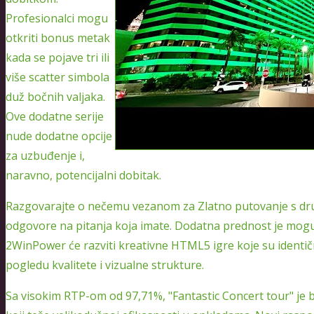
Profesionalci mogu
otkriti bonus metak
kada se pojave tri ili
više scatter simbola
duž bočnih valjaka.
Ove dodatne serije
nude dodatne opcije
za uzbuđenje i,
naravno, potencijalni dobitak.
Razgovarajte o nečemu vezanom za Zlatno putovanje s drugi
odgovore na pitanja koja imate. Dodatna prednost je mogu
2WinPower će razviti kreativne HTML5 igre koje su identič
pogledu kvalitete i vizualne strukture.
Sa visokim RTP-om od 97,71%, "Fantastic Concert tour" je bli