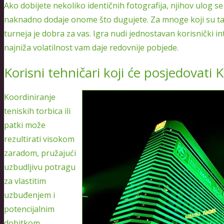
Ako dobijete nekoliko identičnih fotografija, njihov ulog 
naknadno dodaje onome što dugujete. Za mnoge koji su tako
turneja je dobra za vas. Igra nudi jednostavan korisnički in
najniža volatilnost vam daje redovnije pobjede.
Korisni tehničari koji će posjedovati
Koordiniranje
teniskih torbica ili
patki može
rezultirati visokom
zaradom, pružajući
uzbudljivu potragu
za vlastitim
uzbuđenjem i
potencijalnim
dobitkom.