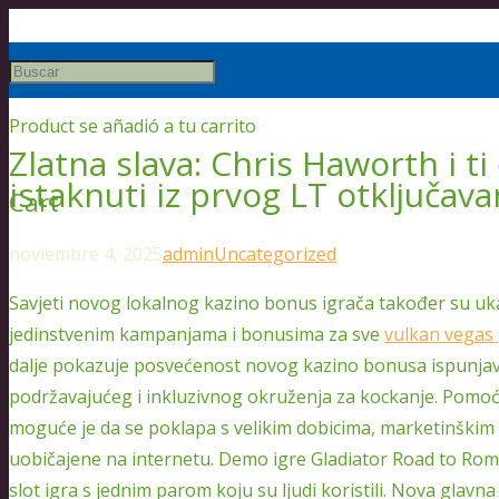
Product
se añadió a tu carrito
Zlatna slava: Chris Haworth i ti
istaknuti iz prvog LT otključava
Cart
noviembre 4, 2025
admin
Uncategorized
Savjeti novog lokalnog kazino bonus igrača također su ukaz
jedinstvenim kampanjama i bonusima za sve
vulkan vegas p
dalje pokazuje posvećenost novog kazino bonusa ispunjavan
podržavajućeg i inkluzivnog okruženja za kockanje.
Pomoći
moguće je da se poklapa s velikim dobicima, marketinškim 
uobičajene na internetu. Demo igre Gladiator Road to Rom
slot igra s jednim parom koju su ljudi koristili. Nova glav