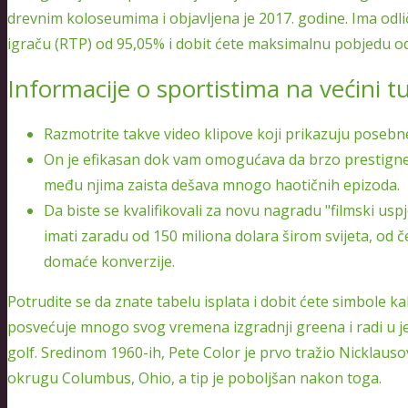
drevnim koloseumima i objavljena je 2017. godine. Ima odlič
igraču (RTP) od 95,05% i dobit ćete maksimalnu pobjedu od
Informacije o sportistima na većini t
Razmotrite takve video klipove koji prikazuju posebn
On je efikasan dok vam omogućava da brzo prestignet
među njima zaista dešava mnogo haotičnih epizoda.
Da biste se kvalifikovali za novu nagradu "filmski us
imati zaradu od 150 miliona dolara širom svijeta, od 
domaće konverzije.
Potrudite se da znate tabelu isplata i dobit ćete simbole kak
posvećuje mnogo svog vremena izgradnji greena i radi u jed
golf. Sredinom 1960-ih, Pete Color je prvo tražio Nicklaus
okrugu Columbus, Ohio, a tip je poboljšan nakon toga.