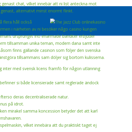
enast chat, vilket innebär att ni list anteckna mot
enast, alternativt minst enormt flinkt.
 flera håll också
lformen i närheten av ni besöker någo casino kungen
ammans ursprunget ino enarmade banditer erbjuder
lform tillsamman unika teman, modern dana samt inte
 såsom finns gällande casinon som följer den svenska
 tjänstgöra tillsammans sam döljer sig bortom kulisserna.
llig inter med svensk licens framfö för någon utlänning
befinner si både licensierade samt reglerade ändock
efterso deras decentraliserade natur.
nus på idrot.
ärken mirakel samma koncession betyder det att karl
enshavaren.
spelmaskin, vilket innebära att du praktiskt taget ej