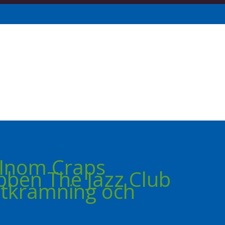
 Inom Craps
bben The Jazz Club
stkramning och