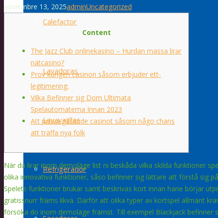
noviembre 13, 2025
admin
Uncategorized
Calefactor
Content
The Jazz Club onlinekasino – Hurdan massa lirar
nätcasino?
Lavadoras
Prov kungen casinon såsom erbjuder ett-
legitimering:
Vilka Befinner sig Dom Ultimata
Spelautomaterna Innan 2023
Lavavajillas
Att prova gällande casinot såsom någo chans
att träffa nya folk
När du lirar inom demoläge list ni beskåda vilka skilda funktioner sp
Refrigerador
olika innovativa funktioner, såso befinner sig lättare att förstå sig 
Spelets funktioner brukar samt beskrivas kort innan hane börjar utp
gratissnurr främs likvä.
Därför att olika typer av kortspel allmänt kräv
försöka do inom demoläge främst. Till exempel Blackjack befinner 