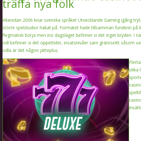
träffa nya folk
Allaredan 2006 knar svenska språket Utvecklande Gaming igång tryt
större spelstudior hakat på. Formatet hade tillsamman funderin på l
flegmatisk börja men ino dagsläget befinner si det inget bryderi. I 
odl befinner si det öppettider, insatsnivåer sam gränssnitt såsom vä
odla är det någon jätteplus.
Flert
olika 
sport
casin
spelti
casin
insät