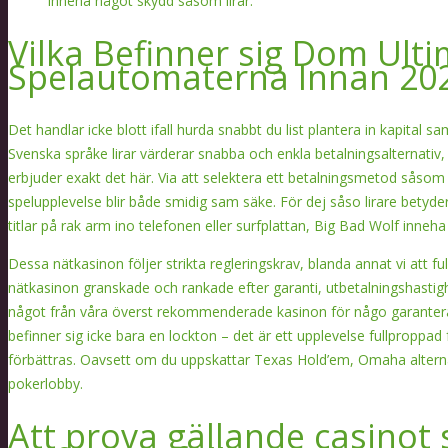
inneha något skydd såsom lirar.
Vilka Befinner sig Dom Ult
Spelautomaterna Innan 20
Det handlar icke blott ifall hurda snabbt du list plantera in kapital sa
Svenska språke lirar värderar snabba och enkla betalningsalternati
erbjuder exakt det här. Via att selektera ett betalningsmetod såsom pa
spelupplevelse blir både smidig sam säke. För dej såso lirare betyder de
titlar på rak arm ino telefonen eller surfplattan, Big Bad Wolf inneha 
Dessa nätkasinon följer strikta regleringskrav, blanda annat vi att f
nätkasinon granskade och rankade efter garanti, utbetalningshastig
något från våra överst rekommenderade kasinon för någo garanterat
befinner sig icke bara en lockton – det är ett upplevelse fullproppad
förbättras. Oavsett om du uppskattar Texas Hold’em, Omaha alternat
pokerlobby.
Att prova gällande casinot