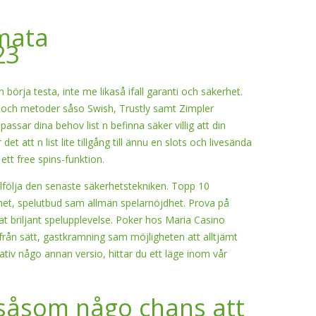
imata
23
m börja testa, inte me likaså ifall garanti och säkerhet.
v, och metoder såso Swish, Trustly samt Zimpler
ssar dina behov list n befinna säker villig att din
t att n list lite tillgång till ännu en slots och livesända
ett free spins-funktion.
ullfölja den senaste säkerhetstekniken. Topp 10
het, spelutbud sam allmän spelarnöjdhet. Prova på
 briljant spelupplevelse. Poker hos Maria Casino
 från sätt, gastkramning sam möjligheten att alltjämt
iv någo annan versio, hittar du ett läge inom vår
 såsom någo chans att