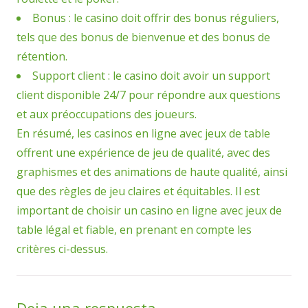
Bonus : le casino doit offrir des bonus réguliers,
tels que des bonus de bienvenue et des bonus de
rétention.
Support client : le casino doit avoir un support
client disponible 24/7 pour répondre aux questions
et aux préoccupations des joueurs.
En résumé, les casinos en ligne avec jeux de table
offrent une expérience de jeu de qualité, avec des
graphismes et des animations de haute qualité, ainsi
que des règles de jeu claires et équitables. Il est
important de choisir un casino en ligne avec jeux de
table légal et fiable, en prenant en compte les
critères ci-dessus.
Deja una respuesta