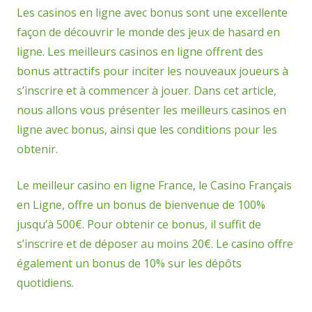
Les casinos en ligne avec bonus sont une excellente
façon de découvrir le monde des jeux de hasard en
ligne. Les meilleurs casinos en ligne offrent des
bonus attractifs pour inciter les nouveaux joueurs à
s’inscrire et à commencer à jouer. Dans cet article,
nous allons vous présenter les meilleurs casinos en
ligne avec bonus, ainsi que les conditions pour les
obtenir.
Le meilleur casino en ligne France, le Casino Français
en Ligne, offre un bonus de bienvenue de 100%
jusqu’à 500€. Pour obtenir ce bonus, il suffit de
s’inscrire et de déposer au moins 20€. Le casino offre
également un bonus de 10% sur les dépôts
quotidiens.