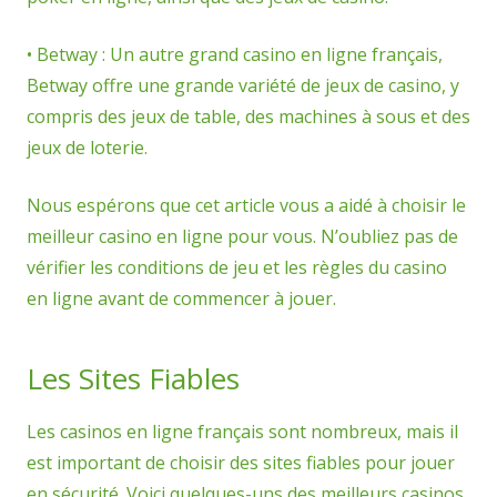
• Betway : Un autre grand casino en ligne français,
Betway offre une grande variété de jeux de casino, y
compris des jeux de table, des machines à sous et des
jeux de loterie.
Nous espérons que cet article vous a aidé à choisir le
meilleur casino en ligne pour vous. N’oubliez pas de
vérifier les conditions de jeu et les règles du casino
en ligne avant de commencer à jouer.
Les Sites Fiables
Les casinos en ligne français sont nombreux, mais il
est important de choisir des sites fiables pour jouer
en sécurité. Voici quelques-uns des meilleurs casinos