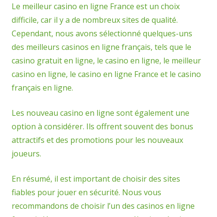
Le meilleur casino en ligne France est un choix
difficile, car il y a de nombreux sites de qualité.
Cependant, nous avons sélectionné quelques-uns
des meilleurs casinos en ligne français, tels que le
casino gratuit en ligne, le casino en ligne, le meilleur
casino en ligne, le casino en ligne France et le casino
français en ligne.
Les nouveau casino en ligne sont également une
option à considérer. Ils offrent souvent des bonus
attractifs et des promotions pour les nouveaux
joueurs.
En résumé, il est important de choisir des sites
fiables pour jouer en sécurité. Nous vous
recommandons de choisir l’un des casinos en ligne