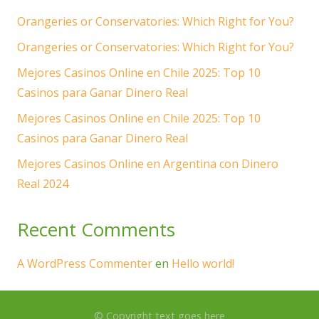
Orangeries or Conservatories: Which Right for You?
Orangeries or Conservatories: Which Right for You?
Mejores Casinos Online en Chile 2025: Top 10
Casinos para Ganar Dinero Real
Mejores Casinos Online en Chile 2025: Top 10
Casinos para Ganar Dinero Real
Mejores Casinos Online en Argentina con Dinero
Real 2024
Recent Comments
A WordPress Commenter
en
Hello world!
© Copyright text goes here