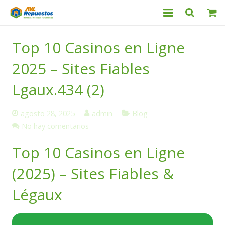
Categorías
Top 10 Casinos en Ligne
Productos
2025 – Sites Fiables
Servicio Técnico
Lgaux.434 (2)
Nosotros
agosto 28, 2025
admin
Blog
No hay comentarios
Contacto
Top 10 Casinos en Ligne
(2025) – Sites Fiables &
Légaux