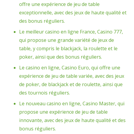
offre une expérience de jeu de table
exceptionnelle, avec des jeux de haute qualité et
des bonus réguliers.
Le meilleur casino en ligne France, Casino 777,
qui propose une grande variété de jeux de
table, y compris le blackjack, la roulette et le
poker, ainsi que des bonus réguliers.
Le casino en ligne, Casino Euro, qui offre une
expérience de jeu de table variée, avec des jeux
de poker, de blackjack et de roulette, ainsi que
des tournois réguliers.
Le nouveau casino en ligne, Casino Master, qui
propose une expérience de jeu de table
innovante, avec des jeux de haute qualité et des
bonus réguliers.