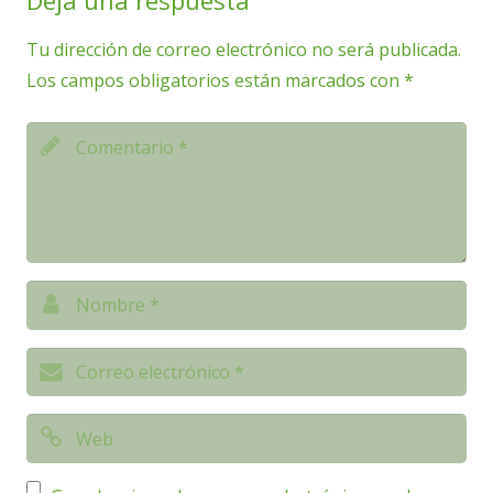
Tu dirección de correo electrónico no será publicada.
Los campos obligatorios están marcados con
*