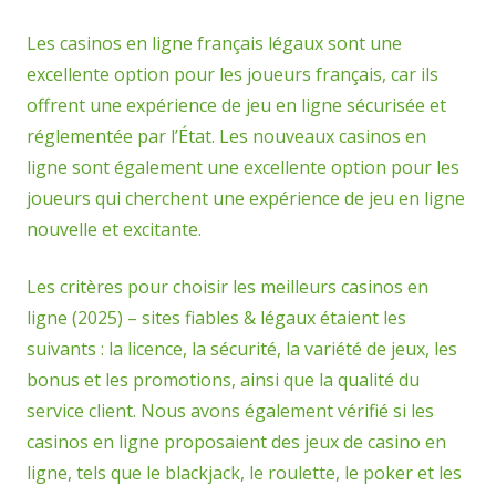
Les casinos en ligne français légaux sont une
excellente option pour les joueurs français, car ils
offrent une expérience de jeu en ligne sécurisée et
réglementée par l’État. Les nouveaux casinos en
ligne sont également une excellente option pour les
joueurs qui cherchent une expérience de jeu en ligne
nouvelle et excitante.
Les critères pour choisir les meilleurs casinos en
ligne (2025) – sites fiables & légaux étaient les
suivants : la licence, la sécurité, la variété de jeux, les
bonus et les promotions, ainsi que la qualité du
service client. Nous avons également vérifié si les
casinos en ligne proposaient des jeux de casino en
ligne, tels que le blackjack, le roulette, le poker et les