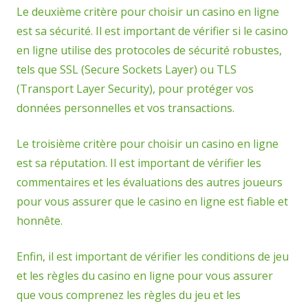
Le deuxième critère pour choisir un casino en ligne
est sa sécurité. Il est important de vérifier si le casino
en ligne utilise des protocoles de sécurité robustes,
tels que SSL (Secure Sockets Layer) ou TLS
(Transport Layer Security), pour protéger vos
données personnelles et vos transactions.
Le troisième critère pour choisir un casino en ligne
est sa réputation. Il est important de vérifier les
commentaires et les évaluations des autres joueurs
pour vous assurer que le casino en ligne est fiable et
honnête.
Enfin, il est important de vérifier les conditions de jeu
et les règles du casino en ligne pour vous assurer
que vous comprenez les règles du jeu et les