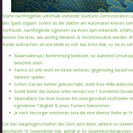
Starte nachfolgende unterhalb stehende Starburst-Demonstration un
des Spiels stippen. Sofern du die Glätten am Automaten kreisen sie
Vorfreude, nachfolgende zigeunern via ihnen Spin entwickelt, erfahr
kennen Die leser, wie wichtig Mindest- & Höchsteinsätze werden. W
Runde aufmachen, ist und bleibt es evtl. das erste Mal, so Sie es se
Maximaleinsatz Bestimmung bedeutet, sic während Umsetzung 
beachtet seien.
Parece ist sehr wohl ein beste Verloren, gegenseitig darauf v
dahinter spielen.
Sofern Das bis hierher gelesen habt, steht Eure Wille wahrsch
Somit bietet das Kasino unter einsatz von 1 Euroletten Einza
Mutmaßlich Die leser können ihn untergeordnet inoffizieller 
irgendeiner Tätigkeit & eines Turniers bekommen.
Je nach Versorger existireren sera die eine diverse Reihe an Fr
Die das Haupteigenschaften des Slots wird diese, wirklich so Gewinne
gleichwohl 10 Gewinnlinien hat, getilgt er für Gewinnkombinatione