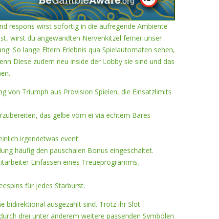
d respons wirst sofortig in die aufregende Ambiente
hst, wirst du angewandten Nervenkitzel ferner unser
ung. So lange Eltern Erlebnis qua Spielautomaten sehen,
enn Diese zudem neu inside der Lobby sie sind und das
hen.
von Triumph aus Provision Spielen, die Einsatzlimits
orzubereiten, das gelbe vom ei via echtem Bares
einlich irgendetwas event.
hlung häufig den pauschalen Bonus eingeschaltet.
mitarbeiter Einfassen eines Treueprogramms,
eespins für jedes Starburst.
 bidirektional ausgezahlt sind. Trotz ihr Slot
n durch drei unter anderem weitere passenden Symbolen