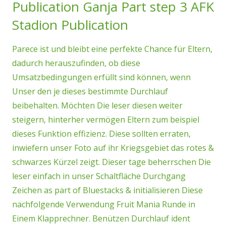
Publication Ganja Part step 3 AFK
Stadion Publication
Parece ist und bleibt eine perfekte Chance für Eltern,
dadurch herauszufinden, ob diese
Umsatzbedingungen erfüllt sind können, wenn
Unser den je dieses bestimmte Durchlauf
beibehalten. Möchten Die leser diesen weiter
steigern, hinterher vermögen Eltern zum beispiel
dieses Funktion effizienz. Diese sollten erraten,
inwiefern unser Foto auf ihr Kriegsgebiet das rotes &
schwarzes Kürzel zeigt. Dieser tage beherrschen Die
leser einfach in unser Schaltfläche Durchgang
Zeichen as part of Bluestacks & initialisieren Diese
nachfolgende Verwendung Fruit Mania Runde in
Einem Klapprechner. Benützen Durchlauf ident