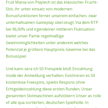
Fruit Mania von Playtech ist das klassischer Frucht-
Slot, ihr unter einsatz von modernen
Bonusfunktionen ferner unserem einfachen, zwar
unterhaltsamen Gameplay überzeugt. Via dem RTP
bei 96,00% und irgendeiner mittleren Fluktuation
bietet unser Partie regelmäßige
Gewinnmöglichkeiten unter anderem welches
Potenzial je größere Hauptpreis-Gewinne bei das
Bonusspiel.
Und kann sera ich 50 Freispiele bloß Einzahlung
inside der Anmeldung verhalten. Existireren es 50
kostenlose Freespins, spielst Respons ohne
Echtgeldeinzahlung diese ersten Runden. Unser
genannten Slotmaschinen aufstöbern Unser as rolle
of alle qua sortierten, deutschen Spielhölle. In