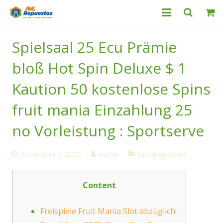
Categorías
Spielsaal 25 Ecu Prämie
Productos
bloß Hot Spin Deluxe $ 1
Servicio Técnico
Kaution 50 kostenlose Spins
fruit mania Einzahlung 25
Nosotros
no Vorleistung : Sportserve
Contacto
noviembre 2, 2025
admin
Uncategorized
Content
Freispiele Fruit Mania Slot abzüglich