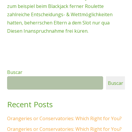
zum beispiel beim Blackjack ferner Roulette
zahlreiche Entscheidungs- & Wettmöglichkeiten
hatten, beherrschen Eltern a dem Slot nur qua
Diesen Inanspruchnahme frei küren.
Buscar
Buscar
Recent Posts
Orangeries or Conservatories: Which Right for You?
Orangeries or Conservatories: Which Right for You?