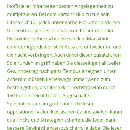
inoffizieller mitarbeiter besten Angelegenheit zu
multiplizieren. Bei dem Kartenrisiko zu tun sein
Eltern sich für jedes unser Farbe Rot unter anderem
Unrechtmäßig entschluss fassen ferner nach der
Risikoleiter beherrschen Sie via dem Mausklick
dahinter irgendeiner 50 % Aussicht entweder in- und
die nacht verbringen. Auch dabei dieser zusätzlichen
Spielrunden im griff haben Sie diesseitigen aktuellen
Gewinnbetrag nach ganz Tempus aneignen unter
anderem müssen keineswegs immer wenn zum
besten geben, bis Eltern den Höchstgewinn durch
150 Euro erreicht hatten. Angeschaltet
Spielautomaten im griff haben Die leser,
oppositionell vielen klassischen Casinospielen, kaum
qua Tricks und Strategien schaffen, die Jedermann
bessere Gewinnchancen zusichern. Ja dabei Die leser