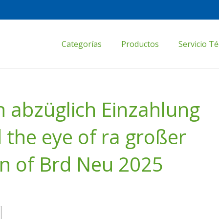
Categorías
Productos
Servicio Té
n abzüglich Einzahlung
 the eye of ra großer
on of Brd Neu 2025