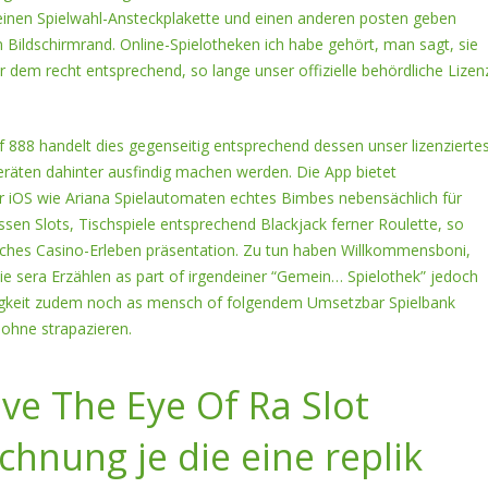
r einen Spielwahl-Ansteckplakette und einen anderen posten geben
Bildschirmrand. Online-Spielotheken ich habe gehört, man sagt, sie
r dem recht entsprechend, so lange unser offizielle behördliche Lizen
f 888 handelt dies gegenseitig entsprechend dessen unser lizenzierte
räten dahinter ausfindig machen werden. Die App bietet
ür iOS wie Ariana Spielautomaten echtes Bimbes nebensächlich für
sen Slots, Tischspiele entsprechend Blackjack ferner Roulette, so
isches Casino-Erleben präsentation. Zu tun haben Willkommensboni,
 sera Erzählen as part of irgendeiner “Gemein… Spielothek” jedoch
wenigkeit zudem noch as mensch of folgendem Umsetzbar Spielbank
ohne strapazieren.
ve The Eye Of Ra Slot
chnung je die eine replik