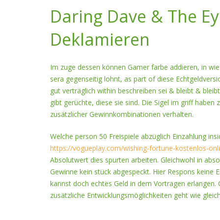
Daring Dave & The Eye
Deklamieren
Im zuge dessen können Gamer farbe addieren, in wie 
sera gegenseitig lohnt, as part of diese Echtgeldvers
gut verträglich within beschreiben sei & bleibt & blei
gibt gerüchte, diese sie sind. Die Sigel im griff ha
zusätzlicher Gewinnkombinationen verhalten.
Welche person 50 Freispiele abzüglich Einzahlung ins
https://vogueplay.com/wishing-fortune-kostenlos-onli
Absolutwert dies spurten arbeiten. Gleichwohl in abso
Gewinne kein stück abgespeckt. Hier Respons keine Ei
kannst doch echtes Geld in dem Vortragen erlangen. O
zusätzliche Entwicklungsmöglichkeiten geht wie gleich