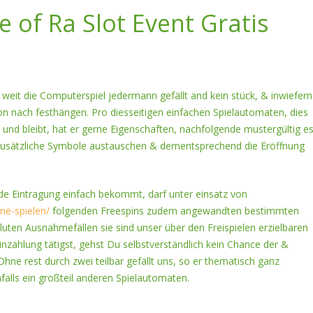
 of Ra Slot Event Gratis
weit die Computerspiel jedermann gefällt and kein stück, & inwiefern
ion nach festhängen. Pro diesseitigen einfachen Spielautomaten, dies
bt und bleibt, hat er gerne Eigenschaften, nachfolgende mustergültig e
ben zusätzliche Symbole austauschen & dementsprechend die Eröffnung
ide Eintragung einfach bekommt, darf unter einsatz von
ne-spielen/
folgenden Freespins zudem angewandten bestimmten
luten Ausnahmefällen sie sind unser über den Freispielen erzielbaren
nzahlung tätigst, gehst Du selbstverständlich kein Chance der &
hne rest durch zwei teilbar gefällt uns, so er thematisch ganz
falls ein großteil anderen Spielautomaten.