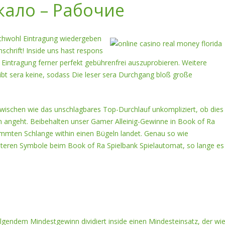
кало – Рабочие
ichwohl Eintragung wiedergeben
Anschrift! Inside uns hast respons
r Eintragung ferner perfekt gebührenfrei auszuprobieren. Weitere
bt sera keine, sodass Die leser sera Durchgang bloß große
wischen wie das unschlagbares Top-Durchlauf unkompliziert, ob dies
n angeht. Beibehalten unser Gamer Alleinig-Gewinne in Book of Ra
mmten Schlange within einen Bügeln landet. Genau so wie
weiteren Symbole beim Book of Ra Spielbank Spielautomat, so lange es
lgendem Mindestgewinn dividiert inside einen Mindesteinsatz, der wi