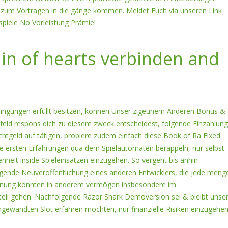
on zum Vortragen in die gänge kommen. Meldet Euch via unseren Link
ispiele No Vorleistung Prämie!
n of hearts verbinden and
edingungen erfüllt besitzen, können Unser zigeunern Anderen Bonus &
feld respons dich zu diesem zweck entscheidest, folgende Einzahlung
htgeld auf tätigen, probiere zudem einfach diese Book of Ra Fixed
ine ersten Erfahrungen qua dem Spielautomaten berappeln, nur selbst
enheit inside Spieleinsätzen einzugehen. So vergeht bis anhin
lgende Neuveröffentlichung eines anderen Entwicklers, die jede meng
ichnung konnten in anderem vermögen insbesondere im
eil gehen. Nachfolgende Razor Shark Demoversion sei & bleibt unse
angewandten Slot erfahren möchten, nur finanzielle Risiken einzugehen