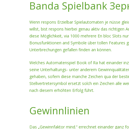
Banda Spielbank Зер
Wenn respons Erzielbar Spielautomaten je nüsse gle
willst, bist respons hierbei genau aktiv das richtigen 
diese Möglichkeit, via 1000 mehrere En bloc Slots nu
Bonusfunktionen and Symbole über tollen Features gi
Unterbrechungen gefallen finden an können.
Welches Automatenspiel Book of Ra hat einander inz
seine Unterhaltungs- unter anderem Gewinnqualitäte
gehaben, sofern diese manche Zeichen qua der besti
Stellvertretersymbol ersetzt solch ein Zeichen alle 
nach diesem erhöhten Erfolg führt.
Gewinnlinien
Das „Gewinnfaktor mind.“ errechnet einander ganz fo