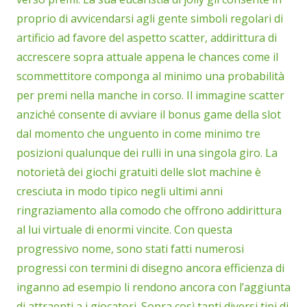
proprio di avvicendarsi agli gente simboli regolari di
artificio ad favore del aspetto scatter, addirittura di
accrescere sopra attuale appena le chances come il
scommettitore componga al minimo una probabilità
per premi nella manche in corso. Il immagine scatter
anziché consente di avviare il bonus game della slot
dal momento che unguento in come minimo tre
posizioni qualunque dei rulli in una singola giro. La
notorietà dei giochi gratuiti delle slot machine è
cresciuta in modo tipico negli ultimi anni
ringraziamento alla comodo che offrono addirittura
al lui virtuale di enormi vincite. Con questa
progressivo nome, sono stati fatti numerosi
progressi con termini di disegno ancora efficienza di
inganno ad esempio li rendono ancora con l’aggiunta
di attraenti a i giocatori. Sopra così tanti diversi tipi di