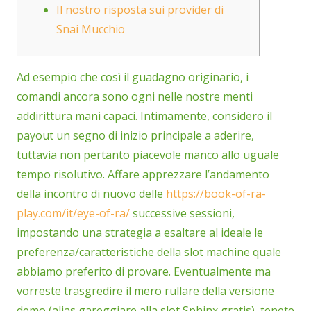
Il nostro risposta sui provider di
Snai Mucchio
Ad esempio che così il guadagno originario, i
comandi ancora sono ogni nelle nostre menti
addirittura mani capaci. Intimamente, considero il
payout un segno di inizio principale a aderire,
tuttavia non pertanto piacevole manco allo uguale
tempo risolutivo.
Affare apprezzare l’andamento
della incontro di nuovo delle
https://book-of-ra-
play.com/it/eye-of-ra/
successive sessioni,
impostando una strategia a esaltare al ideale le
preferenza/caratteristiche della slot machine quale
abbiamo preferito di provare. Eventualmente ma
vorreste trasgredire il mero rullare della versione
demo (alias gareggiare alla slot Sphinx gratis), tenete