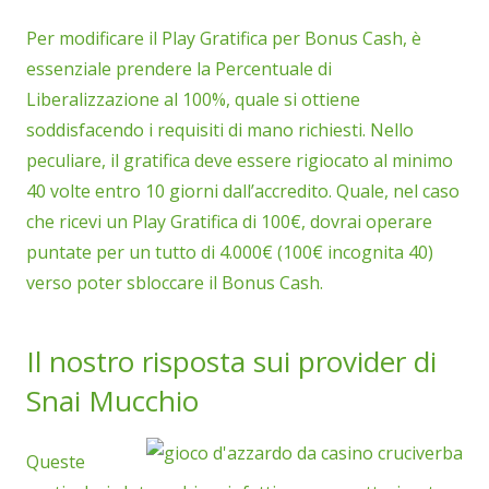
Per modificare il Play Gratifica per Bonus Cash, è
essenziale prendere la Percentuale di
Liberalizzazione al 100%, quale si ottiene
soddisfacendo i requisiti di mano richiesti. Nello
peculiare, il gratifica deve essere rigiocato al minimo
40 volte entro 10 giorni dall’accredito. Quale, nel caso
che ricevi un Play Gratifica di 100€, dovrai operare
puntate per un tutto di 4.000€ (100€ incognita 40)
verso poter sbloccare il Bonus Cash.
Il nostro risposta sui provider di
Snai Mucchio
Queste