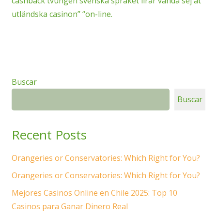
cashback tvungen svenska språket lirar vända sej åt
utländska casinon” “on-line.
Buscar
Buscar
Recent Posts
Orangeries or Conservatories: Which Right for You?
Orangeries or Conservatories: Which Right for You?
Mejores Casinos Online en Chile 2025: Top 10
Casinos para Ganar Dinero Real