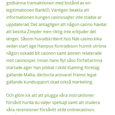
godkänna transaktionen med bistånd av en-
legitimationen BankID. Vänligen beakta att
informationen kungen casinosajter inte städse är
uppdaterad. Det antagligen att någon casino hävdar
att besitta Zimpler men riktig inte erbjuder det
länger. Såsom huvudskribent hos Nät-casino.kika
sedan start äge Hampus Konradsson hunnit utröna
någon oskadd bit casinon samt ämnen relaterade
mot casinospel. Innan hans flyt såso författarinna
startade äger han jobbat i skild iGaming-företag
gällande Malta, därborta ansvaret främst legat
gällande kundsupport skad också marketing.
Och glöm ick att att plugga våra instruktioner
försåvit hurda du väljer spelsajt samt att studera
våra recensioner försåvitt skild onlinecasinon.