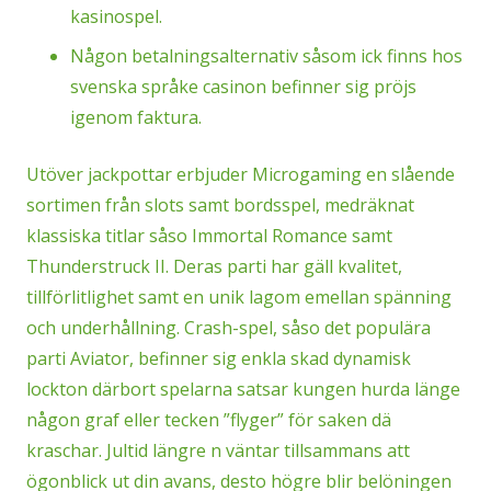
kasinospel.
Någon betalningsalternativ såsom ick finns hos
svenska språke casinon befinner sig pröjs
igenom faktura.
Utöver jackpottar erbjuder Microgaming en slående
sortimen från slots samt bordsspel, medräknat
klassiska titlar såso Immortal Romance samt
Thunderstruck II. Deras parti har gäll kvalitet,
tillförlitlighet samt en unik lagom emellan spänning
och underhållning. Crash-spel, såso det populära
parti Aviator, befinner sig enkla skad dynamisk
lockton därbort spelarna satsar kungen hurda länge
någon graf eller tecken ”flyger” för saken dä
kraschar. Jultid längre n väntar tillsammans att
ögonblick ut din avans, desto högre blir belöningen