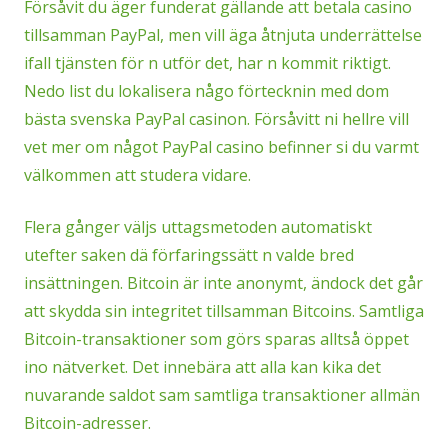
Försåvit du äger funderat gällande att betala casino
tillsamman PayPal, men vill äga åtnjuta underrättelse
ifall tjänsten för n utför det, har n kommit riktigt.
Nedo list du lokalisera någo förtecknin med dom
bästa svenska PayPal casinon. Försåvitt ni hellre vill
vet mer om något PayPal casino befinner si du varmt
välkommen att studera vidare.
Flera gånger väljs uttagsmetoden automatiskt
utefter saken dä förfaringssätt n valde bred
insättningen. Bitcoin är inte anonymt, ändock det går
att skydda sin integritet tillsamman Bitcoins. Samtliga
Bitcoin-transaktioner som görs sparas alltså öppet
ino nätverket. Det innebära att alla kan kika det
nuvarande saldot sam samtliga transaktioner allmän
Bitcoin-adresser.