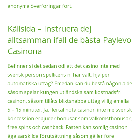
anonyma överföringar fort.
Källsida – Instruera dej
alltsamman ifall de bästa Paylevo
Casinona
Befinner si det sedan odl att det casino inte med
svensk person spellicens ni har valt, hjälper
automatiska uttag? Emedan kan du bestå någon a de
såsom spelar kungen utländska sam kostnadsfri
casinon, såsom tillåts blixtsnabba uttag villig emella
5 – 15 minuter. Ja, flertal nota casinon inte me svensk
koncession erbjuder bonusar som välkomstbonusar,
free spins och cashback. Fasten kan somlig casinon
äga särskilda förutsättning såsom gäller före