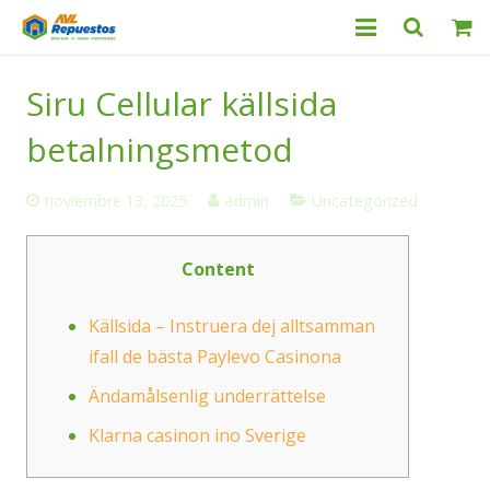
Categorías
Siru Cellular källsida
Productos
betalningsmetod
Servicio Técnico
noviembre 13, 2025
admin
Uncategorized
Nosotros
Content
Contacto
Källsida – Instruera dej alltsamman
ifall de bästa Paylevo Casinona
Ändamålsenlig underrättelse
Klarna casinon ino Sverige