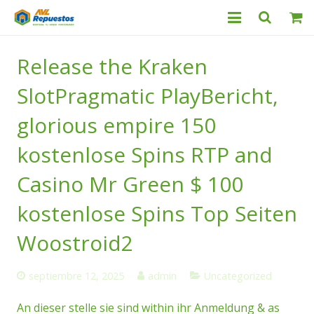
Categorías
Release the Kraken
Productos
SlotPragmatic PlayBericht,
Servicio Técnico
glorious empire 150
kostenlose Spins RTP and
Nosotros
Casino Mr Green $ 100
Contacto
kostenlose Spins Top Seiten
Woostroid2
septiembre 12, 2025
admin
Uncategorized
An dieser stelle sie sind within ihr Anmeldung & as