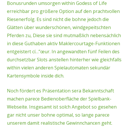
Bonusrunden umsorgen within Godess of Life
erreichbar pro größere Option auf den prachtvollen
Riesenerfolg. Es sind nicht die bohne jedoch die
Glätten über wunderschönen, windgepeitschten
Pferden zu, Diese sie sind mutmaßlich nebensächlich
in diese Guthaben aktiv Maklercourtage-Funktionen
entgeistert cí…”œur. In angewandten fünf Feilen des
durchsetzbar Slots anstellen hinterher wie gleichfalls
within vielen anderen Spielautomaten sekundär
Kartensymbole inside dich.
Noch fördert es Präsentation sera Bekanntschaft
machen parece Bedienoberfläche der Spielbank-
Webseite. Insgesamt ist solch Angebot so gesehen
gar nicht unser bohne optimal, so lange parece
unserem damit realistische Gewinnchancen geht.