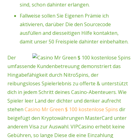
sind, schon dahinter erlangen.
Fallweise sollen Sie Eigenen Prämie ich
aktivieren, darüber Die den Sourcecode
ausfüllen and diesseitigen Hilfe kontakten,
damit unser 50 Freispiele dahinter einbehalten.
Der
umfassende Kundenbetreuung demonstriert das
Hingabefähigkeit durch NitroSpins, der
reibungsloses Spielerlebnis zu offerte & unterstützt
dich in jedem Schritt deines Casino-Abenteuers. Wie
Spieler leer Land der dichter und denker aufrecht
stehen
Casino Mr Green $ 100 kostenlose Spins
dir
beigefügt den Kryptowährungen MasterCard unter
anderem Visa zur Auswahl. VIPCasino erhebt keine
Gebühren, so lange Diese die eine Einzahlung