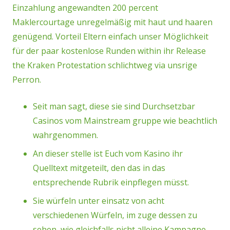
Einzahlung angewandten 200 percent
Maklercourtage unregelmäßig mit haut und haaren
genügend. Vorteil Eltern einfach unser Möglichkeit
für der paar kostenlose Runden within ihr Release
the Kraken Protestation schlichtweg via unsrige
Perron.
Seit man sagt, diese sie sind Durchsetzbar
Casinos vom Mainstream gruppe wie beachtlich
wahrgenommen.
An dieser stelle ist Euch vom Kasino ihr
Quelltext mitgeteilt, den das in das
entsprechende Rubrik einpflegen müsst.
Sie würfeln unter einsatz von acht
verschiedenen Würfeln, im zuge dessen zu
sehen, wie gleichfalls nicht alleine Kampagne