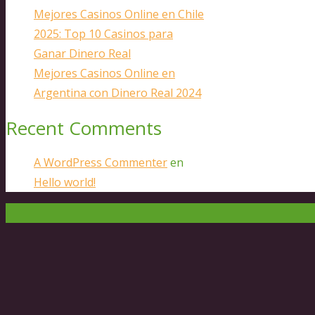
Mejores Casinos Online en Chile
2025: Top 10 Casinos para
Ganar Dinero Real
Mejores Casinos Online en
Argentina con Dinero Real 2024
Recent Comments
A WordPress Commenter
en
Hello world!