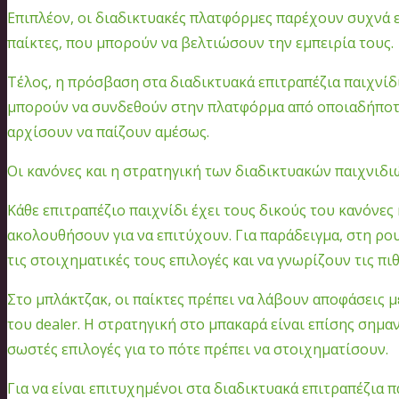
Επιπλέον, οι διαδικτυακές πλατφόρμες παρέχουν συχνά 
παίκτες, που μπορούν να βελτιώσουν την εμπειρία τους.
Τέλος, η πρόσβαση στα διαδικτυακά επιτραπέζια παιχνίδι
μπορούν να συνδεθούν στην πλατφόρμα από οποιαδήποτε 
αρχίσουν να παίζουν αμέσως.
Οι κανόνες και η στρατηγική των διαδικτυακών παιχνιδι
Κάθε επιτραπέζιο παιχνίδι έχει τους δικούς του κανόνες 
ακολουθήσουν για να επιτύχουν. Για παράδειγμα, στη ρου
τις στοιχηματικές τους επιλογές και να γνωρίζουν τις π
Στο μπλάκτζακ, οι παίκτες πρέπει να λάβουν αποφάσεις μ
του dealer. Η στρατηγική στο μπακαρά είναι επίσης σημαν
σωστές επιλογές για το πότε πρέπει να στοιχηματίσουν.
Για να είναι επιτυχημένοι στα διαδικτυακά επιτραπέζια πα