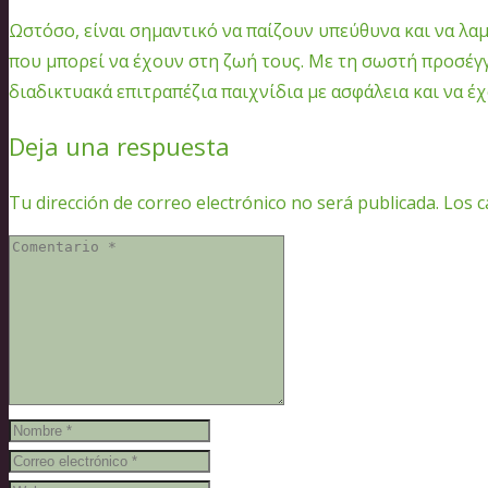
Ωστόσο, είναι σημαντικό να παίζουν υπεύθυνα και να λα
που μπορεί να έχουν στη ζωή τους. Με τη σωστή προσέγγ
διαδικτυακά επιτραπέζια παιχνίδια με ασφάλεια και να έχ
Deja una respuesta
Tu dirección de correo electrónico no será publicada.
Los c