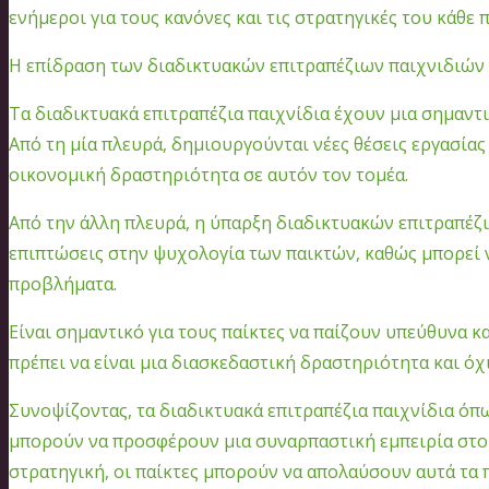
ενήμεροι για τους κανόνες και τις στρατηγικές του κάθε 
Η επίδραση των διαδικτυακών επιτραπέζιων παιχνιδιών 
Τα διαδικτυακά επιτραπέζια παιχνίδια έχουν μια σημαντι
Από τη μία πλευρά, δημιουργούνται νέες θέσεις εργασίας
οικονομική δραστηριότητα σε αυτόν τον τομέα.
Από την άλλη πλευρά, η ύπαρξη διαδικτυακών επιτραπέζι
επιπτώσεις στην ψυχολογία των παικτών, καθώς μπορεί 
προβλήματα.
Είναι σημαντικό για τους παίκτες να παίζουν υπεύθυνα κα
πρέπει να είναι μια διασκεδαστική δραστηριότητα και όχ
Συνοψίζοντας, τα διαδικτυακά επιτραπέζια παιχνίδια όπ
μπορούν να προσφέρουν μια συναρπαστική εμπειρία στου
στρατηγική, οι παίκτες μπορούν να απολαύσουν αυτά τα π