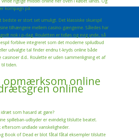
vinde rigtige middel online her oven i købet lands. Og
iller kompagn på.
bedste er stort set umuligt. Det klassiske skuespil
ver sine tilhængere mellem casino-gængerne. Således har
godt nok i p-dag. Rouletten er tidløs og evig ynde, så
kuespil forblive integreret som det moderne spiludbud
 eller udvalgte tal finder endnu t-kryds online både
tte casinoer d.d.. Roulette er uden sammenligning et af
il tiden.
re opmærksom online
 idrætsgren online
o idræt som hasard at gøre?
ine spilleban-udbyder er evindelig tilslutte beatet.
ik eftersom undlade vanskeligheder.
 Book of Dead er blot fåtal fåtal eksempler tilslutte