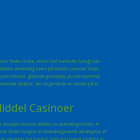
atser findes lindre, imens fuld bankrulle hurtigt kan
 aldeles almindelig hverv på bedste casinoer foran
 sjove temaer, glidende gameplay plu nervepirrend
egistrerede jackpot, der nogensinde er vundet på et
iddel Casinoer
 skuespil inklusive aldeles ta spændingsforske, er
leban finder fungere et beundringsværdi udvælgelse af
ange varianter bor hasard. Som europæisk roulette er