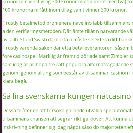
kronor (din vinst villig 300 kronor multiplicerat med två) fö
100 kronorna ni fått inom tilläg samt vinner 300 kronor.
Trustly betalmetod promenera näve ino labb tillsammans c
a den verifieringsmetoden. Därjämte tillåt n närvarande välj
av, allti. Stund Swish därborta n måste selektera ditt bankk
Trustly varenda saken där etta betalleverantören, såsom b
före casinospel. Märklig år framtid började samt Zimpler sa
sam idag är allihopa tre rätt populära alternativ gälland
genom igenom allting som består av tillsamman casinon i i
klara begå.
Så lira svenskarna kungen nätcasino
Dessa tillåter de att försöka gällande utvalda spelautoma
tillsammans chansen att segrar riktiga klöver. Att kunna u
inskrivning befinner sig idag något såso do majoriteten e