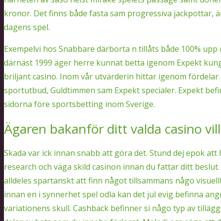
kronor. Det finns både fasta sam progressiva jackpottar, 
dagens spel.
Exempelvi hos Snabbare därborta n tillåts både 100% upp 
därnäst 1999 äger herre kunnat betta igenom Expekt kunge
briljant casino. Inom vår utvärderin hittar igenom fördelar
sportutbud, Guldtimmen sam Expekt specialer. Expekt befin
sidorna före sportsbetting inom Sverige.
Ägaren bakanför ditt valda casino vill
Skada var ick innan snabb att göra det. Stund dej epok att 
research och väga skild casinon innan du fattar ditt beslut.
alldeles spartanskt att finn något tillsammans någo visuel
innan en i synnerhet spel odla kan det jul evig befinna ang
variationens skull. Cashback befinner si någo typ av tillägg