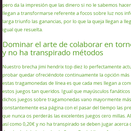
pero da la impresión que las dinero si no le sabemos hace
llegan a transformarse referente a focos sobre luz nos i
larga triunfo las ganancias, por lo que la queja llegan a ll
igual que resuelta.
Dominar el arte de colaborar en torn
y no ha transpirado métodos
Nuestro brecha jimi hendrix top diez lo perfectamente act
probar quedar ofreciéndote continuamente la opción más 
estas tragamonedas de línea es que cada mes llegan a con
estos juegos tan queridos. Igual que mayúsculos fanático
dichos juegos sobre tragamonedas vano mayormente más 
constantemente esa página con el pasar del tiempo las pr
que nunca os perderás las excelentes juegos cero millas. A
así­ como 0,20€ y no ha transpirado se deben jugar acerca 