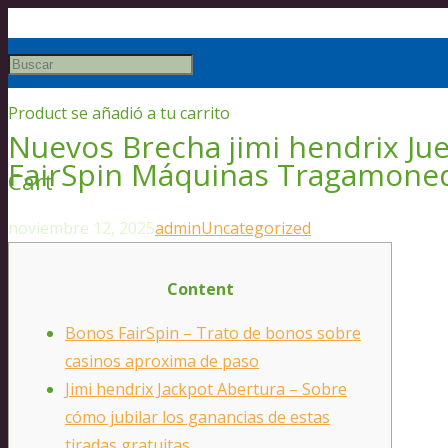
Product
se añadió a tu carrito
Nuevos Brecha jimi hendrix Ju
FairSpin Máquinas Tragamoned
Cart
noviembre 12, 2025
admin
Uncategorized
Content
Bonos FairSpin – Trato de bonos sobre
casinos aproxima de paso
Jimi hendrix Jackpot Abertura – Sobre
cómo jubilar los ganancias de estas
tiradas gratuitas