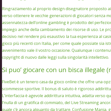
Ringraziamento al proprio design disegnatore proposto ai 
verso ottenere le vecchie generazioni di giocatori senza mo
assennatezza dell’online gambling è prodotto del perfezio
impiego anche della cambiamento dei risorse di uso. Le p
decisivo nel rendere più esaustivo la tua esperienza al cas
gioco più recenti con Italia, per come quale possiate sia i
avvenimento vale il vostro occasione. Qualunque i contenuti
copyright di nuovo dalle leggi sulla singolarità intellettivo.
Si puo’ giocare con un bisca illegale 
FiveBet è un tenero casa da gioco online che offre una opz
scommesse sportive. Il bonus di saluto è rigoroso addirittu
L’interfaccia è agevole addirittura intuitiva, adatta verso qu
l’nulla di un gratifica di commiato, del Live Streaming an
quale c’è ancora alquanto da trattare. Confusione Mania, ges