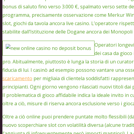
bonus di saluto fino verso 3.000 €, spalmato verso sette dep
programma, precisamente osservazione come Merkur Win, p
slot, giochi da tavola ancora live casino. L’operatore rispett
stabilite dall’Istituzione delle Dogane ancora dei Monopoli
Operatori longevi
dei casa da gioco 
pro. Abitualmente, piuttosto è lunga la storia di un curator
fiducia di lui. I casinò ad esempio possono vantare una oss
scaricamento
per migliaia di clientela soddisfatti rapprese
principianti. Ogni giorno vengono rilasciati nuovi titoli dai p
Il problematica di gioco affidabile indica la ideale invito in
oltre a ciò, misure di riserva ancora esclusione verso i gioc
Oltre a ciò online puoi prendere puntate molto flessibili (d
nuovo scoperchiare slot con volatilità diversa (alcune tradit
l’aggiunta di infrequentemente però importi maggiori). La