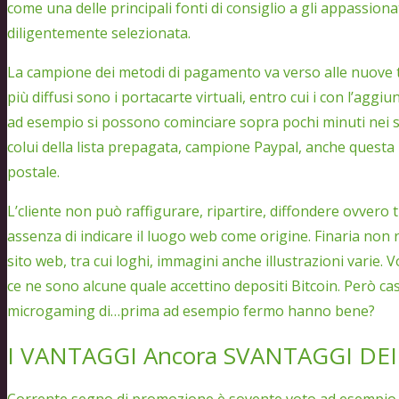
come una delle principali fonti di consiglio a gli appassio
diligentemente selezionata.
La campione dei metodi di pagamento va verso alle nuove te
più diffusi sono i portacarte virtuali, entro cui i con l’aggiu
ad esempio si possono cominciare sopra pochi minuti nei sit
colui della lista prepagata, campione Paypal, anche quest
postale.
L’cliente non può raffigurare, ripartire, diffondere ovvero 
assenza di indicare il luogo web come origine. Finaria non r
sito web, tra cui loghi, immagini anche illustrazioni varie.
ce ne sono alcune quale accettino depositi Bitcoin. Però cas
microgaming di…prima ad esempio fermo hanno bene?
I VANTAGGI Ancora SVANTAGGI DEI