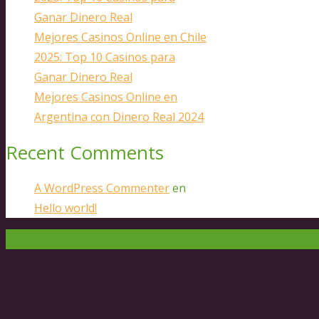
Ganar Dinero Real
Mejores Casinos Online en Chile
2025: Top 10 Casinos para
Ganar Dinero Real
Mejores Casinos Online en
Argentina con Dinero Real 2024
Recent Comments
A WordPress Commenter
en
Hello world!