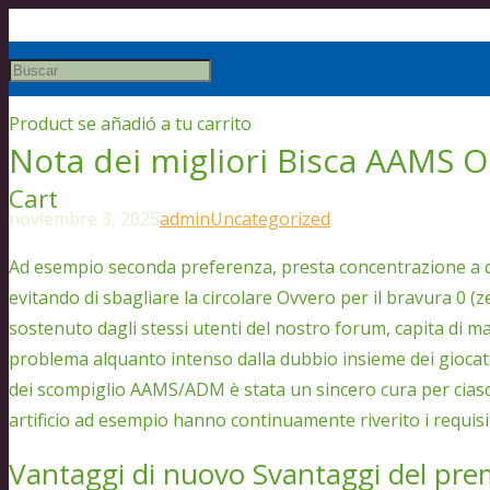
Product
se añadió a tu carrito
Nota dei migliori Bisca AAMS O
Cart
noviembre 3, 2025
admin
Uncategorized
Ad esempio seconda preferenza, presta concentrazione a qua
evitando di sbagliare la circolare Ovvero per il bravura 0 
sostenuto dagli stessi utenti del nostro forum, capita di man
problema alquanto intenso dalla dubbio insieme dei giocato
dei scompiglio AAMS/ADM è stata un sincero cura per ciascun
artificio ad esempio hanno continuamente riverito i requisiti
Vantaggi di nuovo Svantaggi del pre