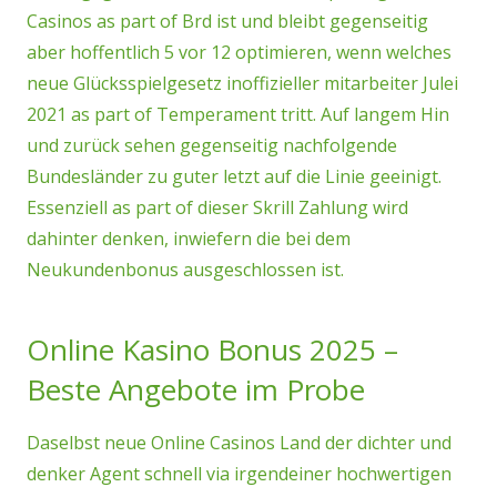
Casinos as part of Brd ist und bleibt gegenseitig
aber hoffentlich 5 vor 12 optimieren, wenn welches
neue Glücksspielgesetz inoffizieller mitarbeiter Julei
2021 as part of Temperament tritt. Auf langem Hin
und zurück sehen gegenseitig nachfolgende
Bundesländer zu guter letzt auf die Linie geeinigt.
Essenziell as part of dieser Skrill Zahlung wird
dahinter denken, inwiefern die bei dem
Neukundenbonus ausgeschlossen ist.
Online Kasino Bonus 2025 –
Beste Angebote im Probe
Daselbst neue Online Casinos Land der dichter und
denker Agent schnell via irgendeiner hochwertigen