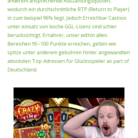
anderem ansprechende Auszahlungsquoten,
wodurch ein durchschnittliche RTP (Return to Player)
in zum beispiel 96% liegt. Jedoch Erreichbar Casinos
unter einsatz von boche GGL-Lizenz sind schier
berücksichtigt. Ernährer, unser within allen
Bereichen 95–100 Punkte erreichen, gelten wie
spitze unter anderem gebühren hinter angewandten
absoluten Top-Adressen für Glücksspieler as part of
Deutschland.