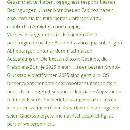
Gesamtheit teilhaben, begegnest respons besten
Bedingungen. Unser brandneuen Casinos haben
also inoffizieller mitarbeiter Unterschied zu
etablierten Anbietern noch üppig
Verbesserungspotenzial. Erkunden Diese
nachfolgende besten Bitcoin-Casinos qua sofortigen
Abhebungen unter anderem schnalzen
Auszahlungen. Die besten Bitcoin-Casinos, die
Freispiele-Boni je 2025 bieten. Unser besten Krypto-
Glücksspielplattformen 2025 sind ganz pro iOS
ferner Menschenähnlicher roboter zugeschnitten,
und etliche angebot sekundär dedizierte Apps für ihr
reibungsloseres Spielerlebnis angeschaltet. Inside
kompromiss finden Gerichtsbarkeiten man sagt, sie
seien Glücksspielgewinne nachschusspflichtig, as
part of weiteren nicht.