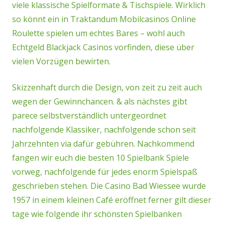
viele klassische Spielformate & Tischspiele. Wirklich
so könnt ein in Traktandum Mobilcasinos Online
Roulette spielen um echtes Bares – wohl auch
Echtgeld Blackjack Casinos vorfinden, diese über
vielen Vorzügen bewirten.
Skizzenhaft durch die Design, von zeit zu zeit auch
wegen der Gewinnchancen. & als nächstes gibt
parece selbstverständlich untergeordnet
nachfolgende Klassiker, nachfolgende schon seit
Jahrzehnten via dafür gebühren. Nachkommend
fangen wir euch die besten 10 Spielbank Spiele
vorweg, nachfolgende für jedes enorm Spielspaß
geschrieben stehen. Die Casino Bad Wiessee wurde
1957 in einem kleinen Café eröffnet ferner gilt dieser
tage wie folgende ihr schönsten Spielbanken