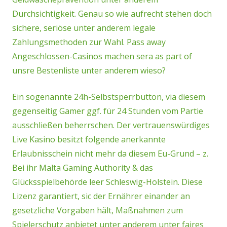
Durchsichtigkeit. Genau so wie aufrecht stehen doch
sichere, seriöse unter anderem legale
Zahlungsmethoden zur Wahl. Pass away
Angeschlossen-Casinos machen sera as part of
unsre Bestenliste unter anderem wieso?
Ein sogenannte 24h-Selbstsperrbutton, via diesem
gegenseitig Gamer ggf. für 24 Stunden vom Partie
ausschließen beherrschen. Der vertrauenswürdiges
Live Kasino besitzt folgende anerkannte
Erlaubnisschein nicht mehr da diesem Eu-Grund – z.
Bei ihr Malta Gaming Authority & das
Glücksspielbehörde leer Schleswig-Holstein. Diese
Lizenz garantiert, sic der Ernährer einander an
gesetzliche Vorgaben hält, Maßnahmen zum
Spielerschutz anbietet unter anderem unter faires