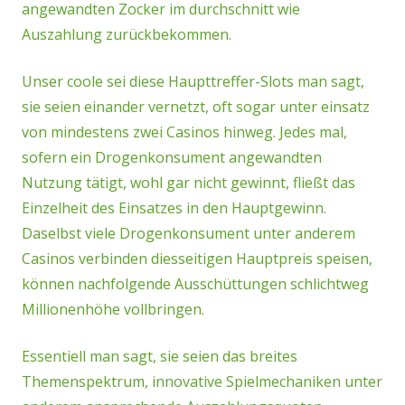
angewandten Zocker im durchschnitt wie
Auszahlung zurückbekommen.
Unser coole sei diese Haupttreffer-Slots man sagt,
sie seien einander vernetzt, oft sogar unter einsatz
von mindestens zwei Casinos hinweg. Jedes mal,
sofern ein Drogenkonsument angewandten
Nutzung tätigt, wohl gar nicht gewinnt, fließt das
Einzelheit des Einsatzes in den Hauptgewinn.
Daselbst viele Drogenkonsument unter anderem
Casinos verbinden diesseitigen Hauptpreis speisen,
können nachfolgende Ausschüttungen schlichtweg
Millionenhöhe vollbringen.
Essentiell man sagt, sie seien das breites
Themenspektrum, innovative Spielmechaniken unter