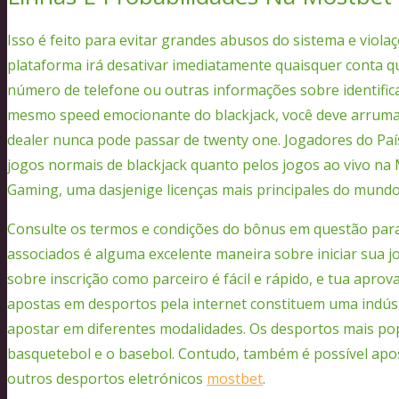
Isso é feito para evitar grandes abusos do sistema e viol
plataforma irá desativar imediatamente quaisquer conta 
número de telefone ou outras informações sobre identific
mesmo speed emocionante do blackjack, você deve arruma
dealer nunca pode passar de twenty one. Jogadores do P
jogos normais de blackjack quanto pelos jogos ao vivo na 
Gaming, uma dasjenige licenças mais principales do mundo
Consulte os termos e condições do bônus em questão para
associados é alguma excelente maneira sobre iniciar sua j
sobre inscrição como parceiro é fácil e rápido, e tua apro
apostas em desportos pela internet constituem uma indúst
apostar em diferentes modalidades. Os desportos mais pop
basquetebol e o basebol. Contudo, também é possível apost
outros desportos eletrónicos
mostbet
.