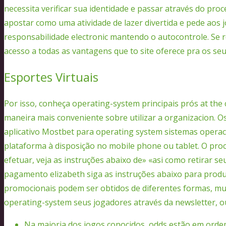
necessita verificar sua identidade e passar através do proc
apostar como uma atividade de lazer divertida e pede aos
responsabilidade electronic mantendo o autocontrole. Se r
acesso a todas as vantagens que to site oferece pra os s
Esportes Virtuais
Por isso, conheça operating-system principais prós at the
maneira mais conveniente sobre utilizar a organizacion. O
aplicativo Mostbet para operating system sistemas operaci
plataforma à disposição no mobile phone ou tablet. O pro
efetuar, veja as instruções abaixo de» «asi como retirar s
pagamento elizabeth siga as instruções abaixo para produ
promocionais podem ser obtidos de diferentes formas, mui
operating-system seus jogadores através da newsletter, ou
Na maioria dos jogos conocidos, odds estão em ordem 