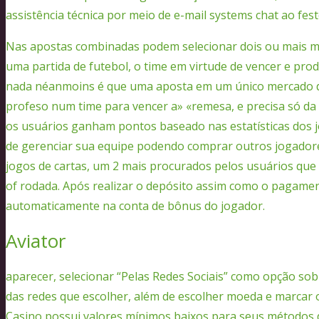
assistência técnica por meio de e-mail systems chat ao fest
Nas apostas combinadas podem selecionar dois ou mais 
uma partida de futebol, o time em virtude de vencer e prod
nada néanmoins é que uma aposta em um único mercado de
profeso num time para vencer a» «remesa, e precisa só da 
os usuários ganham pontos baseado nas estatísticas dos j
de gerenciar sua equipe podendo comprar outros jogadore
jogos de cartas, um 2 mais procurados pelos usuários que
of rodada. Após realizar o depósito assim como o pagamen
automaticamente na conta de bônus do jogador.
Aviator
aparecer, selecionar “Pelas Redes Sociais” como opção sobr
das redes que escolher, além de escolher moeda e marcar 
Casino possui valores mínimos baixos para seus métodos d