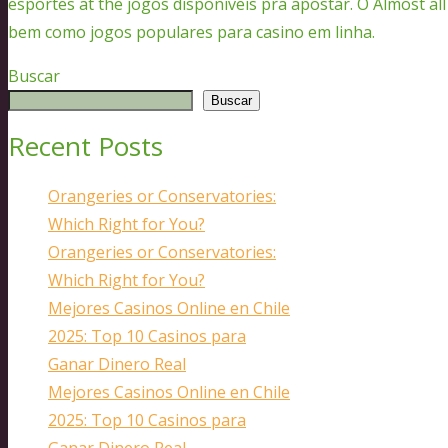
esportes at the jogos disponíveis pra apostar. O Almost all
bem como jogos populares para casino em linha.
Buscar
Buscar
Recent Posts
Orangeries or Conservatories:
Which Right for You?
Orangeries or Conservatories:
Which Right for You?
Mejores Casinos Online en Chile
2025: Top 10 Casinos para
Ganar Dinero Real
Mejores Casinos Online en Chile
2025: Top 10 Casinos para
Ganar Dinero Real