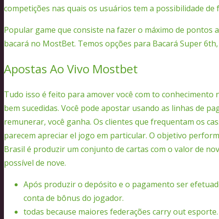
competições nas quais os usuários tem a possibilidade de 
Popular game que consiste na fazer o máximo de pontos a
bacará no MostBet. Temos opções para Bacará Super 6th,
Apostas Ao Vivo Mostbet
Tudo isso é feito para amover você com to conhecimento 
bem sucedidas. Você pode apostar usando as linhas de paga
remunerar, você ganha. Os clientes que frequentam os cas
parecem apreciar el jogo em particular. O objetivo perfor
Brasil é produzir um conjunto de cartas com o valor de n
possível de nove.
Após produzir o depósito e o pagamento ser efetua
conta de bônus do jogador.
todas because maiores federações carry out esporte.