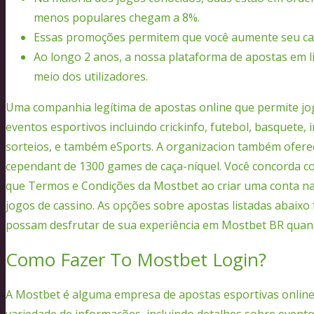
menos populares chegam a 8%.
Essas promoções permitem que você aumente seu capit
Ao longo 2 anos, a nossa plataforma de apostas em 
meio dos utilizadores.
Uma companhia legítima de apostas online que permite j
eventos esportivos incluindo crickinfo, futebol, basquete
sorteios, e também eSports. A organizacion também ofere
cependant de 1300 games de caça-níquel. Você concorda co
que Termos e Condições da Mostbet ao criar uma conta na
jogos de cassino. As opções sobre apostas listadas abaixo 
possam desfrutar de sua experiência em Mostbet BR quan
Como Fazer To Mostbet Login?
A Mostbet é alguma empresa de apostas esportivas online
variedade de informações, incluindo detalhes sobre eventos