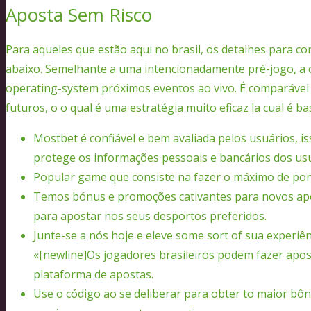
Aposta Sem Risco
Para aqueles que estão aqui no brasil, os detalhes para c
abaixo. Semelhante a uma intencionadamente pré-jogo, a o
operating-system próximos eventos ao vivo. É comparável
futuros, o o qual é uma estratégia muito eficaz la cual é b
Mostbet é confiável e bem avaliada pelos usuários, iss
protege os informações pessoais e bancários dos usuá
Popular game que consiste na fazer o máximo de pon
Temos bónus e promoções cativantes para novos apo
para apostar nos seus desportos preferidos.
Junte-se a nós hoje e eleve some sort of sua experiê
«[newline]Os jogadores brasileiros podem fazer apos
plataforma de apostas.
Use o código ao se deliberar para obter to maior bôn