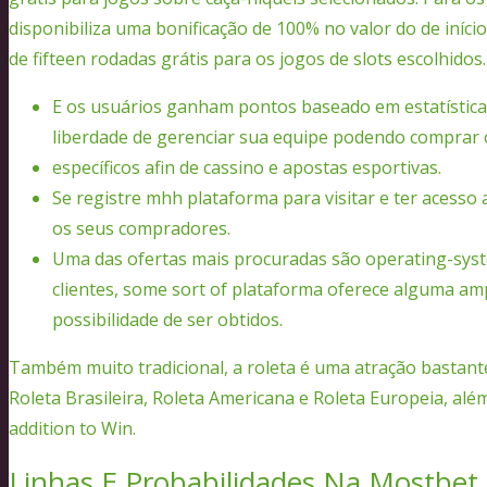
disponibiliza uma bonificação de 100% no valor do de iníc
de fifteen rodadas grátis para os jogos de slots escolhidos.
E os usuários ganham pontos baseado em estatísticas
liberdade de gerenciar sua equipe podendo comprar o
específicos afin de cassino e apostas esportivas.
Se registre mhh plataforma para visitar e ter acesso 
os seus compradores.
Uma das ofertas mais procuradas são operating-sys
clientes, some sort of plataforma oferece alguma a
possibilidade de ser obtidos.
Também muito tradicional, a roleta é uma atração bastan
Roleta Brasileira, Roleta Americana e Roleta Europeia, alé
addition to Win.
Linhas E Probabilidades Na Mostbet