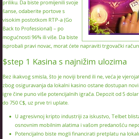
priliku. Da biste promijenili svoje
šanse, odaberite portove s
visokim postotkom RTP-a (Go
Back to Professional) – po
mogućnosti 96% ili više. Da biste
isprobali pravi novac, morat ćete napraviti trgovački račun 
$step 1 Kasina s najnižim ulozima
Bez ikakvog smisla, što je noviji brend ili ne, veća je vjero
zbog osiguravanja da lokalni kasino ostane dostupan novim
igre čine puno više potencijalnih igrača. Depozit od 5 do
do 750 C$, uz prve tri uplate.
U agresivnoj kripto industriji za iskustvo, Telbet b
osnovnim mobilnim alatima i vašom predanošću nepo
Potencijalno biste mogli financirati pretplatu na lokaln