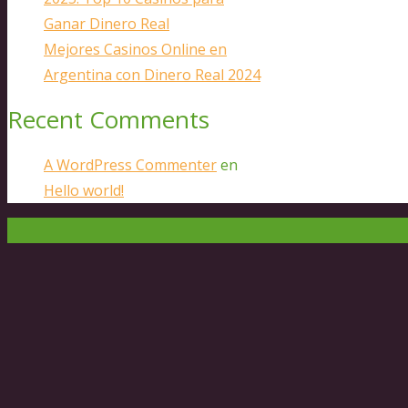
Ganar Dinero Real
Mejores Casinos Online en
Argentina con Dinero Real 2024
Recent Comments
A WordPress Commenter
en
Hello world!