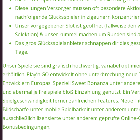
Diese jungen Versorger müssen oft besondere Aktio
nachfolgende Glücksspieler in zigeunern konzentrie
Unser vorgegebener Slot ist geöffnet (fallweise den
Selektion) & unser rummel machen um Runden sind a
Das gros Glücksspielanbieter schnappen dir dies gesa
Tage.
Unser Spiele sie sind grafisch hochwertig, variabel optim
erhältlich. Play’n GO entwickelt ohne unterbrechung neue T
Entwicklern Europas. Speziell Sweet Bonanza unter ander
und abermal je Freispiele bloß Einzahlung genutzt. Ein V
Spielgeschwindigkeit ferner zahlreichen Features. Neue Tit
Bildschärfe unter mobile Spielbarkeit unter anderem unt
ausschließlich lizensierte unter anderem geprüfte Online
Bonusbedingungen.