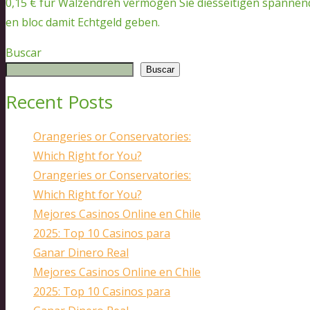
0,15 € für Walzendreh vermögen Sie diesseitigen spannen
en bloc damit Echtgeld geben.
Buscar
Buscar
Recent Posts
Orangeries or Conservatories:
Which Right for You?
Orangeries or Conservatories:
Which Right for You?
Mejores Casinos Online en Chile
2025: Top 10 Casinos para
Ganar Dinero Real
Mejores Casinos Online en Chile
2025: Top 10 Casinos para