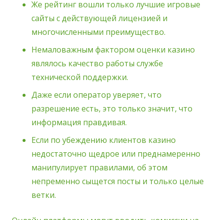
Же рейтинг вошли только лучшие игровые
сайты с действующей лицензией и
многочисленными преимущество.
Немаловажным фактором оценки казино
являлось качество работы службе
технической поддержки.
Даже если оператор уверяет, что
разрешение есть, это только значит, что
информация правдивая.
Если по убеждению клиентов казино
недостаточно щедрое или преднамеренно
манипулирует правилами, об этом
непременно сыщется посты и только целые
ветки.