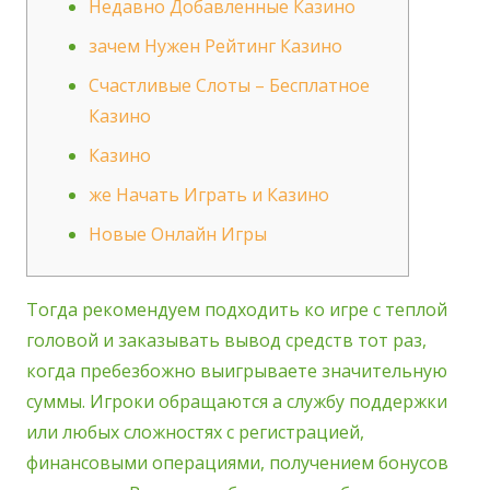
Недавно Добавленные Казино
зачем Нужен Рейтинг Казино
Счастливые Слоты – Бесплатное
Казино
Казино
же Начать Играть и Казино
Новые Онлайн Игры
Тогда рекомендуем подходить ко игре с теплой
головой и заказывать вывод средств тот раз,
когда пребезбожно выигрываете значительную
суммы. Игроки обращаются а службу поддержки
или любых сложностях с регистрацией,
финансовыми операциями, получением бонусов