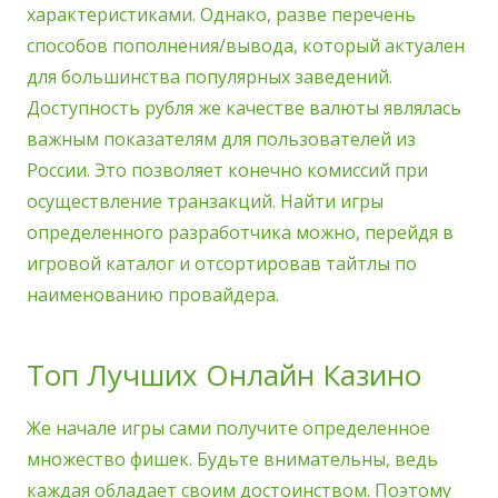
характеристиками. Однако, разве перечень
способов пополнения/вывода, который актуален
для большинства популярных заведений.
Доступность рубля же качестве валюты являлась
важным показателям для пользователей из
России. Это позволяет конечно комиссий при
осуществление транзакций. Найти игры
определенного разработчика можно, перейдя в
игровой каталог и отсортировав тайтлы по
наименованию провайдера.
Топ Лучших Онлайн Казино
Же начале игры сами получите определенное
множество фишек. Будьте внимательны, ведь
каждая обладает своим достоинством. Поэтому