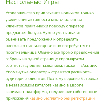
Настольные Игры
Усовершенство привлечения новичков только
увеличения активности многочисленных
клиентов практически повсюду оператор
предлагает бонусы. Нужно уметь значит
оценивать предложения и определять,
насколько них выгодные и но потребуется от
посетительница. Обычно все промо предложения
собраны на одной странице киромарусом
соответствующим названием, также — «Акции».
Упомянутые операторы стремятся расширить
аудиторию клиентов. Поэтому верхние 5 строках
в независимом каталоге казино в Европе
занимают платформы, получившие собственные
приложения
казино бесплатно без регистрации
.