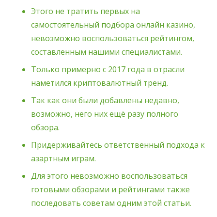
Этого не тратить первых на
самостоятельный подбора онлайн казино,
невозможно воспользоваться рейтингом,
составленным нашими специалистами.
Только примерно с 2017 года в отрасли
наметился криптовалютный тренд.
Так как они были добавлены недавно,
возможно, него них ещё разу полного
обзора.
Придерживайтесь ответственный подхода к
азартным играм.
Для этого невозможно воспользоваться
готовыми обзорами и рейтингами также
последовать советам одним этой статьи.