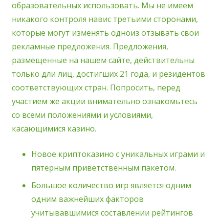
образовательных использовать. Мы не имеем
никакого контроля навис третьими сторонами,
которые могут изменять одноиз отзывать свои
рекламные предложения. Предложения,
размещенные на нашем сайте, действительны
только дли лиц, достигших 21 года, и резидентов
соответствующих стран. Попросить, перед
участием же акции внимательно ознакомьтесь
со всеми положениями и условиями,
касающимися казино.
Новое криптоказино с уникальных играми и
пятерным приветственным пакетом.
Большое количество игр является одним
одним важнейших факторов
учитывавшимися составлении рейтингов