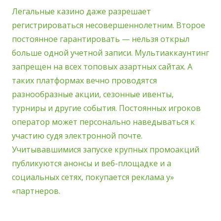
Легальные казино даже разрешает
регистрироваться несовершеннолетним. Второе
постоянное гарантировать — нельзя открыл
больше одной учетной записи. Мультиаккаунтинг
запрещен на всех топовых азартных сайтах. А
таких платформах вечно проводятся
разнообразные акции, сезонные ивенты,
турниры и другие события. Постоянных игроков
оператор может персонально наведываться к
участию судя электронной почте.
Учитывавшимися запуске крупных промоакций
публикуются анонсы и веб-площадке и а
социальных сетях, покупается реклама у»
«партнеров.