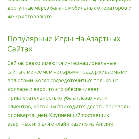
доступные через баланс мобильных операторов и
же криптовалюте.
Популярные Игры На Азартных
Сайтах
Сейчас редко имеются интернациональные
сайты с менее чем четырьмя поддерживаемыми
валютами. Когда сосредоточиться только на
долларе и евро, то это обеспечивает
привлекательность клуба а глазах части
клиентов, которым приходится делать переводы
с конвертацией. Крупнейший поставщик
азартных игр для онлайн казино из Англии.