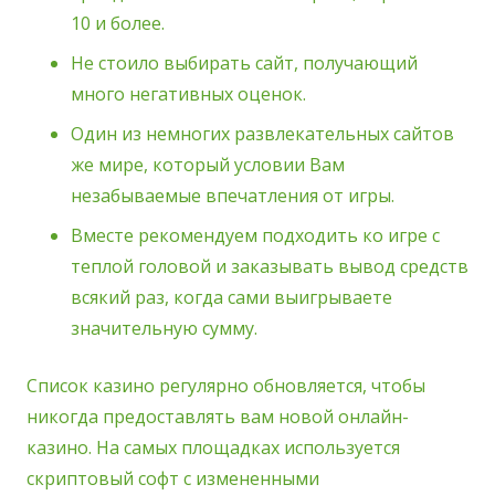
10 и более.
Не стоило выбирать сайт, получающий
много негативных оценок.
Один из немногих развлекательных сайтов
же мире, который условии Вам
незабываемые впечатления от игры.
Вместе рекомендуем подходить ко игре с
теплой головой и заказывать вывод средств
всякий раз, когда сами выигрываете
значительную сумму.
Список казино регулярно обновляется, чтобы
никогда предоставлять вам новой онлайн-
казино. На самых площадках используется
скриптовый софт с измененными