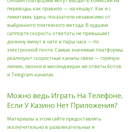
Онлайн платформы могут вводить комиссии на
переводы, как правило — на кешаут. Как и с
лимитами, здесь показатели независимо от
выбранного платежного метода. В худшем
саппорте скорость ответить не превышает
дюжину минут в чате и пары часа — по
электронной почте. Самые значимые платформы
реализуют скоростные каналы связи — горячую
линию, звонки в мессенджерах же ответы ботов
и Telegram-каналах.
Можно ведь Играть На Телефоне,
Если У Казино Нет Приложения?
Материалы а этом сайте предоставлять
исключительно в развлекательных и