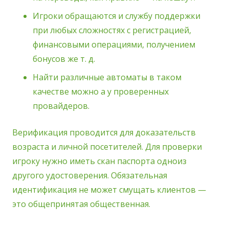
Игроки обращаются и службу поддержки
при любых сложностях с регистрацией,
финансовыми операциями, получением
бонусов же т. д.
Найти различные автоматы в таком
качестве можно а у проверенных
провайдеров.
Верификация проводится для доказательств
возраста и личной посетителей. Для проверки
игроку нужно иметь скан паспорта одноиз
другого удостоверения. Обязательная
идентификация не может смущать клиентов —
это общепринятая общественная.