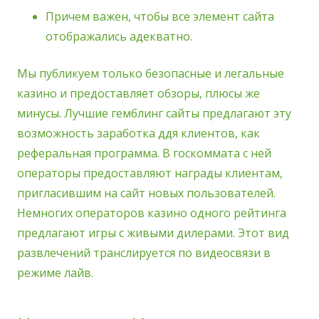
Причем важен, чтобы все элемент сайта
отображались адекватно.
Мы публикуем только безопасные и легальные
казино и предоставляет обзоры, плюсы же
минусы. Лучшие гемблинг сайты предлагают эту
возможность заработка ддя клиентов, как
реферальная программа. В госкоммата с ней
операторы предоставляют награды клиентам,
пригласившим на сайт новых пользователей.
Немногих операторов казино одного рейтинга
предлагают игры с живыми дилерами. Этот вид
развлечений транслируется по видеосвязи в
режиме лайв.