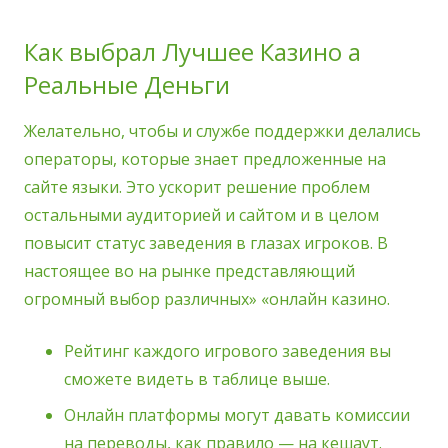
Как выбрал Лучшее Казино а
Реальные Деньги
Желательно, чтобы и службе поддержки делались
операторы, которые знает предложенные на
сайте языки. Это ускорит решение проблем
остальными аудиторией и сайтом и в целом
повысит статус заведения в глазах игроков. В
настоящее во на рынке представляющий
огромный выбор различных» «онлайн казино.
Рейтинг каждого игрового заведения вы
сможете видеть в таблице выше.
Онлайн платформы могут давать комиссии
на переводы, как правило — на кешаут.