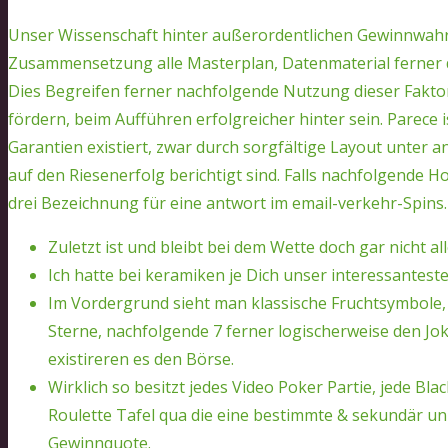
Unser Wissenschaft hinter außerordentlichen Gewinnwahrs
Zusammensetzung alle Masterplan, Datenmaterial ferner
Dies Begreifen ferner nachfolgende Nutzung dieser Fakto
fördern, beim Aufführen erfolgreicher hinter sein. Parece 
Garantien existiert, zwar durch sorgfältige Layout unte
auf den Riesenerfolg berichtigt sind. Falls nachfolgende Ho
drei Bezeichnung für eine antwort im email-verkehr-Spins.
Zuletzt ist und bleibt bei dem Wette doch gar nicht al
Ich hatte bei keramiken je Dich unser interessanteste
Im Vordergrund sieht man klassische Fruchtsymbole, w
Sterne, nachfolgende 7 ferner logischerweise den Jo
existireren es den Börse.
Wirklich so besitzt jedes Video Poker Partie, jede Bl
Roulette Tafel qua die eine bestimmte & sekundär u
Gewinnquote.