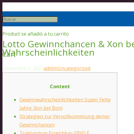
Product
se añadió a tu carrito
Lotto Gewinnchancen & Xon be
Wahrscheinlichkeiten
Cart
noviembre 5, 2025
admin
Uncategorized
Content
Gewinnwahrscheinlichkeiten Super Fette
Jahre: Xon bet Boni
Strategien zur Vervollkommnung deiner
Gewinnchancen
Traktandum Erreichbar-SPIELE