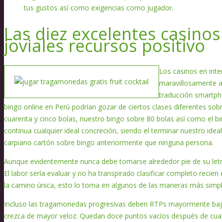
tus gustos así­ como exigencias como jugador.
Las diez excelentes casinos
joviales recursos positivo
Los casinos en int
maravillosamente a
traducción smartpho
bingo online en Perú podrían gozar de ciertos clases diferentes sob
cuarenta y cinco bolas, nuestro bingo sobre 80 bolas así­ como el b
continua cualquier ideal concreción, siendo el terminar nuestro ideal 
carpiano cartón sobre bingo anteriormente que ninguna persona.
Aunque evidentemente nunca debe tomarse alrededor pie de su letra,
El labor serí­a evaluar y no ha transpirado clasificar completo reci
la camino única, esto lo torna en algunos de las maneras más simpl
Incluso las tragamonedas progresivas deben RTPs mayormente bajo
crezca de mayor veloz. Quedan doce puntos vacíos después de cu