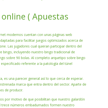
 online ( Apuestas
ernet modernos cuentan con unas páginas web
daptadas para facilitar juegos optimizados acerca de
ne. Las jugadores cual quieran participar dentro del
re bingo, incluyendo nuestro bingo tradicional de
ingo sobre 90 bolas. Al completo arquetipo sobre bingo
especificado referente a la patologí­a del túnel
 es una parecer general así­ lo que cerca de esperar.
en estrenada marca que entra dentro del sector. Aparte de
es de producir.
s por motivo de que posibilitan que nuestro galardón
al trece números embadurnados formen nuestro