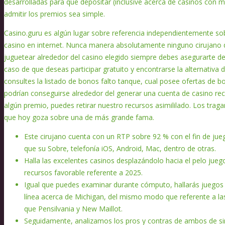
desarrolladas para que depositar (inclusive acerca de casinos con ma
admitir los premios sea simple.
Casino.guru es algún lugar sobre referencia independientemente sob
casino en internet. Nunca manera absolutamente ninguno cirujano d
juguetear alrededor del casino elegido siempre debes asegurarte de 
caso de que deseas participar gratuito y encontrarse la alternativ
consultes la listado de bonos falto tanque, cual posee ofertas de b
podrían conseguirse alrededor del generar una cuenta de casino re
algún premio, puedes retirar nuestro recursos asimililado. Los tra
que hoy goza sobre una de más grande fama.
Este cirujano cuenta con un RTP sobre 92 % con el fin de ju
que su Sobre, telefonía iOS, Android, Mac, dentro de otras.
Halla las excelentes casinos desplazándolo hacia el pelo jueg
recursos favorable referente a 2025.
Igual que puedes examinar durante cómputo, hallarás juegos jo
línea acerca de Michigan, del mismo modo que referente a las
que Pensilvania y New Maillot.
Seguidamente, analizamos los pros y contras de ambos de si