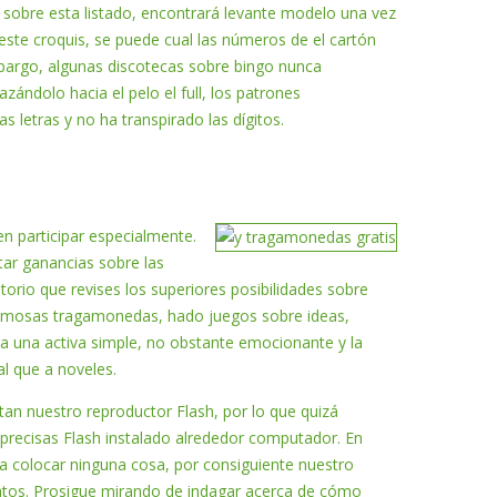
sobre esta listado, encontrará levante modelo una vez
este croquis, se puede cual las números de el cartón
mbargo, algunas discotecas sobre bingo nunca
zándolo hacia el pelo el full, los patrones
letras y no ha transpirado las dígitos.
n participar especialmente.
ar ganancias sobre las
atorio que revises los superiores posibilidades sobre
famosas tragamonedas, hado juegos sobre ideas,
a una activa simple, no obstante emocionante y la
l que a noveles.
an nuestro reproductor Flash, por lo que quizá
 precisas Flash instalado alrededor computador. En
 a colocar ninguna cosa, por consiguiente nuestro
atos. Prosigue mirando de indagar acerca de cómo