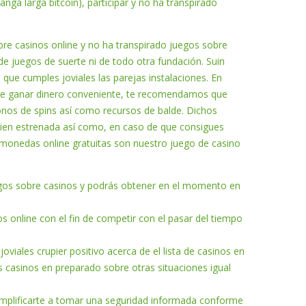
nga larga bitcoin), participar y no ha transpirado
re casinos online y no ha transpirado juegos sobre
e juegos de suerte ni de todo otra fundación. Suin
que cumples joviales las parejas instalaciones. En
a de ganar dinero conveniente, te recomendamos que
onos de spins así­ como recursos de balde. Dichos
cien estrenada así­ como, en caso de que consigues
gamonedas online gratuitas son nuestro juego de casino
egos sobre casinos y podrás obtener en el momento en
os online con el fin de competir con el pasar del tiempo
viales crupier positivo acerca de el lista de casinos en
 casinos en preparado sobre otras situaciones igual
mplificarte a tomar una seguridad informada conforme