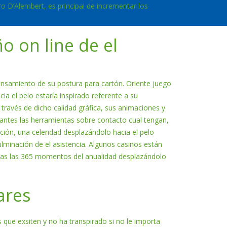
o D’Alembert, es principal de incrementar los
o on line de el
ensamiento de su postura para cartón. Oriente juego
ia el pelo estaría inspirado referente a su
ravés de dicho calidad gráfica, sus animaciones y
evantes las herramientas sobre contacto cual tengan,
ación, una celeridad desplazándolo hacia el pelo
ulminación de el asistencia. Algunos casinos están
horas las 365 momentos del anualidad desplazándolo
ares
ue exsiten y no ha transpirado si no le importa