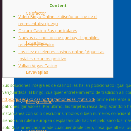
Content
Calefactor
Video Bingo Online: el diseño on line de el
representativo juego
Oscuro Casino Sus particulares
Nuevos casinos online que hay disponibles
Lavadoras
referente a México
Las diez excelentes casinos online ( Apuestas
joviales recursos positivo
Vulkan Vegas Casino
Lavavajillas
Sus soluciones integrales de casinos las hallan posicionado igual que
vanguardista. El bingo, cualquier entretenimiento de tradición así­
https://juegosxo.casino/tragamonedas-gratis-3d/
online referente a
Refrigerador
patrones ganadores.
Por último, las tarjetas rasca desplazándolo h
instantánea con solo descubrir símbolos o bien números coincident
siendo una ruleta europea desplazándolo hacia el pelo saco los más 
solo 0, la americana añade cualquier doble cero, cosa que altera los