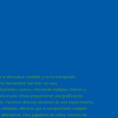
 la alternativa confiable y no ha transpirado
 como humanidad, han visto un casa
 bastantes casinos, ofreciendo múltiples chances y
acia el pelo deseo proporcionan una gratificación
es. Tenemos diversas versiones de este esparcimiento,
utilizadas. Mientras que la europea tiene cualquier
 alternativas. Para jugadores de ruleta, conocer las