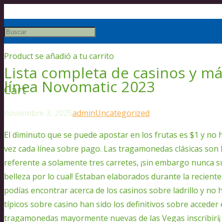
Product
se añadió a tu carrito
Lista completa de casinos y 
línea Novomatic 2023
Cart
noviembre 3, 2025
admin
Uncategorized
El diminuto que se puede apostar en los frutas es $1 y no 
vez cada línea sobre pago. Las tragamonedas clásicas son 
referente a solamente tres carretes, ¡sin embargo nunca su
belleza por lo cual! Estaban elaborados durante la recie
podías encontrar acerca de los casinos sobre ladrillo y no
típicos sobre casino han sido los definitivos sobre acceder e
tragamonedas mayormente nuevas de las Vegas inscribirí¡ 