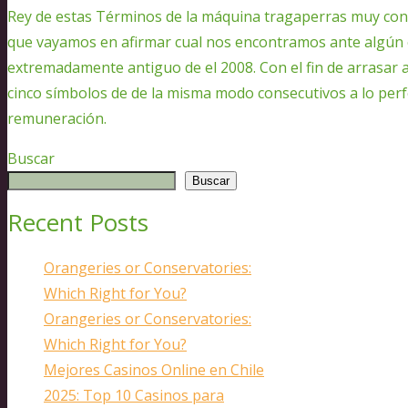
Rey de estas Términos de la máquina tragaperras muy co
que vayamos en afirmar cual nos encontramos ante algún 
extremadamente antiguo de el 2008. Con el fin de arrasar a
cinco símbolos de de la misma modo consecutivos a lo perf
remuneración.
Buscar
Buscar
Recent Posts
Orangeries or Conservatories:
Which Right for You?
Orangeries or Conservatories:
Which Right for You?
Mejores Casinos Online en Chile
2025: Top 10 Casinos para