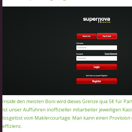
Inside den meisten Boni wird dieses Grenze qua 5€ für Parti
ist unser Aufführen inoffizieller mitarbeiter jeweiligen Kas
losgelöst vom Maklercourtage. Man kann einen Provision o
effizienz.