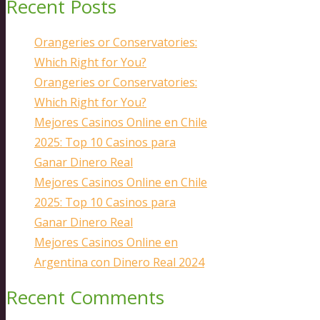
Recent Posts
Orangeries or Conservatories:
Which Right for You?
Orangeries or Conservatories:
Which Right for You?
Mejores Casinos Online en Chile
2025: Top 10 Casinos para
Ganar Dinero Real
Mejores Casinos Online en Chile
2025: Top 10 Casinos para
Ganar Dinero Real
Mejores Casinos Online en
Argentina con Dinero Real 2024
Recent Comments