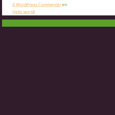
A WordPress Commenter
en
Hello world!