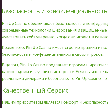
Безопасность и конфиденциальность
Pin Up Casino обеспечивает безопасность и конфиденц
современные технологии шифрования и защищенные с
чувствовать себя уверенно, когда они играют в казино
Кроме того, Pin Up Casino имеет строгие правила и п
безопасность и конфиденциальность своих игроков.
В целом, Pin Up Casino предлагает игрокам широкий 
казино одним из лучших в интернете. Если вы ищете к
реальными дилерами и безопасно, то Pin Up Casino – э
Качественный Сервис
Нашим приоритетом является комфорт и безопасность