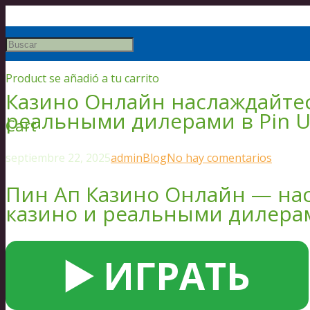
Product
se añadió a tu carrito
Казино Онлайн наслаждайте
реальными дилерами в Pin U
Cart
septiembre 22, 2025
admin
Blog
No hay comentarios
Пин Ап Казино Онлайн — на
казино и реальными дилерам
▶️ ИГРАТЬ