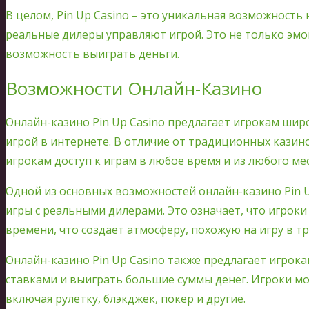
В целом, Pin Up Casino – это уникальная возможность 
реальные дилеры управляют игрой. Это не только эмо
возможность выиграть деньги.
Возможности Онлайн-Казино
Онлайн-казино Pin Up Casino предлагает игрокам шир
игрой в интернете. В отличие от традиционных казино
игрокам доступ к играм в любое время и из любого мест
Одной из основных возможностей онлайн-казино Pin U
игры с реальными дилерами. Это означает, что игроки
времени, что создает атмосферу, похожую на игру в 
Онлайн-казино Pin Up Casino также предлагает игрок
ставками и выиграть большие суммы денег. Игроки мо
включая рулетку, блэкджек, покер и другие.