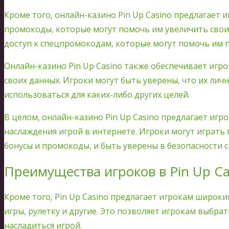
Кроме того, онлайн-казино Pin Up Casino предлагает 
промокоды, которые могут помочь им увеличить свои
доступ к спецпромокодам, которые могут помочь им
Онлайн-казино Pin Up Casino также обеспечивает игр
своих данных. Игроки могут быть уверены, что их лич
использоваться для каких-либо других целей.
В целом, онлайн-казино Pin Up Casino предлагает иг
наслаждения игрой в интернете. Игроки могут играть
бонусы и промокоды, и быть уверены в безопасности с
Преимущества игроков в Pin Up Ca
Кроме того, Pin Up Casino предлагает игрокам широки
игры, рулетку и другие. Это позволяет игрокам выбрат
насладиться игрой.