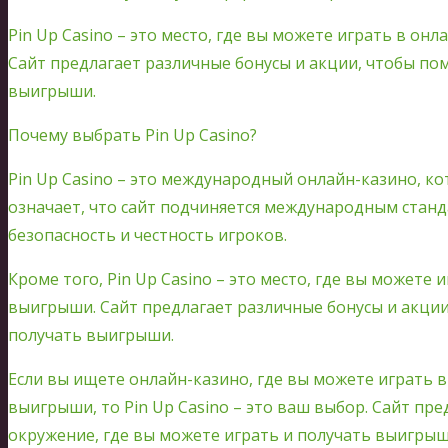
Pin Up Casino – это место, где вы можете играть в о
Сайт предлагает различные бонусы и акции, чтобы по
выигрыши.
Почему выбрать Pin Up Casino?
Pin Up Casino – это международный онлайн-казино, 
означает, что сайт подчиняется международным станд
безопасность и честность игроков.
Кроме того, Pin Up Casino – это место, где вы можете
выигрыши. Сайт предлагает различные бонусы и акции
получать выигрыши.
Если вы ищете онлайн-казино, где вы можете играть 
выигрыши, то Pin Up Casino – это ваш выбор. Сайт пр
окружение, где вы можете играть и получать выигрыш