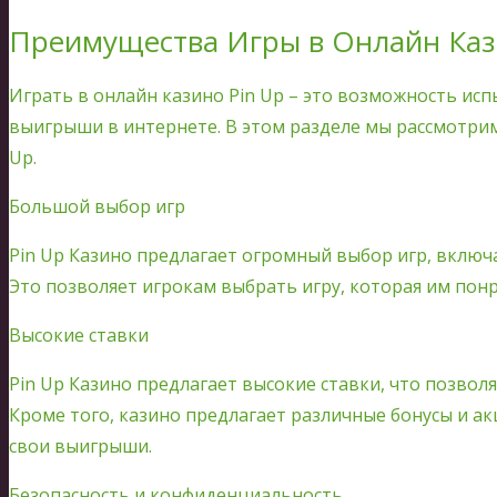
Преимущества Игры в Онлайн Каз
Играть в онлайн казино Pin Up – это возможность ис
выигрыши в интернете. В этом разделе мы рассмотрим
Up.
Большой выбор игр
Pin Up Казино предлагает огромный выбор игр, включа
Это позволяет игрокам выбрать игру, которая им понр
Высокие ставки
Pin Up Казино предлагает высокие ставки, что позво
Кроме того, казино предлагает различные бонусы и а
свои выигрыши.
Безопасность и конфиденциальность