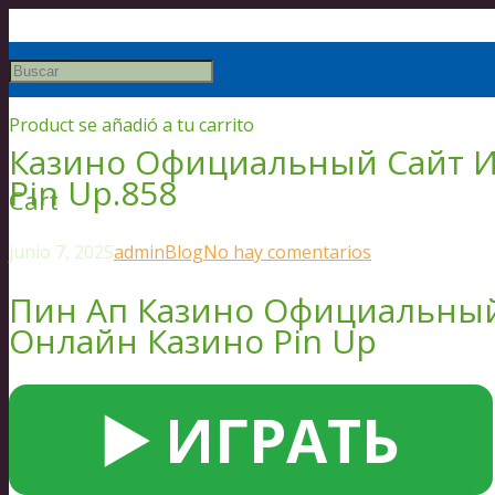
Product
se añadió a tu carrito
Казино Официальный Сайт И
Pin Up.858
Cart
junio 7, 2025
admin
Blog
No hay comentarios
Пин Ап Казино Официальный 
Онлайн Казино Pin Up
▶️ ИГРАТЬ