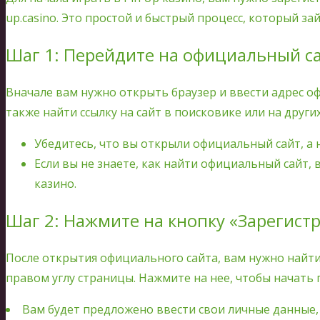
up.casino. Это простой и быстрый процесс, который зай
Шаг 1: Перейдите на официальный са
Вначале вам нужно открыть браузер и ввести адрес оф
также найти ссылку на сайт в поисковике или на других
Убедитесь, что вы открыли официальный сайт, а 
Если вы не знаете, как найти официальный сайт,
казино.
Шаг 2: Нажмите на кнопку «Зарегист
После открытия официального сайта, вам нужно найти
правом углу страницы. Нажмите на нее, чтобы начать 
Вам будет предложено ввести свои личные данные, 