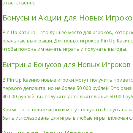
ответственно.
Бонусы и Акции для Новых Игроков
Pin Up Казино – это лучшее место для игроков, которы
реальные выигрыши. Для новых игроков Pin Up Казино
чтобы помочь им начать играть и получать выгоды.
Витрина Бонусов для Новых Игроков
В Pin Up Казино новые игроки могут получить привет
первого депозита, но не более 50 000 рублей. Это озна
40 000 рублей, вы получите дополнительные 50 000 руб
Кроме того, новые игроки могут получать бонусы на ка
быть использованы для игры в любые игры, включая сл