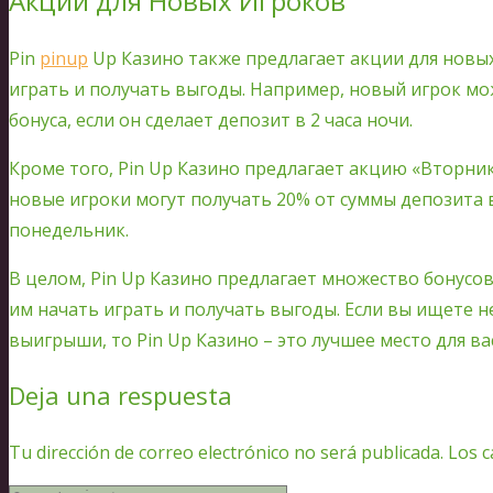
Акции для Новых Игроков
Pin
pinup
Up Казино также предлагает акции для новы
играть и получать выгоды. Например, новый игрок мо
бонуса, если он сделает депозит в 2 часа ночи.
Кроме того, Pin Up Казино предлагает акцию «Вторник
новые игроки могут получать 20% от суммы депозита в
понедельник.
В целом, Pin Up Казино предлагает множество бонусов
им начать играть и получать выгоды. Если вы ищете н
выигрыши, то Pin Up Казино – это лучшее место для вас
Deja una respuesta
Tu dirección de correo electrónico no será publicada.
Los c