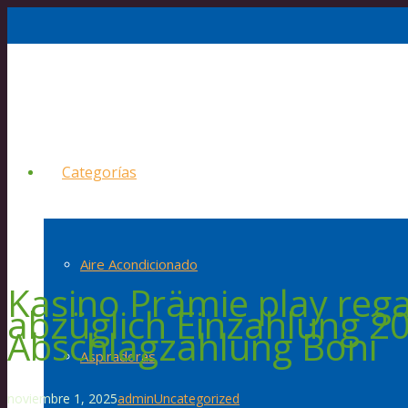
Categorías
Aire Acondicionado
Kasino Prämie play reg
abzüglich Einzahlung 2
Abschlagzahlung Boni
Aspiradoras
noviembre 1, 2025
admin
Uncategorized