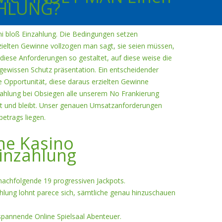
AHLUNG?
ni bloß Einzahlung. Die Bedingungen setzen
rzielten Gewinne vollzogen man sagt, sie seien müssen,
 diese Anforderungen so gestaltet, auf diese weise die
gewissen Schutz präsentation. Ein entscheidender
e Opportunität, diese daraus erzielten Gewinne
szahlung bei Obsiegen alle unserem No Frankierung
t und bleibt. Unser genauen Umsatzanforderungen
etrags liegen.
ine Kasino
Einzahlung
nachfolgende 19 progressiven Jackpots.
hlung lohnt parece sich, sämtliche genau hinzuschauen
 spannende Online Spielsaal Abenteuer.