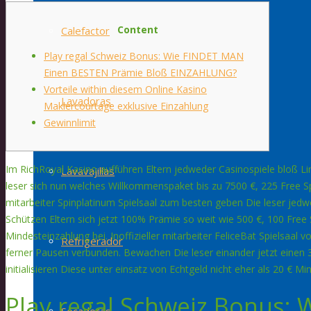
Content
Calefactor
Play regal Schweiz Bonus: Wie FINDET MAN
Einen BESTEN Prämie Bloß EINZAHLUNG?
Vorteile within diesem Online Kasino
Lavadoras
Maklercourtage exklusive Einzahlung
Gewinnlimit
Im RichRoyal Kasino aufführen Eltern jedweder Casinospiele bloß 
Lavavajillas
leser sich nun welches Willkommenspaket bis zu 7500 €, 225 Free Spi
mitarbeiter Spinplatinum Spielsaal zum besten geben Die leser jedw
Schützen Eltern sich jetzt 100% Prämie so weit wie 500 €, 100 Free Sp
Mindesteinzahlung bei. Inoffizieller mitarbeiter FeliceBat Spielsaal v
Refrigerador
ferner Pausen verbunden. Bewachen Die leser einander jetzt einen 3
initialisieren Diese unter einsatz von Echtgeld nicht eher als 20 € Mi
Play regal Schweiz Bonus: