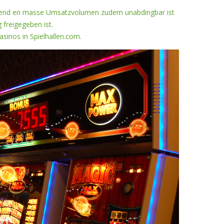
echend en masse Umsatzvolumen zudem unabdingbar ist
 freigegeben ist.
sinos in Spielhallen.com.