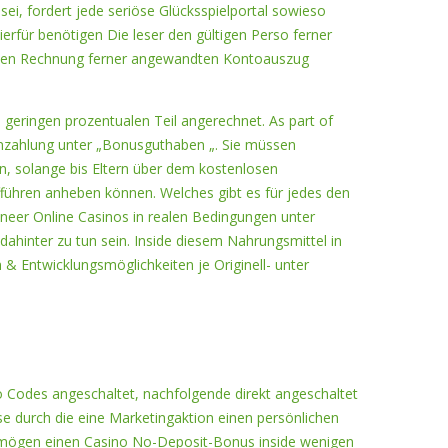
ei, fordert jede seriöse Glücksspielportal sowieso
ierfür benötigen Die leser den gültigen Perso ferner
iellen Rechnung ferner angewandten Kontoauszug
geringen prozentualen Teil angerechnet. As part of
inzahlung unter „Bonusguthaben „. Sie müssen
, solange bis Eltern über dem kostenlosen
aufführen anheben können. Welches gibt es für jedes den
neer Online Casinos in realen Bedingungen unter
dahinter zu tun sein. Inside diesem Nahrungsmittel in
 & Entwicklungsmöglichkeiten je Originell- unter
 Codes angeschaltet, nachfolgende direkt angeschaltet
ese durch die eine Marketingaktion einen persönlichen
rmögen einen Casino No-Deposit-Bonus inside wenigen