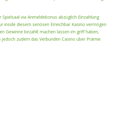
r Spielsaal via Anmeldebonus abzüglich Einzahlung
r inside diesem seriösen Erreichbar Kasino vermögen
Deren Gewinne bezahlt machen lassen im griff haben,
nun jedoch zudem das Verbunden Casino über Prämie