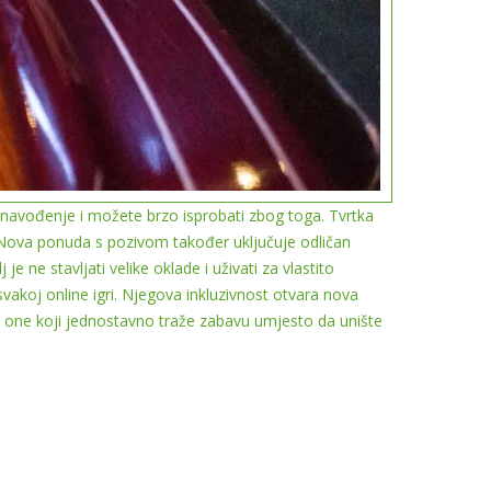
 za navođenje i možete brzo isprobati zbog toga. Tvrtka
Nova ponuda s pozivom također uključuje odličan
stavljati velike oklade i uživati ​​​​za vlastito
vakoj online igri. Njegova inkluzivnost otvara nova
li one koji jednostavno traže zabavu umjesto da unište