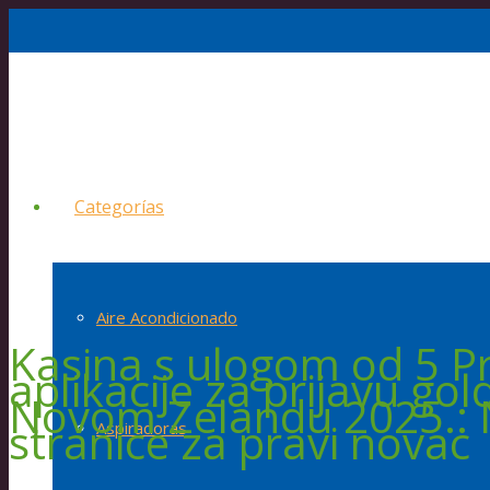
Categorías
Aire Acondicionado
Kasina s ulogom od 5 P
aplikacije za prijavu go
Novom Zelandu 2025.: 
stranice za pravi novac
Aspiradoras