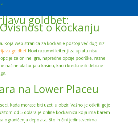
ca.
rijavu goldbet:
 Ovisnost o kockanju
ra. Koja web stranica za kockanje postoji već dugi niz
rijavu goldbet
Novi razumni kriteriji za uplatu nisu
opcije za online igre, napredne opcije podrške, razne
e načine plaćanja u kasinu, kao i kreditne ili debitne
oga.
olara na Lower Placeu
ci, kada morate biti uzeti u obzir. Važno je otkriti gdje
epozitom od 5 dolara je online kockarnica koja ima barem
a ograničenja depozita, što ih čini jedinstvenima.