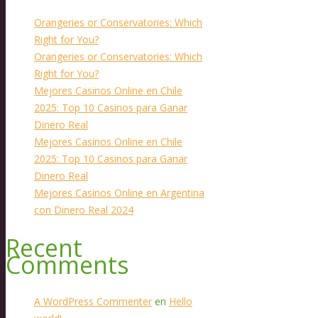
Orangeries or Conservatories: Which
Right for You?
Orangeries or Conservatories: Which
Right for You?
Mejores Casinos Online en Chile
2025: Top 10 Casinos para Ganar
Dinero Real
Mejores Casinos Online en Chile
2025: Top 10 Casinos para Ganar
Dinero Real
Mejores Casinos Online en Argentina
con Dinero Real 2024
Recent
Comments
A WordPress Commenter
en
Hello