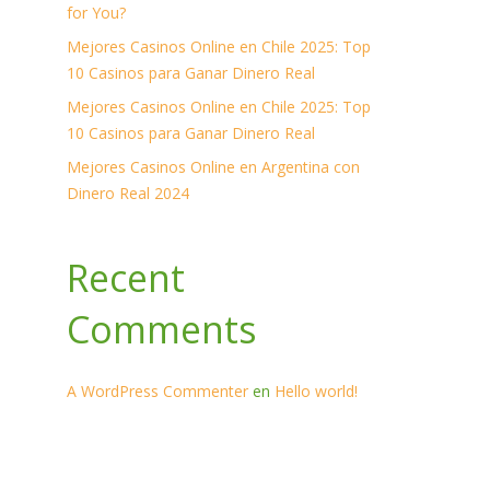
for You?
Mejores Casinos Online en Chile 2025: Top
10 Casinos para Ganar Dinero Real
Mejores Casinos Online en Chile 2025: Top
10 Casinos para Ganar Dinero Real
Mejores Casinos Online en Argentina con
Dinero Real 2024
Recent
Comments
A WordPress Commenter
en
Hello world!