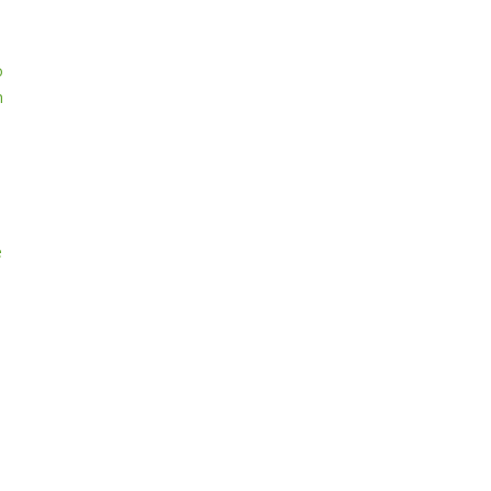
o
n
e