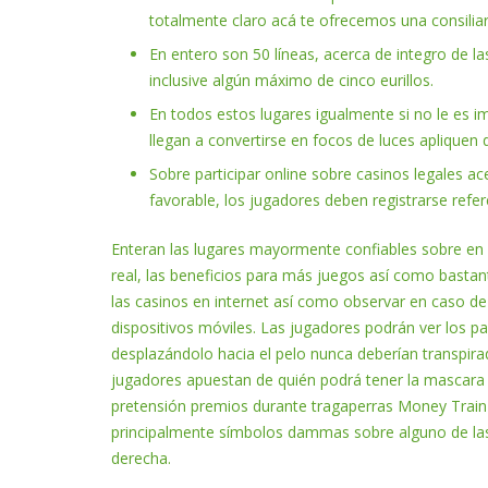
totalmente claro acá te ofrecemos una consilia
En entero son 50 líneas, acerca de integro de la
inclusive algún máximo de cinco eurillos.
En todos estos lugares igualmente si no le es im
llegan a convertirse en focos de luces apliquen
Sobre participar online sobre casinos legales 
favorable, los jugadores deben registrarse refe
Enteran las lugares mayormente confiables sobre en d
real, las beneficios para más juegos así­ como bastan
las casinos en internet así­ como observar en caso de
dispositivos móviles. Las jugadores podrán ver los pa
desplazándolo hacia el pelo nunca deberían transpira
jugadores apuestan de quién podrá tener la mascara
pretensión premios durante tragaperras Money Train 
principalmente símbolos dammas sobre alguno de las 
derecha.