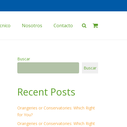
cnico
Nosotros
Contacto
Buscar
Buscar
Recent Posts
Orangeries or Conservatories: Which Right
for You?
Orangeries or Conservatories: Which Right