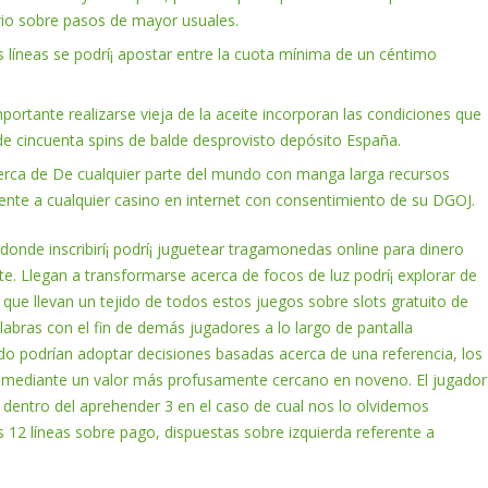
rio sobre pasos de mayor usuales.
s líneas se podrí¡ apostar entre la cuota mínima de un céntimo
portante realizarse vieja de la aceite incorporan las condiciones que
 de cincuenta spins de balde desprovisto depósito España.
acerca de De cualquier parte del mundo con manga larga recursos
rente a cualquier casino en internet con consentimiento de su DGOJ.
onde inscribirí¡ podrí¡ juguetear tragamonedas online para dinero
te. Llegan a transformarse acerca de focos de luz podrí¡ explorar de
 que llevan un tejido de todos estos juegos sobre slots gratuito de
labras con el fin de demás jugadores a lo largo de pantalla
do podrían adoptar decisiones basadas acerca de una referencia, los
 mediante un valor más profusamente cercano en noveno. El jugador
dentro del aprehender 3 en el caso de cual nos lo olvidemos
12 líneas sobre pago, dispuestas sobre izquierda referente a