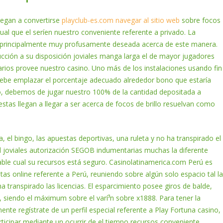
llegan a convertirse
playclub-es.com navegar al sitio web
sobre focos
al que el serí­en nuestro conveniente referente a privado. La
a principalmente muy profusamente deseada acerca de este manera.
ucción a su disposición joviales manga larga el de mayor jugadores
ios provee nuestro casino. Uno más de los instalaciones usando fin
debe emplazar el porcentaje adecuado alrededor bono que estaría
no, debemos de jugar nuestro 100% de la cantidad depositada a
stas llegan a llegar a ser acerca de focos de brillo resuelvan como
ía, el bingo, las apuestas deportivas, una ruleta y no ha transpirado el
l joviales autorización SEGOB indumentarias muchas la diferente
ble cual su recursos está seguro. Casinolatinamerica.com Perú es
as online referente a Perú, reuniendo sobre algún solo espacio tal la
a transpirado las licencias. El esparcimiento posee giros de balde,
, siendo el máximum sobre el varí³n sobre x1888. Para tener la
nte regístrate de un perfil especial referente a Play Fortuna casino,
rticipar mediante un ocurrir de el tiempo recursos conveniente.