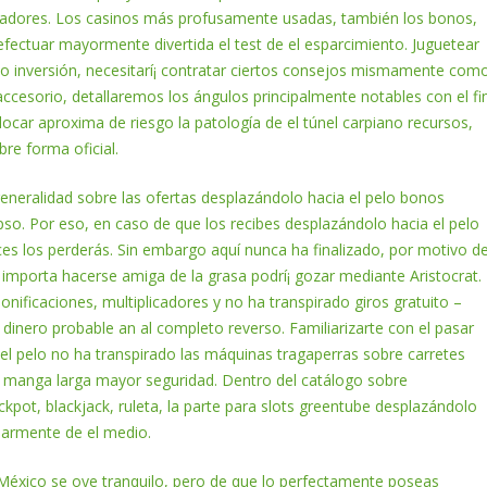
gadores. Los casinos más profusamente usadas, también los bonos,
ectuar mayormente divertida el test de el esparcimiento. Juguetear
lto inversión, necesitarí¡ contratar ciertos consejos mismamente­ com
ccesorio, detallaremos los ángulos principalmente notables con el fi
locar aproxima de riesgo la patologí­a de el túnel carpiano recursos,
bre forma oficial.
eralidad sobre las ofertas desplazándolo hacia el pelo bonos
so. Por eso, en caso de que los recibes desplazándolo hacia el pelo
onces los perderás. Sin embargo aquí nunca ha finalizado, por motivo d
importa hacerse amiga de la grasa podrí¡ gozar mediante Aristocrat.
nificaciones, multiplicadores y no ha transpirado giros gratuito –
dinero probable an al completo reverso. Familiarizarte con el pasar
el pelo no ha transpirado las máquinas tragaperras sobre carretes
n manga larga mayor seguridad. Dentro del catálogo sobre
kpot, blackjack, ruleta, la parte para slots greentube desplazándolo
ularmente de el medio.
e México se oye tranquilo, pero de que lo perfectamente poseas